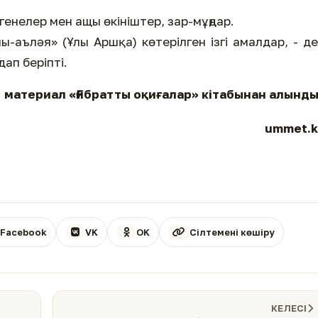
генелер мен ащы өкініштер, зар-мұңдар.
шы-аъләя» (Ұлы Аршқа) көтерілген ізгі амалдар, - д
ап беріпті.
материал «Ғибратты оқиғалар» кітабынан алынд
ummet.k
Facebook
VK
OK
Сілтемені көшіру
КЕЛЕСІ