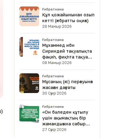
Ғибратнама
Құл қожайынынан озып
кетті (ғибратты оқиға)
28 Мамыр 2026
Ғибратнама
Мұхаммед ибн
Сириндей тақуалықта
фақиһ, фиқһта тақуа
адам көрмедім
08 Мамыр 2026
Ғибратнама
Мұсаның (ғ.с) перғауынға
жасаған дағуаты
30 Сәуір 2026
Ғибратнама
р)
«Он бәледен құтылу
үшін ақымақтың бір
жамандығына сабыр
етіңдер»
27 Сәуір 2026