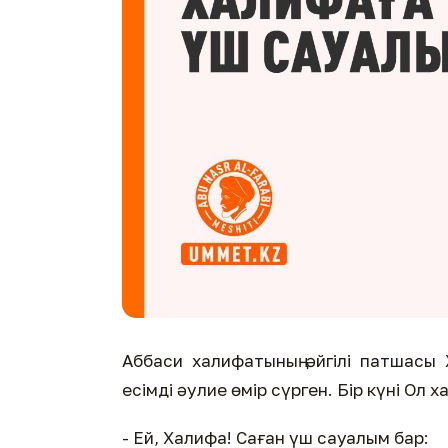
Аббаси халифатының әйгілі патшасы 
есімді әулие өмір сүрген. Бір күні Ол
- Ей, Халифа! Саған үш сауалым бар: