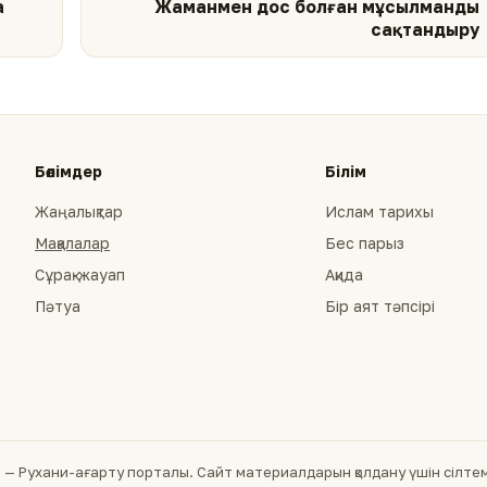
а
Жаманмен дос болған мұсылманды
сақтандыру
Бөлімдер
Білім
Жаңалықтар
Ислам тарихы
Мақалалар
Бес парыз
Сұрақ-жауап
Ақида
Пәтуа
Бір аят тәпсірі
— Рухани-ағарту порталы. Сайт материалдарын қолдану үшін сілтеме