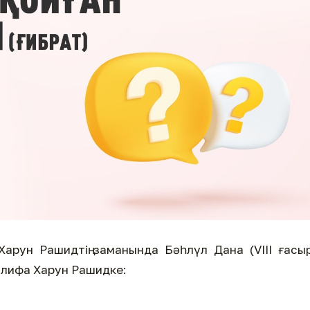
Харун Рашидтің заманында Бәһлүл Дана (VIII ғасы
 халифа Харун Рашидке: