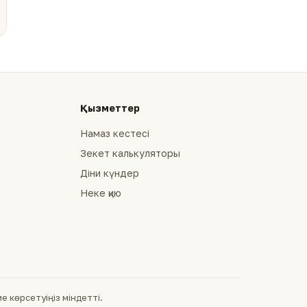
Қызметтер
Намаз кестесі
Зекет калькуляторы
Діни күндер
Неке қию
 көрсетуіңіз міндетті.