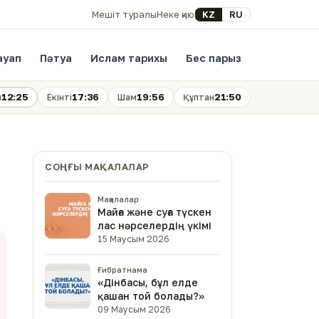
Select your language
KZ
RU
Мешіт туралы
Неке қию
ауап
Пәтуа
Ислам тарихы
Бес парыз
12:25
17:36
19:56
21:50
н
Екінті
Шам
Құптан
СОҢҒЫ МАҚАЛАЛАР
Мақалалар
Майға және суға түскен
лас нәрселердің үкімі
15 Маусым 2026
Ғибратнама
«Дінбасы, бұл елде
қашан той болады?»
09 Маусым 2026