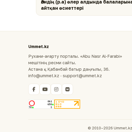
Әлидің (р.а) өлер алдында балаларын
айтқан өсиеттері
Ummet.kz
Рухани-ағарту порталы. «Abu Nasr Al-Farabi»
мешітінің ресми сайты.
Астана қ., Қабанбай батыр даңғылы, 36.
info@ummet.kz · support@ummet.kz
© 2010–2026 Ummet.kz 