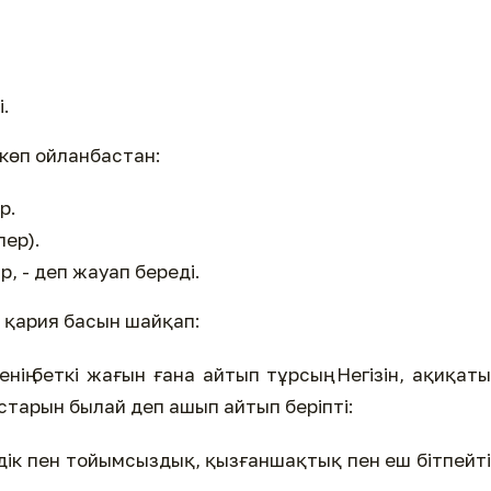
і.
 көп ойланбастан:
р.
лер).
р, - деп жауап береді.
 қария басын шайқап:
нің беткі жағын ғана айтып тұрсың. Негізін, ақиқат
астарын былай деп ашып айтып беріпті:
өздік пен тойымсыздық, қызғаншақтық пен еш бітпейт