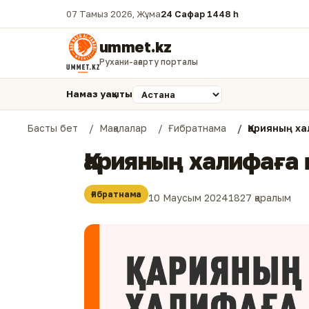
07 Тамыз 2026, Жұма
24 Сафар 1448 һ.
ummet.kz
Рухани-ағарту порталы
Намаз уақыты
Басты бет
Мақалалар
Ғибратнама
Қарияның ха
Қарияның халифаға 
Ғибратнама
10 Маусым 2024
1827 қаралым