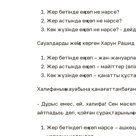
Жер бетінде ең көп не нәрсе?
Жер астында ең көп не нәрсе?
Көк жүзінде ең көп не нәрсе? - дейд
Сауалдарды жеңіл көрген Харун Рашид
Жер бетінде ең көп – жан-жануарла
Жер астында ең көп – мәйіттер (өлі
Көк жүзінде ең көп – қанатты құста
Халифаның жауабына қанағаттанбаған
- Дұрыс емес, ей, халифа! Сен мәселе
айтпадың, - деп, қойған сұрақтарының 
Жер бетіндегі ең көп нәрсе – ашк