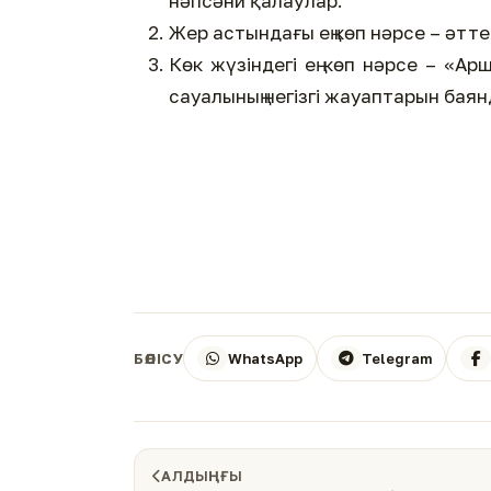
нәпсәни қалаулар.
Жер астындағы ең көп нәрсе – әтте
Көк жүзіндегі ең көп нәрсе – «Ар
сауалының негізгі жауаптарын баянд
WhatsApp
Telegram
БӨЛІСУ
АЛДЫҢҒЫ