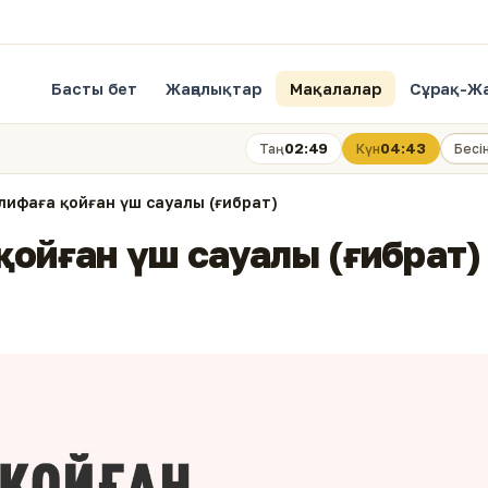
Басты бет
Жаңалықтар
Мақалалар
Сұрақ-Ж
02:49
04:43
Таң
Күн
Бесі
лифаға қойған үш сауалы (ғибрат)
қойған үш сауалы (ғибрат)