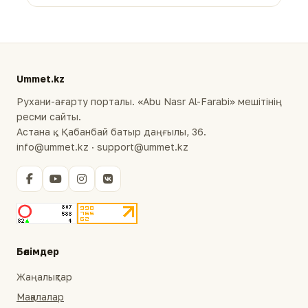
Ummet.kz
Рухани-ағарту порталы. «Abu Nasr Al-Farabi» мешітінің
ресми сайты.
Астана қ., Қабанбай батыр даңғылы, 36.
info@ummet.kz · support@ummet.kz
Бөлімдер
Жаңалықтар
Мақалалар