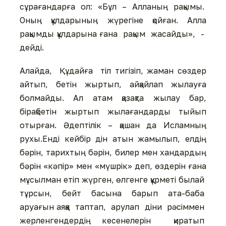
сұрағандарға ол: «Бұл – Алланың рақымы.
Оның құлдарының жүрегіне қойған. Алла
рақымды құлдарына ғана рақым жасайды», -
дейді.
Алайда, Құдайға тіл тигізіп, жаман сөздер
айтып, бетін жыртып, айқайлап жылауға
болмайды. Ал атам қазақта жылау бар,
бірақбетін жыртып жылағандарды тыйып
отырған. Әдептілік – қашан да Исламның
рухы.Енді кейбір дін атын жамылып, елдің
бәрін, тарихтың бәрін, билер мен хандардың
бәрін «кәпір» мен «мүшрік» деп, өздерін ғана
мұсылман етіп жүрген, өлгенге құрметі былай
тұрсын, бейт басына барып ата-баба
аруағын аяққа таптап, арулап діни рәсіммен
жерленгендердің кесенелерін қиратып