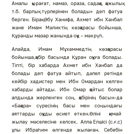
Амалы қырағат, намаз, ораза, садақа, қажылық
т.б. барлық түрлерінен болады» деп фәтуа
берген. Бірақ Әбу Ханифа, Ахмет ибн Ханбал
және Имам Мәликтің көзқарасы бойынша,
Құранды мазар жанында оқу – мәкрүһ.
Алайда, Имам Мұхаммедтің көзқарасы
бойынша,қабір басында Құран оқуға болады.
Тіпті, бір хабарда Ахмет ибн Ханбал да
болады деп фәтуа айтып, дәлел ретінде
кейбір хадистер мен Ибн Омардан келген
хабарды айтады. Ибн Омар қайтыс болар
алдында жерленген соң, қабірінің басын-да
«Бақара» сүресінің басы мен соңындағы
аяттарды оқуды өсиет еткен.Өліні қимай
жылау мәселесіне келсек, Алла Елшісі (с.ғ.с)
ұлы Ибраһим өлгенде жылаған. Себебін