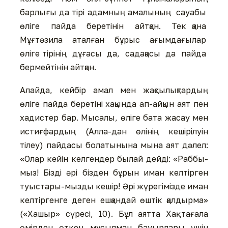
барлығы да тірі адамның амалының сауабы
өліге пайда беретінін айтқан. Тек қана
Мұғтәзила аталған бұрыс ағымдағылар
өліге тірінің дұғасы да, садақасы да пайда
бермейтінін айтқан.
Алайда, кейбір амал мен жақсылықтардың
өліге пайда беретіні хақында ап-айқын аят пен
хадистер бар. Мысалы, өліге бата жасау мен
истиғфардың (Алла-дан өлінің кешірілуін
тілеу) пайдасы болатынына мына аят дәлел:
«Олар кейін келгендер былай дейді: «Раббы-
мыз! Бізді әрі бізден бұрын иман келтірген
туыстары-мызды кешір! Әрі жүрегімізде иман
келтіргенге деген ешқандай өштік қалдырма»
(«Хашыр» сүресі, 10). Бұл аятта Хақ тағала
өмірден өткен мұсылман бауырлары үшін