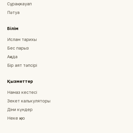
Сұрақ-жауап
Пәтуа
Білім
Ислам тарихы
Бес парыз
Ақида
Бір аят тәпсірі
Қызметтер
Намаз кестесі
Зекет калькуляторы
Діни күндер
Неке қию