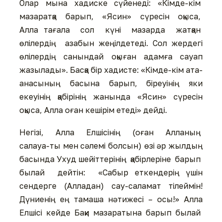
Олар мына хадиске сүйенеді: «Кімде-кім
мазаратқа барып, «Ясин» сүресін оқыса,
Алла тағала сол күні мазарда жатқан
өлілердің азабын жеңілдетеді. Сол жердегі
өлілердің санындай оқыған адамға сауап
жазылады». Басқа бір хадисте: «Кімде-кім ата-
анасының басына барып, біреуінің яки
екеуінің қабірінің жанында «Ясин» сүресін
оқыса, Алла оған кешірім етеді» дейді.
Негізі, Алла Елшісінің (оған Алланың
салауа-ты мен сәлемі болсын) өзі әр жылдың
басында Ухуд шейіттерінің қабірлеріне барып
былай дейтін: «Сабыр еткендерің үшін
сендерге (Алладан) сау-саламат тілеймін!
Дүниенің ең тамаша нәтижесі – осы!» Алла
Елшісі кейде Бақи мазаратына барып былай