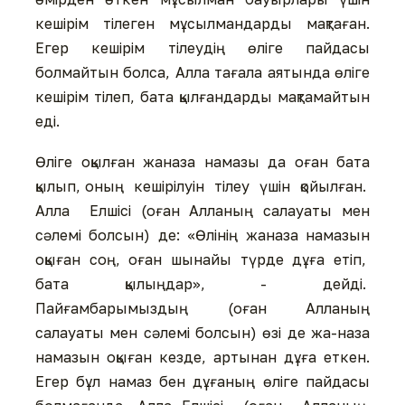
кешірім тілеген мұсылмандарды мақтаған.
Егер кешірім тілеудің өліге пайдасы
болмайтын болса, Алла тағала аятында өліге
кешірім тілеп, бата қылғандарды мақтамайтын
еді.
Өліге оқылған жаназа намазы да оған бата
қылып, оның кешірілуін тілеу үшін қойылған.
Алла Елшісі (оған Алланың салауаты мен
сәлемі болсын) де: «Өлінің жаназа намазын
оқыған соң, оған шынайы түрде дұға етіп,
бата қылыңдар», - дейді.
Пайғамбарымыздың (оған Алланың
салауаты мен сәлемі болсын) өзі де жа-наза
намазын оқыған кезде, артынан дұға еткен.
Егер бұл намаз бен дұғаның өліге пайдасы