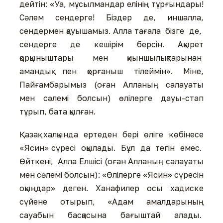
дейтін: «Уа, мұсылмандар елінің тұрғындары!
Сәлем сендерге! Біздер де, иншалла,
сендермен қауышамыз. Алла тағала бізге де,
сендерге де кешірім берсін. Ақырет
қорқыныштары мен қиыншылықтарынан
амандық пен қорғаныш тілеймін». Міне,
Пайғамбарымыз (оған Алланың салауаты
мен сәлемі болсын) өлілерге дауы-стап
тұрып, бата қылған.
Қазақ халқында ертеден бері өліге көбінесе
«Ясин» сүресі оқылады. Бұл да тегін емес.
Өйткені, Алла Елшісі (оған Алланың салауаты
мен сәлемі болсын): «Өлілерге «Ясин» сүресін
оқыңдар» деген. Ханафилер осы хадиске
сүйене отырып, «Адам амалдарының
сауабын басқасына бағыштай алады.