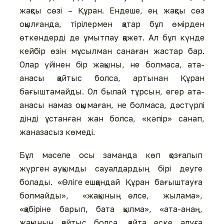
жақсы сөзі – Құран. Ендеше, ең жақсы сөз
оқылғанда, тірілермен қатар бұл өмірден
өткендерді де ұмытпау қажет. Ал бұл күнде
кейбір өзін мұсылман санаған жастар бар.
Олар үйінен бір жақыны, не болмаса, ата-
анасы қайтыс болса, артынан Құран
бағыштамайды. Ол былай тұрсын, егер ата-
анасы намаз оқымаған, не болмаса, дәстүрлі
дінді ұстанған жан болса, «кәпір» санап,
жаназасыз көмеді.
Бұл мәселе осы заманда көп қозғалып
жүрген ауқымды сауалдардың бірі деуге
болады. «Өліге ешқандай Құран бағыштауға
болмайды», «жақының өлсе, жылама»,
«қабіріне барып, бата қылма», «ата-анаң,
жақының қайтыс болса, қайта еске алуға