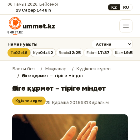
06 Тамыз 2026, Бейсенбі
Select your lan
KZ
RU
23 Сафар 1448 һ.
ummet.kz
Мәзір
Намаз уақыты
02:46
04:42
12:25
17:37
19:58
Таң
Күн
Бесін
Екінті
Шам
Басты бет
Мақалалар
Күдікпен күрес
Өліге құрмет – тіріге міндет
Өліге құрмет – тіріге міндет
Күдікпен күрес
25 Қараша 2019
6313 қаралым