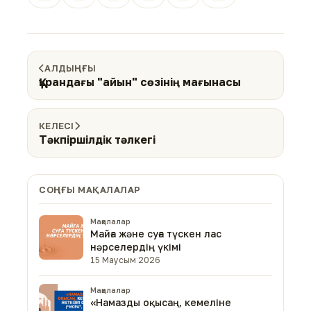
АЛДЫҢҒЫ
Құрандағы "айын" сөзінің мағынасы
КЕЛЕСІ
Тәкпіршілдік тәлкегі
СОҢҒЫ МАҚАЛАЛАР
Мақалалар
Майға және суға түскен лас
нәрселердің үкімі
15 Маусым 2026
Мақалалар
«Намазды оқысаң, кемеліне