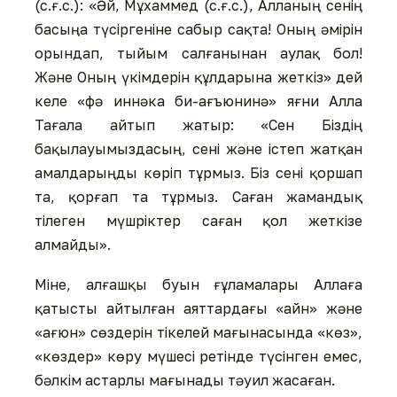
(с.ғ.с.): «Әй, Мұхаммед (с.ғ.с.), Алланың сенің
басыңа түсіргеніне сабыр сақта! Оның әмірін
орындап, тыйым салғанынан аулақ бол!
Және Оның үкімдерін құлдарына жеткіз» дей
келе «фә иннәка би-ағъюнинә» яғни Алла
Тағала айтып жатыр: «Сен Біздің
бақылауымыздасың, сені және істеп жатқан
амалдарыңды көріп тұрмыз. Біз сені қоршап
та, қорғап та тұрмыз. Саған жамандық
тілеген мүшріктер саған қол жеткізе
алмайды».
Міне, алғашқы буын ғұламалары Аллаға
қатысты айтылған аяттардағы «айн» және
«ағюн» сөздерін тікелей мағынасында «көз»,
«көздер» көру мүшесі ретінде түсінген емес,
бәлкім астарлы мағынады тәуил жасаған.