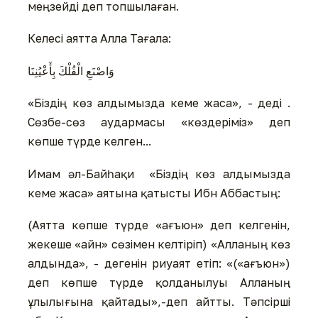
меңзейді деп топшылаған.
Келесі аятта Алла Тағала:
وَاصْنَعِ الْفُلْكَ بِأَعْيُنِنَا
«Біздің көз алдымызда кеме жаса», - деді .
Сөзбе-сөз аудармасы «көздеріміз» деп
көпше түрде келген...
Имам әл-Байһақи «Біздің көз алдымызда
кеме жаса» аятына қатысты Ибн Аббастың:
(Аятта көпше түрде «ағъюн» деп келгенін,
жекеше «айн» сөзімен келтіріп) «Алланың көз
алдында», - дегенін риуаят етіп: «(«ағъюн»)
деп көпше түрде қолданылуы Алланың
ұлылығына қайтады»,-деп айтты. Тәпсірші