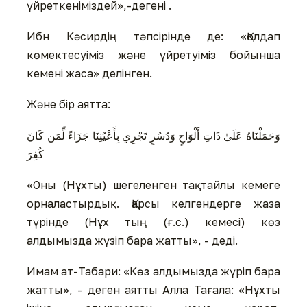
үйреткеніміздей»,-дегені .
Ибн Кәсирдің тәпсірінде де: «Қолдап
көмектесуіміз және үйретуіміз бойынша
кемені жаса» делінген.
Және бір аятта:
وَحَمَلْنَاهُ عَلَىٰ ذَاتِ أَلْوَاحٍ وَدُسُرٍ تَجْرِي بِأَعْيُنِنَا جَزَاءً لِّمَن كَانَ
كُفِرَ
«Оны (Нұхты) шегеленген тақтайлы кемеге
орналастырдық. Қарсы келгендерге жаза
түрінде (Нұх тың (ғ.с.) кемесі) көз
алдымызда жүзіп бара жатты», - деді.
Имам ат-Табари: «Көз алдымызда жүріп бара
жатты», - деген аятты Алла Тағала: «Нұхты