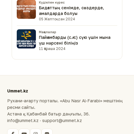
Күдікпен күрес
Бидғаттың сенімде, сөздерде,
амалдарда болуы
05 Желтоқсан 2024
Мақалалар
Пайғамбарды (с.ғ.с) сүю үшін мына
үш нәрсені біліңіз
11 Қараша 2024
Ummet.kz
Рухани-ағарту порталы. «Abu Nasr Al-Farabi» мешітінің
ресми сайты.
Астана қ., Қабанбай батыр даңғылы, 36.
info@ummet.kz · support@ummet.kz