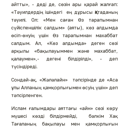
айтты», - деді де, сөзін ары қарай жалғап:
«Тәуилдердің ішіндегі ең дұрысы Қатаданың
тәуилі. Ол: «Мен саған Өз тарапымнан
сүйіспеншілік салдым» (аяты), көз алдымда
өсіп-өнуің үшін Өз тарапымнан махаббат
салдым. Ал, «Көз алдымда» деген сөзі
арқылы «бақылауыммен және махаббат,
қалаумен»,- дегені білдірілді», - деп
түсіндіреді.
Сондай-ақ, «Жәләлайн» тәпсірінде де «Аса
ұлы Алланың қамқорлығымен өсуің үшін» деп
тәпсірленген.
Ислам ғалымдары аяттағы «айн» сөзі көру
мүшесі көзді білдірмейді, бәлкім Хақ
Тағаланың бақылауы мен қамқорлығын