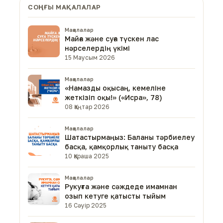
СОҢҒЫ МАҚАЛАЛАР
Мақалалар
Майға және суға түскен лас
нәрселердің үкімі
15 Маусым 2026
Мақалалар
«Намазды оқысаң, кемеліне
жеткізіп оқы!» («Исра», 78)
08 Қаңтар 2026
Мақалалар
Шатастырмаңыз: Баланы тәрбиелеу
басқа, қамқорлық таныту басқа
10 Қараша 2025
Мақалалар
Рукуғта және сәждеде имамнан
озып кетуге қатысты тыйым
16 Сәуір 2025