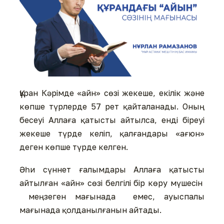
Құран Кәрімде «айн» сөзі жекеше, екілік және
көпше түрлерде 57 рет қайталанады. Оның
бесеуі Аллаға қатысты айтылса, енді біреуі
жекеше түрде келіп, қалғандары «ағюн»
деген көпше түрде келген.
Әһи сүннет ғалымдары Аллаға қатысты
айтылған «айн» сөзі белгілі бір көру мүшесін
меңзеген мағынада емес, ауыспалы
мағынада қолданылғанын айтады.