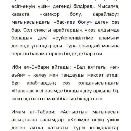
өсіп-өнуің үшін» дегенді білдіреді. Мысалға,
қазақта «қамқор болу, қарайласу»
мағынасындағы «бас-көз болу» деген сөз
бар. Сол сияқты арабтардың «көз алдымда
болады» деуі «сүйіспеншілігіме аламын»
дегенді ұғындырады. Тура осындай мағына
беретін балама тіркес бізде де бар ғой.
Ибн әл-Әнбари айтады: «Бұл аяттағы «әл-
аъйн» – қалау мен таңдауды мақсат етеді.
Бұл арабтардың сөз қолданысындағы
«Пәленше кісі көзімде болды» деу арқылы бір
кісіге қатысты махаббатын білдіргені».
Имам ат-Табари: «Астыртын мағынасын
ашықтаған ғалымдар: «Көзімде өсуің үшін»
деген аятқа қатысты түрлі көзқарастар