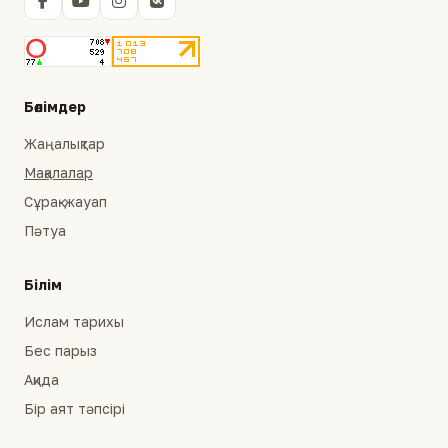
Бөлімдер
Жаңалықтар
Мақалалар
Сұрақ-жауап
Пәтуа
Білім
Ислам тарихы
Бес парыз
Ақида
Бір аят тәпсірі