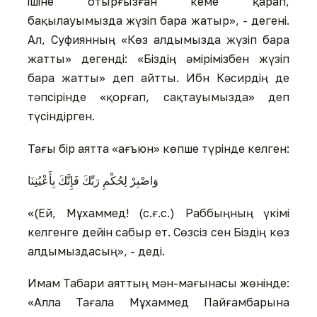
ішіне отырғызған кеме қарап,
бақылауымызда жүзіп бара жатыр», - дегені.
Ал, Суфиянның «Көз алдымызда жүзіп бара
жатты» дегенді: «Біздің әмірімізбен жүзіп
бара жатты» деп айтты. Ибн Кәсирдің де
тәпсірінде «қорғап, сақтауымызда» деп
түсіндірген.
Тағы бір аятта «ағъюн» көпше түрінде келген:
وَاصْبِرْ لِحُكْمِ رَبِّكَ فَإِنَّكَ بِأَعْيُنِنَا
«(Ей, Мұхаммед! (с.ғ.с.) Раббыңның үкімі
келгенге дейін сабыр ет. Сөзсіз сен Біздің көз
алдымыздасың», - деді.
Имам Табари аяттың мән-мағынасы жөнінде:
«Алла Тағала Мұхаммед Пайғамбарына