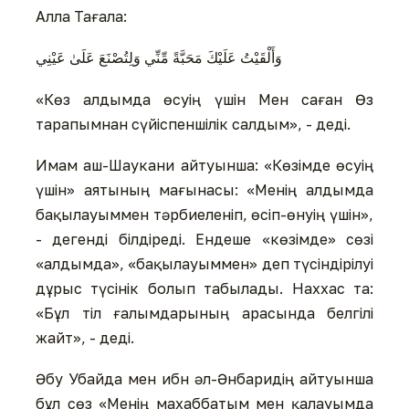
Алла Тағала:
وَأَلْقَيْتُ عَلَيْكَ مَحَبَّةً مِّنِّي وَلِتُصْنَعَ عَلَىٰ عَيْنِي
«Көз алдымда өсуің үшін Мен саған Өз
тарапымнан сүйіспеншілік салдым», - деді.
Имам аш-Шаукани айтуынша: «Көзімде өсуің
үшін» аятының мағынасы: «Менің алдымда
бақылауыммен тәрбиеленіп, өсіп-өнуің үшін»,
- дегенді білдіреді. Ендеше «көзімде» сөзі
«алдымда», «бақылауыммен» деп түсіндірілуі
дұрыс түсінік болып табылады. Наххас та:
«Бұл тіл ғалымдарының арасында белгілі
жайт», - деді.
Әбу Убайда мен ибн әл-Әнбаридің айтуынша
бұл сөз «Менің махаббатым мен қалауымда