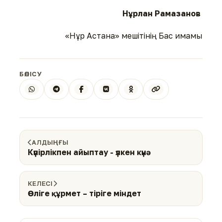
Нұрлан Рамазанов
«Нұр Астана» мешітінің Бас имамы
БӨЛІСУ
АЛДЫҢҒЫ
Күпірлікпен айыптау - үлкен күнә
КЕЛЕСІ
Өліге құрмет – тіріге міндет