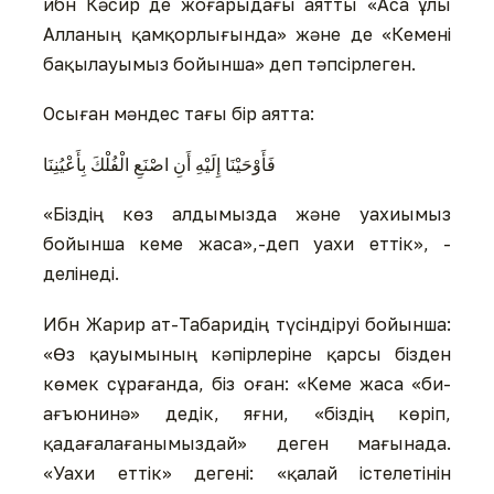
ибн Кәсир де жоғарыдағы аятты «Аса ұлы
Алланың қамқорлығында» және де «Кемені
бақылауымыз бойынша» деп тәпсірлеген.
Осыған мәндес тағы бір аятта:
فَأَوْحَيْنَا إِلَيْهِ أَنِ اصْنَعِ الْفُلْكَ بِأَعْيُنِنَا
«Біздің көз алдымызда және уахиымыз
бойынша кеме жаса»,-деп уахи еттік», -
делінеді.
Ибн Жарир ат-Табаридің түсіндіруі бойынша:
«Өз қауымының кәпірлеріне қарсы бізден
көмек сұрағанда, біз оған: «Кеме жаса «би-
ағъюнинә» дедік, яғни, «біздің көріп,
қадағалағанымыздай» деген мағынада.
«Уахи еттік» дегені: «қалай істелетінін