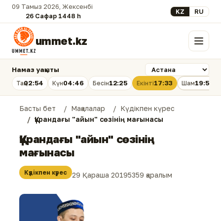
09 Тамыз 2026, Жексенбі
Select your lan
KZ
RU
26 Сафар 1448 һ.
ummet.kz
Мәзір
Намаз уақыты
02:54
04:46
12:25
17:33
19:53
Таң
Күн
Бесін
Екінті
Шам
Басты бет
Мақалалар
Күдікпен күрес
Құрандағы "айын" сөзінің мағынасы
Құрандағы "айын" сөзінің
мағынасы
Күдікпен күрес
29 Қараша 2019
5359 қаралым