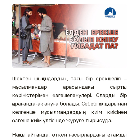
Шектен шыққандардың тағы бір ерекшелігі –
мұсылмандар арасындағы сыртқы
көріністерімен өзгешеленулері. Оларды бір
қарағанда-ақ тануға болады. Себебі қолдарынан
келгенше мұсылмандардың киім киісінен
өзгеше киім үлгісінде жүруге тырысуда.
Нақты айтқанда, өткен ғасырлардағы қоғамды