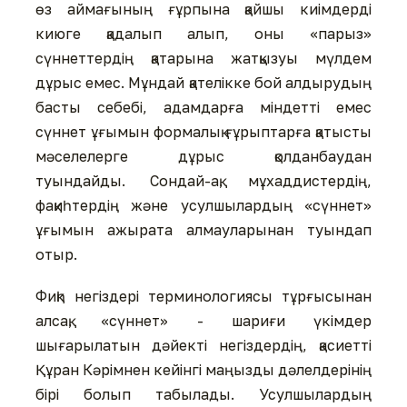
өз аймағының ғұрпына қайшы киімдерді
киюге қадалып алып, оны «парыз»
сүннеттердің қатарына жатқызуы мүлдем
дұрыс емес. Мұндай қателікке бой алдырудың
басты себебі, адамдарға міндетті емес
сүннет ұғымын формалық ғұрыптарға қатысты
мәселелерге дұрыс қолданбаудан
туындайды. Сондай-ақ, мұхаддистердің,
фақиһтердің және усулшылардың «сүннет»
ұғымын ажырата алмауларынан туындап
отыр.
Фиқһ негіздері терминологиясы тұрғысынан
алсақ, «сүннет» - шариғи үкімдер
шығарылатын дәйекті негіздердің, қасиетті
Құран Кәрімнен кейінгі маңызды дәлелдерінің
бірі болып табылады. Усулшылардың