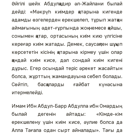
Әйгілі шейх Абдулқадир әл-Жайлани былай
дейді: «Мәкрүһ киімдер қатарына кигенде
адамды өзгелерден ерекшелеп, тұрып жатқан
аймағының әдет-ғұрпында жоқ немесе қайшы,
сонымен қатар, ортасының киім кию үлгісіне
кереғар киім жатады. Демек, саусақпен шұқып
көрсететін кісінің қатарына кірмеу үшін олар
қандай киім кисе, дәл сондай киім кигені
дұрыс. Егер осындай теріс әрекет жасайтын
болса, жұрттың жамандауына себеп болады.
Сөйтіп, басқаларды ғайбат күнәсына
итермелейді.
Имам Ибн Абдул-Барр Абдулла ибн Омардың
былай дегенін айтады: «Кімде-кім
ерекшелену үшін киім кисе, әулие болса да
Алла Тағала одан сырт айналады». Тағы да