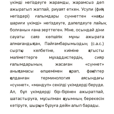
үкімді негіздеуге жарамды, жарамсыз деп
ажыратып жатпай, риуаят еткен. Усули (фиқһ
негіздері) ғалымдары сүннеттен «нақты
шариғи үкімді» негіздеуге, дәлелдеуге лайық
болғанын ғана зерттеген. Міне, осындай діни
сауаты саяз көпшілік мұны ажырата
алмағандықтан, Пайғамбарымыздың (с.а.с.)
сыртқы келбетіне, киіміне қатысты
мәліметтерге мұхаддистердің, сияр
ғалымдарының жасаған «сүннет»
анықтамасы өлшемімен қарап, фақиһтер
қолданған терминология аясындағы
«сүннет», «мәндуп» секілді үкімдерді беруде.
Ал, бұл үкімдерді бір-бірінен ажыратпай,
шатастыруға, мұсылман қауымның берекесін
кетіруге, шырқын бұзуға дейін алып барады.