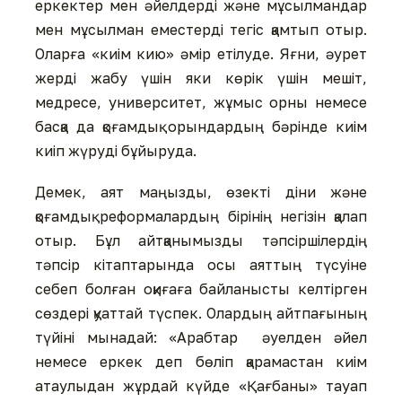
еркектер мен әйелдерді және мұсылмандар
мен мұсылман еместерді тегіс қамтып отыр.
Оларға «киім кию» әмір етілуде. Яғни, әурет
жерді жабу үшін яки көрік үшін мешіт,
медресе, университет, жұмыс орны немесе
басқа да қоғамдық орындардың бәрінде киім
киіп жүруді бұйыруда.
Демек, аят маңызды, өзекті діни және
қоғамдық реформалардың бірінің негізін қалап
отыр. Бұл айтқанымызды тәпсіршілердің
тәпсір кітаптарында осы аяттың түсуіне
себеп болған оқиғаға байланысты келтірген
сөздері қуаттай түспек. Олардың айтпағының
түйіні мынадай: «Арабтар әуелден әйел
немесе еркек деп бөліп қарамастан киім
атаулыдан жұрдай күйде «Қағбаны» тауап