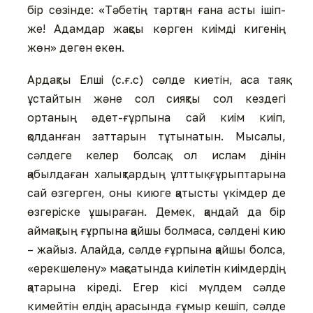
бір сөзінде: «Тәбетің тартқан ғана асты ішіп-
же! Адамдар жақсы көрген киімді кигенің
жөн» деген екен.
Ардақты Елші (с.ғ.с) сәлде киетін, аса таяқ
ұстайтын және сол сияқты сол кездегі
ортаның әдет-ғұрпына сай киім киіп,
қолданған заттарын тұтынатын. Мысалы,
сәлдеге келер болсақ, ол ислам дінін
қабылдаған халықтардың ұлттық ғұрыптарына
сай өзгерген, оны киюге қатысты үкімдер де
өзгеріске ұшыраған. Демек, қандай да бір
аймақтың ғұрпына қайшы болмаса, сәлдені кию
– жайыз. Алайда, сәлде ғұрпына қайшы болса,
«ерекшелену» мақсатында киілетін киімдердің
қатарына кіреді. Егер кісі мүлдем сәлде
кимейтін елдің арасында ғұмыр кешіп, сәлде