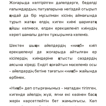
Жоғарыда келтірілген дәлелдерге, беделді
ғалымдардың пәтуаларына негіздей отырып
қандай да бір мұсылман кісінің аймағында
тұрып жатқан елдің киген киімі шариғатқа
қайшы келмесе, елден ерекшеленіп киінудің
керегі шамалы деген тұжырымға келеміз.
Шектен шыққан әйелдердің «ниқаб» киіп
ерекшеленуі де жоғарыда айтылған ер
кісілердің киімдеріне қатысты сөздердің
аясына кіреді. Ендігі қозғайтын мәселеміз осы
- әйелдердің бетіне тағатын «ниқаб» жайында
өрбімек.
«Ниқаб» деп отырғанымыз - матадан тігілген,
кигенде әйелдің жүзі, яғни екі көзінен басқа
жерін көрсетпейтін бет жамылғысы. Көп