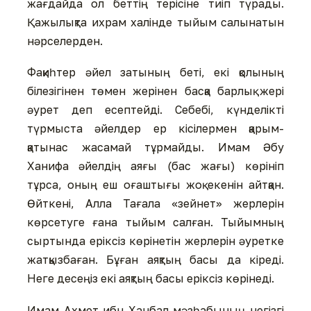
жағдайда ол беттің терісіне тиіп түрады.
Қажылықта ихрам халінде тыйым салынатын
нәрселерден.
Фақиһтер әйел затының беті, екі қолының
білезігінен төмен жерінен басқа барлық жері
әурет деп есептейді. Себебі, күнделікті
түрмыста әйелдер ер кісілермен қарым-
қатынас жасамай тұрмайды. Имам Әбу
Ханифа әйелдің аяғы (бас жағы) көрініп
тұрса, оның еш оғаштығы жоқ екенін айтқан.
Өйткені, Алла Тағала «зейнет» жерлерін
көрсетуге ғана тыйым салған. Тыйымның
сыртында еріксіз көрінетін жерлерін әуретке
жатқызбаған. Бұған аяқтың басы да кіреді.
Неге десеңіз екі аяқтың басы еріксіз көрінеді.
Имам Ахмет ибн Ханбал мәзһабының негізгі