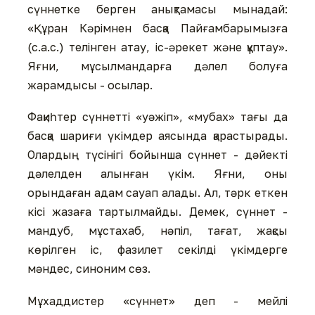
сүннетке берген анықтамасы мынадай:
«Құран Кәрімнен басқа Пайғамбарымызға
(с.а.с.) телінген атау, іс-әрекет және құптау».
Яғни, мұсылмандарға дәлел болуға
жарамдысы - осылар.
Фақиһтер сүннетті «уәжіп», «мубах» тағы да
басқа шариғи үкімдер аясында қарастырады.
Олардың түсінігі бойынша сүннет - дәйекті
дәлелден алынған үкім. Яғни, оны
орындаған адам сауап алады. Ал, тәрк еткен
кісі жазаға тартылмайды. Демек, сүннет -
мандуб, мұстахаб, нәпіл, тағат, жақсы
көрілген іс, фазилет секілді үкімдерге
мәндес, синоним сөз.
Мұхаддистер «сүннет» деп - мейлі