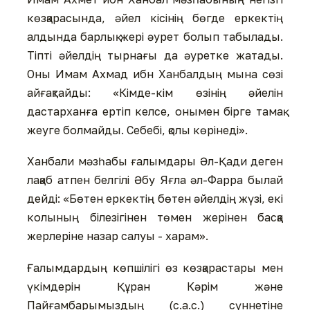
көзқарасында, әйел кісінің бөгде еркектің
алдында барлық жері әурет болып табылады.
Тіпті әйелдің тырнағы да әуретке жатады.
Оны Имам Ахмад ибн Ханбалдың мына сөзі
айғақтайды: «Кімде-кім өзінің әйелін
дастарханға ертіп келсе, онымен бірге тамақ
жеуге болмайды. Себебі, қолы көрінеді».
Ханбали мәзһабы ғалымдары Әл-Қади деген
лақаб атпен белгілі Әбу Яғла әл-Фарра былай
дейді: «Бөтен еркектің бөтен әйелдің жүзі, екі
колының білезігінен төмен жерінен басқа
жерлеріне назар салуы - харам».
Ғалымдардың көпшілігі өз көзқарастары мен
үкімдерін Құран Кәрім және
Пайғамбарымыздың (с.а.с.) сүннетіне