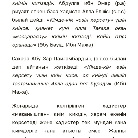
киімін кигізеді
». Абдулла ибн Омар (р.а)
риуаят еткен басқа хадисте Алла Елшісі (с.ғ.с)
былай дейді: «
Кімде-кім «өзін көрсету» үшін
киінсе, қиямет күні Алла Тағала оған
«масқаралау» киімін кигізеді. Кейін отқа
оранады
» (Әбу Бәуід, Ибн Мажа).
Сахаба Абу Зар Пайғамбардың (с.ғ.с) былай
деп айтқанын жеткізеді: «
Кімде-кім өзін
көрсету үшін киім кисе, ол киімді шешіп
тастамайынша Алла одан бет бұрады
» (Ибн
Мажа).
Жоғарыда келтірілген хадистер
«мақтанышпен» киім киюдің харам екенін
көрсетеді және хадистер тек мұндай ғана
киімдерге ғана қатысты емес. Жалпы