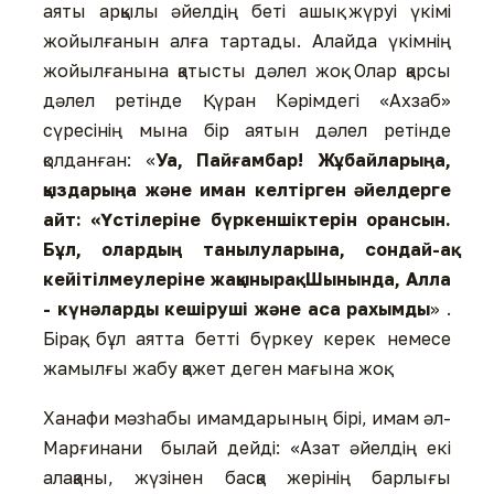
аяты арқылы әйелдің беті ашық жүруі үкімі
жойылғанын алға тартады. Алайда үкімнің
жойылғанына қатысты дәлел жоқ. Олар қарсы
дәлел ретінде Қүран Кәрімдегі «Ахзаб»
сүресінің мына бір аятын дәлел ретінде
қолданған: «
Уа, Пайғамбар! Жұбайларыңа,
қыздарыңа және иман келтірген әйелдерге
айт: «Үстілеріне бүркеншіктерін орансын.
Бұл, олардың танылуларына, сондай-ақ
кейітілмеулеріне жақынырақ. Шынында, Алла
- күнәларды кешіруші және аса рахымды
» .
Бірақ, бұл аятта бетті бүркеу керек немесе
жамылғы жабу қажет деген мағына жоқ.
Ханафи мәзһабы имамдарының бірі, имам әл-
Марғинани былай дейді: «Азат әйелдің екі
алақаны, жүзінен басқа жерінің барлығы