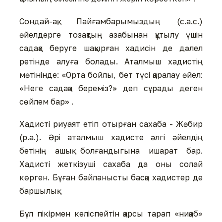
Сондай-ақ, Пайғамбарымыздың (с.а.с.)
әйелдерге тозақтың азабынан құтылу үшін
садақа беруге шақырған хадисін де дәлел
ретінде алуға болады. Аталмыш хадистің
мәтінінде: «Орта бойлы, бет түсі қаралау әйел:
«Неге садақа береміз?» деп сұрады деген
сөйлем бар» .
Хадисті риуаят етіп отырған сахаба - Жәбир
(р.а.). Әрі аталмыш хадисте әлгі әйелдің
бетінің ашық болғандыгына ишарат бар.
Хадисті жеткізуші сахаба да оны солай
көрген. Бұған байланысты басқа хадистер де
баршылық.
Бұл пікірмен келіспейтін қарсы тарап «ниқаб»