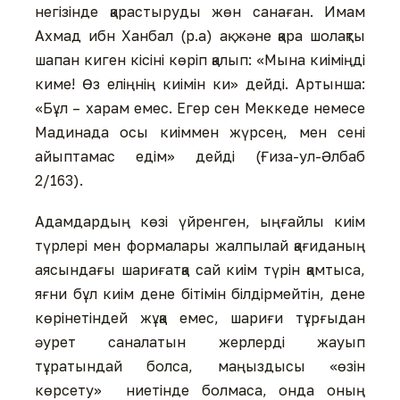
негізінде қарастыруды жөн санаған. Имам
Ахмад ибн Ханбал (р.а) ақ және қара шолақты
шапан киген кісіні көріп қалып: «Мына киіміңді
киме! Өз еліңнің киімін ки» дейді. Артынша:
«Бұл – харам емес. Егер сен Меккеде немесе
Мадинада осы киіммен жүрсең, мен сені
айыптамас едім» дейді (Ғиза-ул-Әлбаб
2/163).
Адамдардың көзі үйренген, ыңғайлы киім
түрлері мен формалары жалпылай қағиданың
аясындағы шариғатқа сай киім түрін қамтыса,
яғни бұл киім дене бітімін білдірмейтін, дене
көрінетіндей жұқа емес, шариғи тұрғыдан
әурет саналатын жерлерді жауып
тұратындай болса, маңыздысы «өзін
көрсету» ниетінде болмаса, онда оның