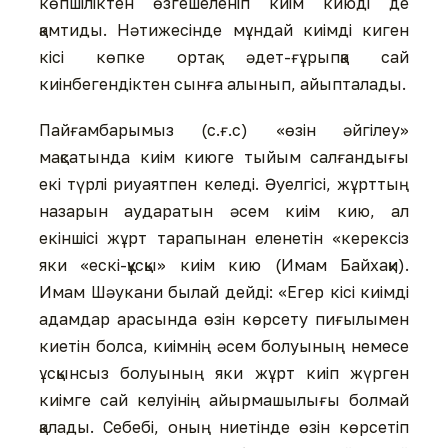
көпшіліктен өзгешеленіп киім киюді де
қамтиды. Нәтижесінде мұндай киімді киген
кісі көпке ортақ әдет-ғұрыпқа сай
киінбегендіктен сынға алынып, айыпталады.
Пайғамбарымыз (с.ғ.с) «өзін әйгілеу»
мақсатында киім киюге тыйым салғандығы
екі түрлі риуаятпен келеді. Әуелгісі, жұрттың
назарын аударатын әсем киім кию, ал
екіншісі жұрт тарапынан еленетін «керексіз
яки «ескі-құсқы» киім кию (Имам Байхақи).
Имам Шәукани былай дейді: «Егер кісі киімді
адамдар арасында өзін көрсету пиғылымен
киетін болса, киімнің әсем болуының немесе
ұсқынсыз болуының яки жұрт киіп жүрген
киімге сай келуінің айырмашылығы болмай
қалады. Себебі, оның ниетінде өзін көрсетіп