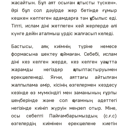
жасайтын. Бұл аят осыған қатысты түскен».
Әрі бұл сол дәуірде жер бетінде ғұмыр
кешкен көптеген адамдарға тән құбылыс еді.
Тіпті, ислам діні жетпеген кей жерлерде әлі
күнге дейін аталмыш үрдіс жалғасып келеді.
Бастысы, аяқ киімнің түріне немесе
формасына шектеу қоймаған. Себебі, ислам
діні кез келген жерде, кез келген уақытта
жарамды негіздер қалыптастыруымен
ерекшеленеді. Яғни, аяттағы айтылған
жалпылама әмір, кісінің өзгелермен кездесу
кезінде өз мүмкіндігі мен заманының ғұрпы
шеңберінде және сол қоғамның әдеттегі
негізінде киініп жүруін меңзеп отыр. Міне,
осы себепті Пайғамбарымыздың (с.ғ.с)
өзгелердің киімінен ерекшелене киетін