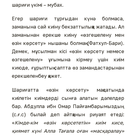
шариғи үкімі – мубах.
Егер шариғи тұрғыдан күнә болмаса,
заманына сай киіну бекзаттылыққа жатады. Ал
заманынан ерекше киіну «өзгешелену мен
өзін көрсету» нышаны болмақ (Фатхул-Бари).
Демек, мұсылман кісі «өзін көрсету немесе
өзгешелену» ұғымына кірмеу үшін киім
киюде, ғұрыптық салтта өз замандастарынан
ерекшеленбеу қажет.
Шариғатта «өзін көрсету» мақсатында
киілетін киімдерді сынға алатын дәлелдер
бар. Абдулла ибн Омар Пайғамбарымыздың
(с.ғ.с) былай деп айтқанын риуаят етеді:
«
Кімде-кім «өзін көрсететін» киім кисе,
қиямет күні Алла Тағала оған «масқаралау»