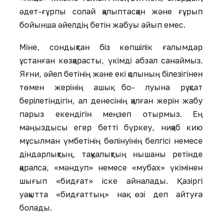
әдет-ғұрпы солай қалыптасқан және ғұрып
бойынша әйелдің бетін жабуы айып емес.
Міне, сондықтан біз көпшілік ғалымдар
ұстанған көзқарасты, үкімді абзал санаймыз.
Яғни, әйел бетінің және екі қолының білезігінен
төмен жерінің ашық бо- луына рұқсат
берілетіндігін, ал денесінің қалған жерін жабу
парыз екендігін меңзеп отырмыз. Ең
маңыздысы егер бетті бүркеу, ниқаб кию
мұсылман үмбетінің бөлінуінің белгісі немесе
діндарлықтың, тақуалықтың нышаны ретінде
қаралса, «мәндуп» немесе «мубах» үкімінен
шығып «бидғат» іске айналады. Қазіргі
уақытта «бидғаттың» нақ өзі деп айтуға
болады.