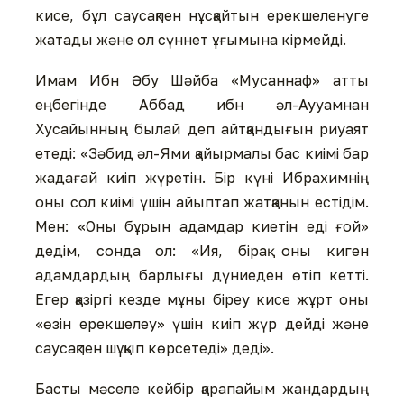
кисе, бұл саусақпен нұсқайтын ерекшеленуге
жатады және ол сүннет ұғымына кірмейді.
Имам Ибн Әбу Шәйба «Мусаннаф» атты
еңбегінде Аббад ибн әл-Аууамнан
Хусайынның былай деп айтқандығын риуаят
етеді: «Зәбид әл-Ями қайырмалы бас киімі бар
жадағай киіп жүретін. Бір күні Ибрахимнің
оны сол киімі үшін айыптап жатқанын естідім.
Мен: «Оны бұрын адамдар киетін еді ғой»
дедім, сонда ол: «Ия, бірақ оны киген
адамдардың барлығы дүниеден өтіп кетті.
Егер қазіргі кезде мұны біреу кисе жұрт оны
«өзін ерекшелеу» үшін киіп жүр дейді және
саусақпен шұқып көрсетеді» деді».
Басты мәселе кейбір қарапайым жандардың