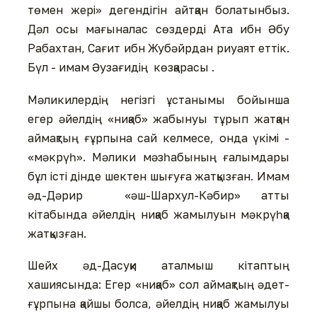
төмен жері» дегендігін айтқан болатынбыз.
Дәл осы мағыналас сөздерді Ата ибн Әбу
Рабахтан, Сағит ибн Жубәйрдан риуаят еттік.
Бүл - имам Әузағидің көзқарасы .
Мәликилердің негізгі ұстанымы бойынша
егер әйелдің «ниқаб» жабынуы тұрып жатқан
аймақтың ғұрпына сай келмесе, онда үкімі -
«мәкрүһ». Мәлики мәзһабының ғалымдары
бұл істі дінде шектен шығуға жатқызған. Имам
әд-Дәрир «әш-Шархул-Кәбир» атты
кітабында әйелдің ниқаб жамылуын мәкрүһқа
жатқызған.
Шейх әд-Дасуқи аталмыш кітаптың
хашиясында: Егер «ниқаб» сол аймақтың әдет-
ғұрпына қайшы болса, әйелдің ниқаб жамылуы