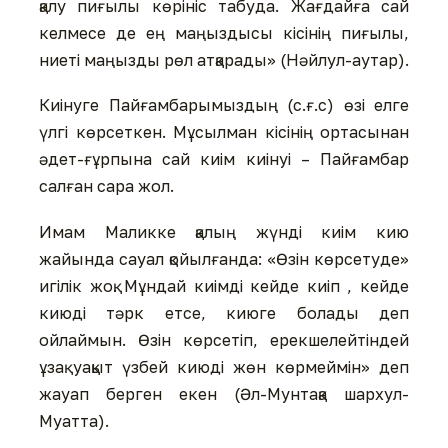
қалу пиғылы көрініс табуда. Жағдайға сай
келмесе де ең маңыздысы кісінің пиғылы,
ниеті маңызды рөл атқарады» (Нәйлул-аутар).
Киінуге Пайғамбарымыздың (с.ғ.с) өзі елге
үлгі көрсеткен. Мұсылман кісінің ортасынан
әдет-ғұрпына сай киім киінуі – Пайғамбар
салған сара жол.
Имам Маликке қалың жүнді киім кию
жайында сауал қойылғанда: «Өзін көрсетуде»
игілік жоқ. Мұндай киімді кейде киіп , кейде
киюді тәрк етсе, киюге болады деп
ойлаймын. Өзін көрсетіп, ерекшелейтіндей
ұзақ уақыт үзбей киюді жөн көрмеймін» деп
жауап берген екен (Әл-Мунтақа шархул-
Муатта).