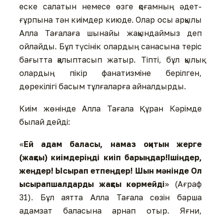
еске салатын немесе өзге қоғамның әдет-
ғұрпына тән киімдер киюде. Олар осы арқылы
Алла Тағалаға шынайы жақындаймыз деп
ойлайды. Бұл түсінік олардың санасына теріс
бағытта қалыптасып жатыр. Тіпті, бұл қылық
олардың пікір фанатизміне берілген,
дөрекілігі басым тұлғаларға айналдырды.
Киім жөнінде Алла Тағала Құран Кәрімде
былай дейді:
«
Ей адам баласы, намаз оқитын жерге
(жақсы) киімдеріңді киіп барыңдар!Ішіңдер,
жеңдер! Ысырап етпеңдер! Шын мәнінде Ол
ысырапшалдарды жақсы көрмейді
» (Ағраф
31). Бұл аятта Алла Тағала сөзін барша
адамзат баласына арнап отыр. Яғни,