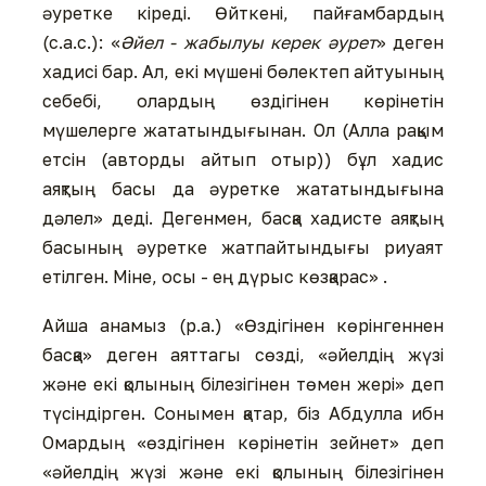
әуретке кіреді. Өйткені, пайғамбардың
(с.а.с.): «
Әйел - жабылуы керек әурет
» деген
хадисі бар. Ал, екі мүшені бөлектеп айтуының
себебі, олардың өздігінен көрінетін
мүшелерге жататындығынан. Ол (Алла рақым
етсін (авторды айтып отыр)) бұл хадис
аяқтың басы да әуретке жататындығына
дәлел» деді. Дегенмен, басқа хадисте аяқтың
басының әуретке жатпайтындығы риуаят
етілген. Міне, осы - ең дүрыс көзқарас» .
Айша анамыз (р.а.) «Өздігінен көрінгеннен
басқа» деген аяттагы сөзді, «әйелдің жүзі
және екі қолының білезігінен төмен жері» деп
түсіндірген. Сонымен қатар, біз Абдулла ибн
Омардың «өздігінен көрінетін зейнет» деп
«әйелдің жүзі және екі қолының білезігінен