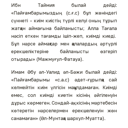
Ибн Таймия былай дейді:
«Пайғамбарымыздың (с.ғ.с) бұл жөніндегі
сүннеті – киім киістің түрлі келуі оның тұрып
жатқан аймағына байланысты; Алла Тағала
нәсіп еткен тағамды ішіп-жеп, киімді киеді.
Бұл нәрсе аймақтар мен қалалардың әртүрлі
ерекшеліктеріне байланысты өзгеріп
отырады» (Мажмуғул-Фатауа).
Имам Әбу әл-Уалид әл-Бәжи былай дейді:
«Пайғамбарымы «с.а.с) әдет-ғұрыпқа сай
келмейтін киім үлгісін мақұлдамаған. Киімді
емес, сол киімді киетін кісінің әйгіленуін
дұрыс көрмеген. Сондай-ақ, кісінің мәртебесін
көтеретін нәрселермен ерекшеленуін жөн
санамаған» (Әл-Мунтақа шархул-Муатта).