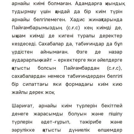
арнайы киімі болмаған. Адамдарға қиындық
тудырмау үшін қандай да бір киім түрін
арнайы белгілемеген. Хадис жинақтарында
Пайғамбарымыздың (с.ғ.с) кең киімді де,
ықшам киімді де кигені туралы деректер
кездеседі. Сахабалар да, табиғиндар да бұл
үрдістен айнымаған. Өзге де назар
аударарлық жайт – еркектерге яки әйелдерге
қатысты болсын Пайғамбардан (с.ғ.с),
сахабалардан немесе табиғиндерден белгілі
бір сипаттағы яки формадағы киім кию
жайлы дерек жоқ.
Шариғат, арнайы киім түрлерін бекітпей
денеге жарасымды болуын және пішілу
түрлерін әдет-ғұрып, тәжірибе және
зәрулікке қатысты дүниелік өлшемдер