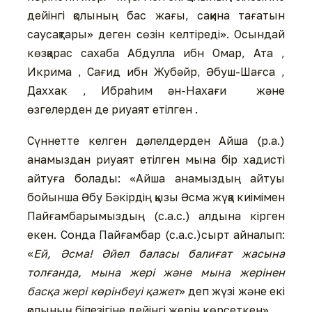
дейінгі қолының бас жағы, сақина тағатын
саусақтары» деген сөзін келтіреді». Осындай
көзқарас сахаба Абдулла ибн Омар, Ата ,
Икрима , Сағид ибн Жубәйр, Әбуш-Шағса ,
Даххак , Ибраһим ән-Нахағи және
өзгелерден де риуаят етілген .
Сүннетте келген дәлелдерден Айша (р.а.)
анамыздан риуаят етілген мына бір хадисті
айтуға болады: «Айша анамыздың айтуы
бойынша Әбу Бәкірдің қызы Әсма жүқа киімімен
Пайғамбарымыздың (с.а.с.) алдына кірген
екен. Сонда Пайғамбар (с.а.с.)сырт айналып:
«
Ей, Әсма! Әйел баласы балиғат жасына
толғанда, мына жері және мына жерінен
басқа жері көрінбеуі қажет
» деп жүзі және екі
қолының білезігіне дейінгі жерін көрсеткен» .