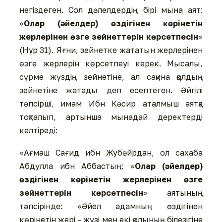
негіздеген. Сол дәлелдердің бірі мына аят:
«
Олар (әйелдер) өздігінен көрінетін
жерлерінен өзге зейнеттерін көрсетпесін
»
(Нұр 31). Яғни, зейнетке жататын жерлерінен
өзге жерлерін көрсетпеуі керек. Мысалы,
сүрме жүздің зейнетіне, ал сақина қолдың
зейнетіне жатады деп есептеген. Әйгілі
тәпсірші, имам Ибн Кәсир аталмыш аятқа
тоқталып, артынша мынадай деректерді
келтіреді:
«Ағмаш Сағид ибн Жубәйрдан, ол сахаба
Абдулла ибн Аббастың: «
Олар (әйелдер)
өздігінен көрінетін жерлерінен өзге
зейнеттерін көрсетпесін
» аятының
тәпсірінде: «Әйел адамның өздігінен
көрінетін жері - жүзі мен екі қолының білезігіне