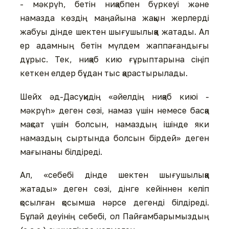
- мәкрүһ, бетін ниқабпен бүркеуі және
намазда көздің маңайына жақын жерлерді
жабуы дінде шектен шығушылыққа жатады. Ал
ер адамның бетін мүлдем жаппағандығы
дұрыс. Тек, ниқаб кию ғұрыптарына сіңіп
кеткен елдер бұдан тыс қарастырылады.
Шейх әд-Дасуқидің «әйелдің ниқаб киюі -
мәкрүһ» деген сөзі, намаз үшін немесе басқа
мақсат үшін болсын, намаздың ішінде яки
намаздың сыртында болсын бірдей» деген
мағынаны білдіреді.
Ал, «себебі дінде шектен шығушылыққа
жатады» деген сөзі, дінге кейіннен келіп
қосылған қосымша нәрсе дегенді білдіреді.
Бұлай деуінің себебі, ол Пайғамбарымыздың