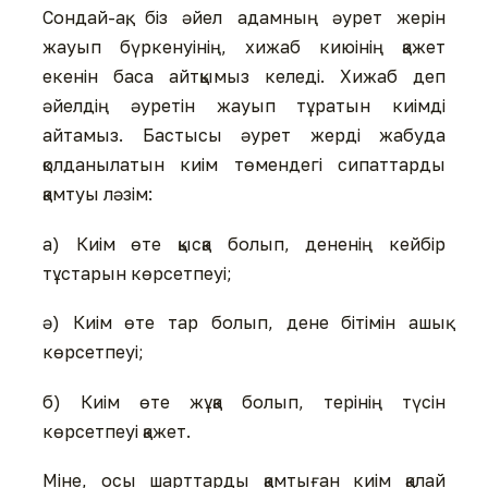
Сондай-ақ, біз әйел адамның әурет жерін
жауып бүркенуінің, хижаб киюінің қажет
екенін баса айтқымыз келеді. Хижаб деп
әйелдің әуретін жауып тұратын киімді
айтамыз. Бастысы әурет жерді жабуда
қолданылатын киім төмендегі сипаттарды
қамтуы ләзім:
а) Киім өте қысқа болып, дененің кейбір
тұстарын көрсетпеуі;
ә) Киім өте тар болып, дене бітімін ашық
көрсетпеуі;
б) Киім өте жұқа болып, терінің түсін
көрсетпеуі қажет.
Міне, осы шарттарды қамтыған киім қалай