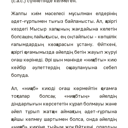
(с.а.с.) сүннетінде келмеген.
Жалпы киім мәселесі мұсылман елдерінің
әдет-ғұрпымен тығыз байланысты. Ал, қазіргі
кездегі Мысыр халқының жағдайына келетін
болсақ, ең лайықтысы, ең оңтайлысы - көпшілік
ғалымдардың көзқарасын ұстану. Өйткені,
қазіргі қоғамымызда әйелдің бетін жауып жүруі
оғаш көрінеді. Әрі шын мәнінде «ниқабты» кию
кейбір әулеттердің оқшаулануына себеп
болуда.
Ал, «ниқаб» киюді оғаш көрмейтін қоғамға
тоқталар болсақ, «ниқабтың» әйелдің
діндарлығын көрсететін кұрал болмауы және
әйел тұрып жатқан аймақтың әдет-ғұрпына
қайшы келмеу шартымен болса, онда әйелдің
«ниқаб» киюіне тыйым жоқ. Өйткені, олардың