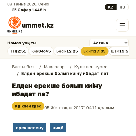
08 Тамыз 2026, Сенбі
Select your lan
KZ
RU
25 Сафар 1448 һ.
ummet.kz
Мәзір
Намаз уақыты
02:51
04:45
12:25
17:35
19:54
Таң
Күн
Бесін
Екінті
Шам
Басты бет
Мақалалар
Күдікпен күрес
Елден ерекше болып киіну ғибадат па?
Елден ерекше болып киіну
ғибадат па?
Күдікпен күрес
05 Желтоқсан 2017
10411 қаралым
ерекшелену
ниқаб