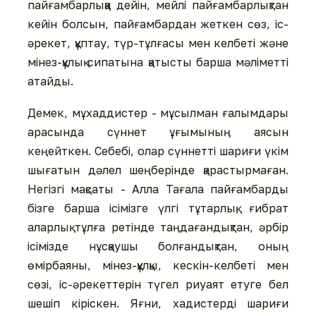
пайғамбарлыққа дейін, мейлі пайғамбарлықтан
кейін болсын, пайғамбардан жеткен сөз, іс-
әрекет, құптау, түр-тұлғасы мен келбеті және
мінез-құлық сипатына қатысты барша мәліметті
атайды.
Демек, мұхаддистер - мұсылман ғалымдары
арасында сүннет ұғымының аясын
кеңейткен. Себебі, олар сүннетті шариғи үкім
шығатын дәлел шеңберінде қарастырмаған.
Негізгі мақсаты - Алла Тағала пайғамбарды
бізге барша ісімізге үлгі тұтарлық, ғибрат
аларлық тұлға ретінде таңдағандықтан, әрбір
ісімізде нұсқаушы болғандықтан, оның
өмірбаяны, мінез-құлқы, кескін-келбеті мен
сөзі, іс-әрекеттерін түгел риуаят етуге бел
шешіп кіріскен. Яғни, хадистерді шариғи