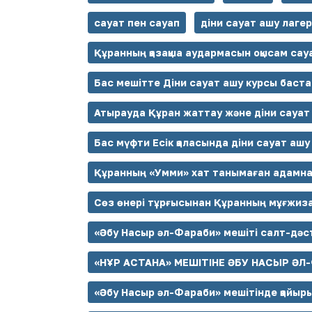
сауат пен сауап
діни сауат ашу лагер
Құранның қазақша аудармасын оқысам сау
Бас мешітте Діни сауат ашу курсы баст
Атырауда Құран жаттау және діни сауа
Бас мүфти Есік қаласында діни сауат аш
Құранның «Умми» хат танымаған адамн
Сөз өнері тұрғысынан Құранның мұғжиз
«Әбу Насыр әл-Фараби» мешіті салт-дәст
«НҰР АСТАНА» МЕШІТІНЕ ӘБУ НАСЫР ӘЛ-
«Әбу Насыр әл-Фараби» мешітінде қайыр