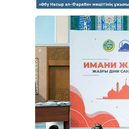
«Әбу Насыр әл-Фараби» мешітінің ұжым