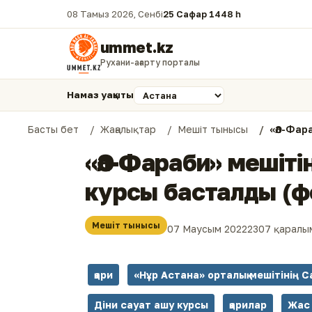
08 Тамыз 2026, Сенбі
25 Сафар 1448 һ.
ummet.kz
Рухани-ағарту порталы
Намаз уақыты
Басты бет
Жаңалықтар
Мешіт тынысы
«Әл-Фар
«Әл-Фараби» мешіт
курсы басталды (ф
Мешіт тынысы
07 Маусым 2022
2307 қаралы
қари
«Нұр Астана» орталық мешітінің С
Діни сауат ашу курсы
қарилар
Жас 