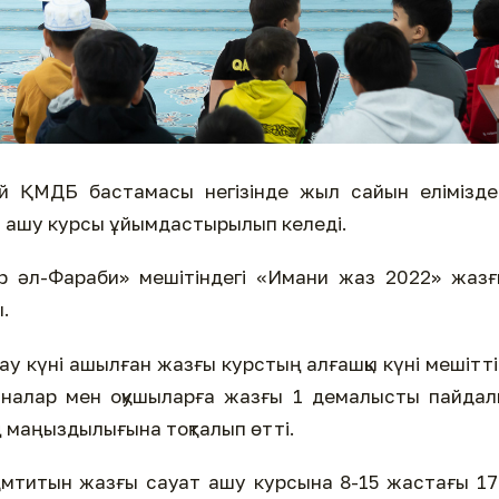
 ҚМДБ бастамасы негізінде жыл сайын еліміздег
 ашу курсы ұйымдастырылып келеді.
 әл-Фараби» мешітіндегі «Имани жаз 2022» жазғ
.
ғау күні ашылған жазғы курстың алғашқы күні мешітт
налар мен оқушыларға жазғы 1 демалысты пайдал
ң маңыздылығына тоқталып өтті.
амтитын жазғы сауат ашу курсына 8-15 жастағы 1