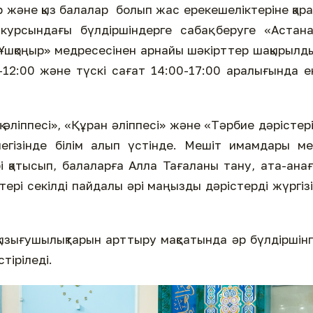
р және қыз балалар болып жас ерекешеліктеріне қар
курсындағы бүлдіршіндерге сабақ беруге «Астан
шқоңыр» медресесінен арнайы шәкірттер шақырылд
12:00 және түскі сағат 14:00-17:00 аралығында е
әліппесі», «Құран әліппесі» және «Тәрбие дәрістер
негізінде білім алып үстінде. Мешіт имамдары м
і қатысып, балаларға Алла Тағаланы тану, ата-ана
тері секілді пайдалы әрі маңызды дәрістерді жүргіз
қызығушылықтарын арттыру мақсатында әр бүлдіршін
тіріледі.