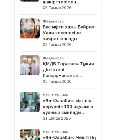
шәкірттерімен
кездесті
05 Тамыз 2026
Жаңалықтар
Бас мүфти хажы Байрам-
Уәли кесенесіне
зиярат жасады
05 Тамыз 2026
Жаңалықтар
ҚМДБ Төрағасы Түркия
дін істері
басқармасының
төрағасымен кездесті
05 Тамыз 2026
Мешіт тынысы
«Әл-Фараби»: «Ізгілік
керуені» 100 оқушыға
қуаныш сыйлады
(фото)
31 Шілде 2026
Мешіт тынысы
«Әл-Фараби»: Мешіттің