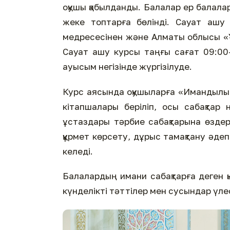
оқушы қабылданды. Балалар ер балала
жеке топтарға бөлінді. Сауат ашу 
медресесінен және Алматы облысы «Ұ
Сауат ашу курсы таңғы сағат 09:00-
ауысым негізінде жүргізілуде.
Курс аясында оқушыларға «Имандылық 
кітапшалары беріліп, осы сабақтар 
ұстаздары тәрбие сабақтарына өздер
құрмет көрсету, дұрыс тамақтану әдеп
келеді.
Балалардың имани сабақтарға деген 
күнделікті тәттілер мен сусындар үлес