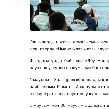
Оқушылардың жағы демалысына орай
мешіттерде «Имани жаз» жазғы сауат
Жылдағы үрдіс бойынша «Әбу Насыр
сауат ашу курсы өз жұмысын бастады
1 маусым – Халықаралық балаларды қор
наиб имамы Мамлюк Асханұлы ата-а
өткізулерін тілеп, сауат ашу курсыны
1 маусым мен 20 маусым аралығын қ