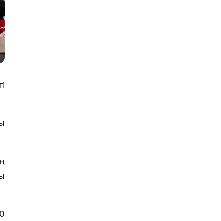
і
ы
ің
ы
70