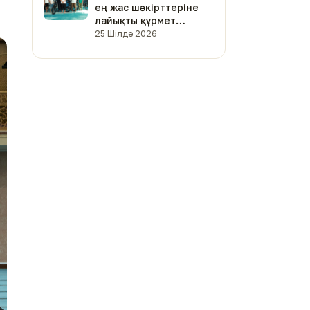
ең жас шәкірттеріне
лайықты құрмет
көрсетілді (фото)
25 Шілде 2026