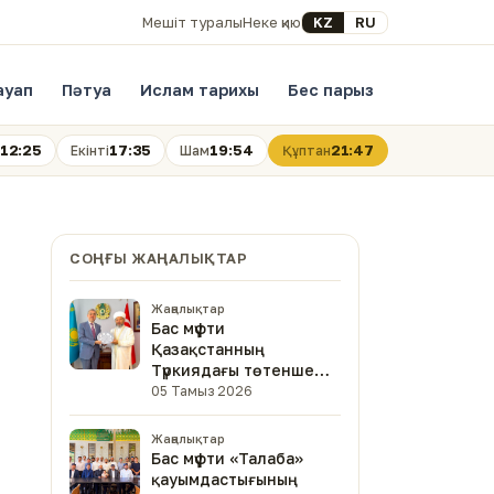
Select your language
KZ
RU
Мешіт туралы
Неке қию
ауап
Пәтуа
Ислам тарихы
Бес парыз
12:25
17:35
19:54
21:47
Екінті
Шам
Құптан
СОҢҒЫ ЖАҢАЛЫҚТАР
Жаңалықтар
Бас мүфти
Қазақстанның
Түркиядағы төтенше
және өкілетті
05 Тамыз 2026
елшісімен кездесті
Жаңалықтар
Бас мүфти «Талаба»
қауымдастығының