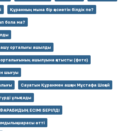
і
Құранның мына бір қасиетін білдік пе?
ап бола ма?
алды
т ашу орталығы ашылды
у орталығының ашылуына қатысты (фото)
ан шығуы
алығы
Сауатын Құранмен ашқан Мұстафа Шоқай
үрді ұлықтады
ФАРАБИДЫҢ ЕСІМІ БЕРІЛДІ
ымдылық шарасы өтті