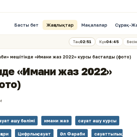
Басты бет
Жаңалықтар
Мақалалар
Сұрақ-Ж
02:51
04:45
Таң
Күн
Бесін
аби» мешітінде «Имани жаз 2022» курсы басталды (фото)
інде «Имани жаз 2022»
ото)
м
ауат ашу бөлімі
имани жаз
сауат ашу курсы
қари
Цифрлық сауат
Әл Фараби
сауаттылық