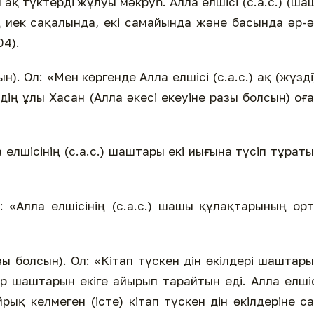
ақ түктерді жұлуы мәкруһ. Алла елшісі (с.а.с.) (ша
ң иек сақалында, екі самайында және басында әр-
04).
). Ол: «Мен көргенде Алла елшісі (с.а.с.) ақ (жүзді
идің ұлы Хасан (Алла әкесі екеуіне разы болсын) оғ
 елшісінің (с.а.с.) шаштары екі иығына түсіп тұрат
л: «Алла елшісінің (с.а.с.) шашы құлақтарының ор
зы болсын). Ол: «Кітап түскен дін өкілдері шаштар
р шаштарын екіге айырып тарайтын еді. Алла елші
йрық келмеген (істе) кітап түскен дін өкілдеріне с