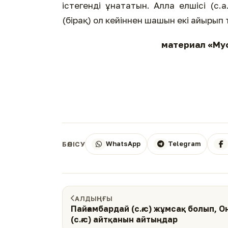
істегенді ұнататын. Алла елшісі (с
(бірақ) ол кейіннен шашын екі айырып 
материал «Мус
WhatsApp
Telegram
БӨЛІСУ
АЛДЫҢҒЫ
Пайғамбардай (с.ғ.с) жұмсақ болып, 
(с.ғ.с) айтқанын айтыңдар