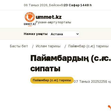
06 Тамыз 2026, Бейсенбі
23 Сафар 1448 һ.
ummet.kz
Рухани-ағарту порталы
Намаз уақыты
Басты бет
Ислам тарихы
Пайғамбар (с.ғ.с) тарихы
Пайғамбардың (с.ғ.
сипаты
Пайғамбар (с.ғ.с) тарихы
07 Тамыз 2025
2258 