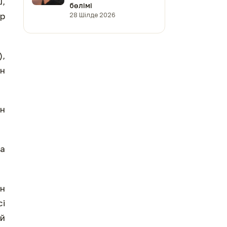
ш,
бөлімі
әр
28 Шілде 2026
),
ан
ын
та
ын
сі
ай