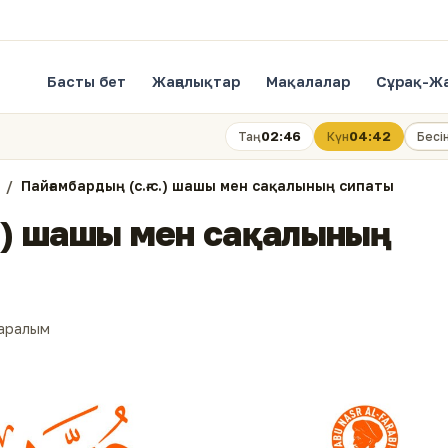
Басты бет
Жаңалықтар
Мақалалар
Сұрақ-Ж
02:46
04:42
Таң
Күн
Бесі
Пайғамбардың (с.ғ.с.) шашы мен сақалының сипаты
с.) шашы мен сақалының
қаралым