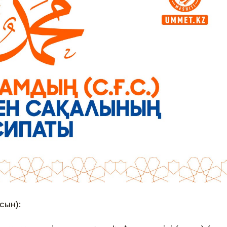
сын):