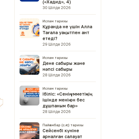
(«Хадид», 4)
30 Шілде 2026
Ислам тарихы
Құранда не үшін Алла
Тағала уақытпен ант
етеді?
29 Шілде 2026
Ислам тарихы
Дене сабыры және
нәпсі сабыры
28 Шілде 2026
Ислам тарихы
Ібіліс: «Сенің үмметіңнің
ішінде менің он бес
дұшпаным бар»
28 Шілде 2026
Пайғамбар (с.ғ.с) тарихы
Сейсенбі күніне
арналған салауат