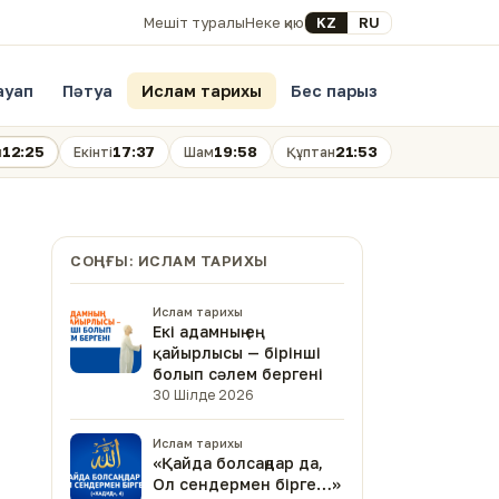
Select your language
KZ
RU
Мешіт туралы
Неке қию
ауап
Пәтуа
Ислам тарихы
Бес парыз
12:25
17:37
19:58
21:53
н
Екінті
Шам
Құптан
СОҢҒЫ: ИСЛАМ ТАРИХЫ
Ислам тарихы
Екі адамның ең
қайырлысы — бірінші
болып сәлем бергені
30 Шілде 2026
Ислам тарихы
«Қайда болсаңдар да,
Ол сендермен бірге…»