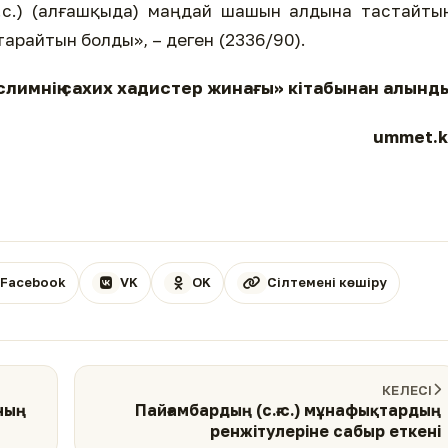
.а.с.) (алғашқыда) маңдай шашын алдына тастайты
тарайтын болды», – деген (2336/90).
лимнің сахих хадистер жинағы» кітабынан алынд
ummet.k
Facebook
VK
OK
Сілтемені көшіру
КЕЛЕСІ
Оның
Пайғамбардың (с.ғ.с.) мұнафықтардың
ренжітулеріне сабыр еткені