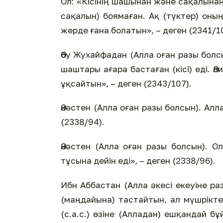
Ол: «Кісінің шашынан және сақалынан 
сақалын) боямаған. Ақ (түктер) оны
жерде ғана болатын», – деген (2341/1
Әбу Жухайфадан (Алла оған разы болсын
шаштары ағара бастаған (кісі) еді. Әл
ұқсайтын», – деген (2343/107).
Әнәстен (Алла оған разы болсын). Алла
(2338/94).
Әнәстен (Алла оған разы болсын). О
тұсына дейін еді», – деген (2338/96).
Ибн Аббастан (Алла әкесі екеуіне ра
(маңдайына) тастайтын, ал мүшрікте
(с.а.с.) өзіне (Алладан) ешқандай бұ