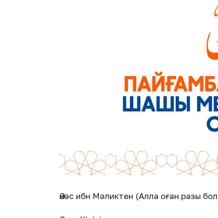
Әнәс ибн Мәликтен (Алла оған разы бол