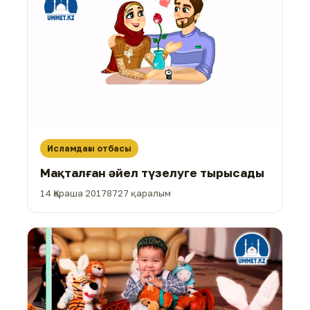
Исламдағы отбасы
Мақталған әйел түзелуге тырысады
14 Қараша 2017
8727 қаралым