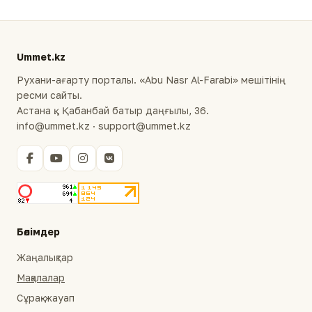
Ummet.kz
Рухани-ағарту порталы. «Abu Nasr Al-Farabi» мешітінің
ресми сайты.
Астана қ., Қабанбай батыр даңғылы, 36.
info@ummet.kz · support@ummet.kz
Бөлімдер
Жаңалықтар
Мақалалар
Сұрақ-жауап