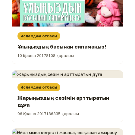
Исламдағы отбасы
Ұлыңыздың басынан сипамаңыз!
10 Қараша 2017
8108 қаралым
Исламдағы отбасы
Жарыңыздың сезімін арттыратын
дұға
06 Қараша 2017
186335 қаралым