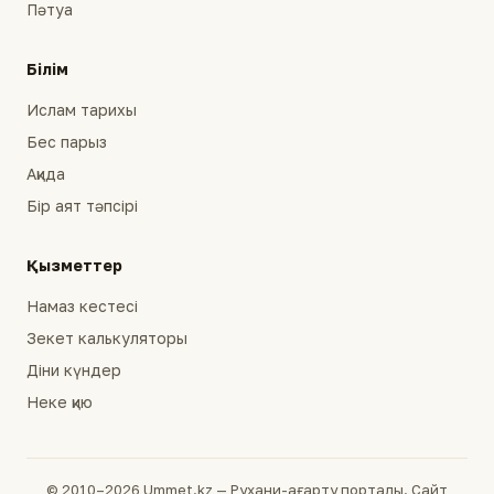
Пәтуа
Білім
Ислам тарихы
Бес парыз
Ақида
Бір аят тәпсірі
Қызметтер
Намаз кестесі
Зекет калькуляторы
Діни күндер
Неке қию
© 2010–2026 Ummet.kz — Рухани-ағарту порталы. Сайт