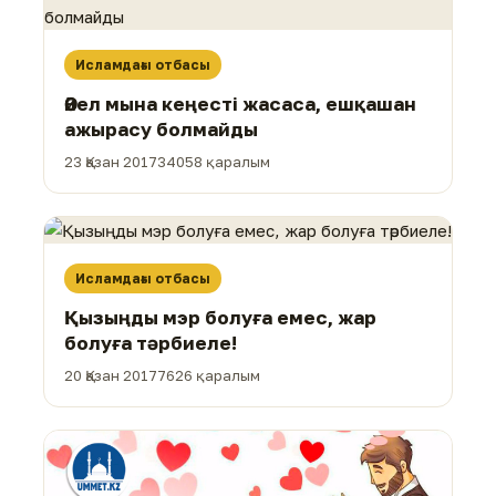
Исламдағы отбасы
Әйел мына кеңесті жасаса, ешқашан
ажырасу болмайды
23 Қазан 2017
34058 қаралым
Исламдағы отбасы
Қызыңды мэр болуға емес, жар
болуға тәрбиеле!
20 Қазан 2017
7626 қаралым