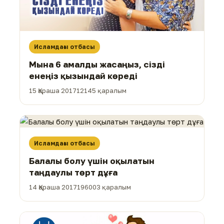
Исламдағы отбасы
Мына 6 амалды жасаңыз, сізді
енеңіз қызындай көреді
15 Қараша 2017
12145 қаралым
Исламдағы отбасы
Балалы болу үшін оқылатын
таңдаулы төрт дұға
14 Қараша 2017
196003 қаралым