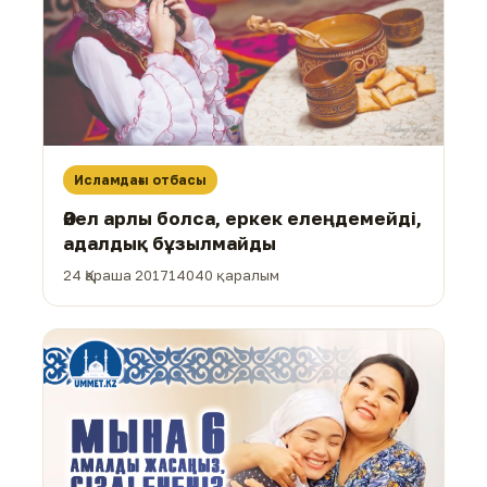
Исламдағы отбасы
Әйел арлы болса, еркек елеңдемейді,
адалдық бұзылмайды
24 Қараша 2017
14040 қаралым