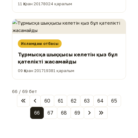
11 Қазан 2017
8024 қаралым
Исламдағы отбасы
Тұрмысқа шыққысы келетін қыз бұл
қателікті жасамайды
09 Қазан 2017
19381 қаралым
66 / 69 бет
60
61
62
63
64
65
66
67
68
69