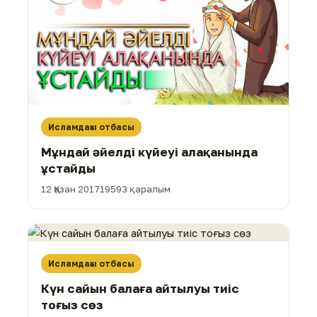
Исламдағы отбасы
Мұндай әйелді күйеуі алақанында
ұстайды
12 Қазан 2017
19593 қаралым
Исламдағы отбасы
Күн сайын балаға айтылуы тиіс
тоғыз сөз