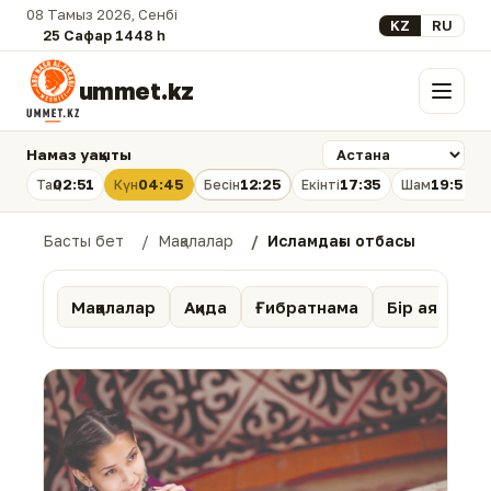
08 Тамыз 2026, Сенбі
Select your lan
KZ
RU
25 Сафар 1448 һ.
ummet.kz
Мәзір
Намаз уақыты
02:51
04:45
12:25
17:35
19:54
Таң
Күн
Бесін
Екінті
Шам
Басты бет
Мақалалар
Исламдағы отбасы
Мақалалар
Ақида
Ғибратнама
Бір аят тәпс