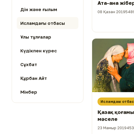
Ата-ана жібер
Дін және ғылым
08 Қазан 2019
5489
Исламдағы отбасы
Ұлы тұлғалар
Күдікпен күрес
Сұхбат
Құрбан Айт
Мінбер
Исламдағы отба
Қазақ қоғамы
мәселе
23 Мамыр 2019
453