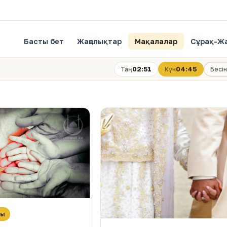
Басты бет
Жаңалықтар
Мақалалар
Сұрақ-Ж
02:51
04:45
Таң
Күн
Бесін
сы