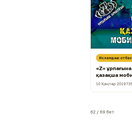
Исламдағы отба
«Z» ұрпағына
қазақша моби
10 Қаңтар 2019
73
62 / 69 бет