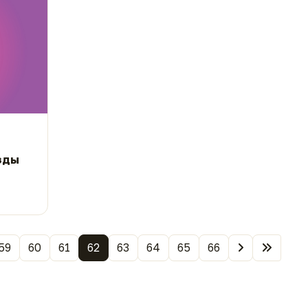
зды
59
60
61
62
63
64
65
66