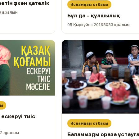
етін үлкен қателік
Исламдағы отбасы
 қаралым
Бұл да – құлшылық
05 Қыркүйек 2019
8033 қаралым
сы
 ескеруі тиіс
Исламдағы отбасы
2 қаралым
Баламызды ораза ұстауғ