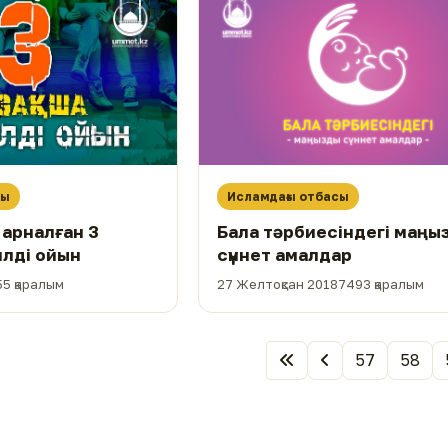
сы
Исламдағы отбасы
 арналған 3
Бала тәрбиесіндегі маңы
лді ойын
сүннет амалдар
55 қаралым
27 Желтоқсан 2018
7493 қаралым
57
58