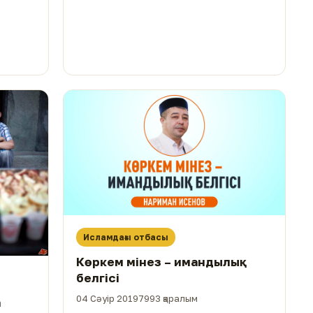
Исламдағы отбасы
Көркем мінез – имандылық
белгісі
04 Сәуір 2019
7993 қаралым
а