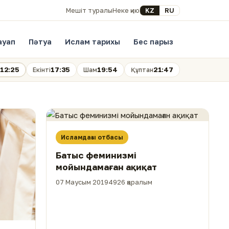
Select your language
KZ
RU
Мешіт туралы
Неке қию
ауап
Пәтуа
Ислам тарихы
Бес парыз
12:25
17:35
19:54
21:47
Екінті
Шам
Құптан
Исламдағы отбасы
Батыс феминизмі
мойындамаған ақиқат
07 Маусым 2019
4926 қаралым