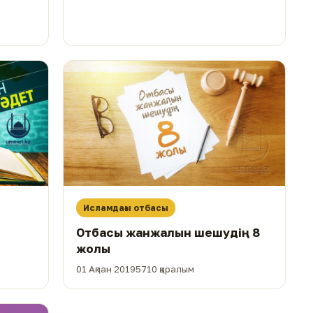
Исламдағы отбасы
Отбасы жанжалын шешудің 8
жолы
01 Ақпан 2019
5710 қаралым