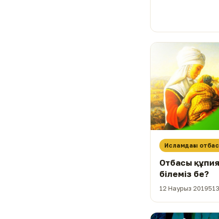
Исламдағы отба
Отбасы құпи
білеміз бе?
12 Наурыз 2019
513