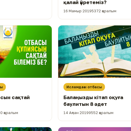
қалай үйретеміз?
16 Мамыр 2019
5372 қаралым
сы
Исламдағы отбасы
ясын сақтай
Балаңызды кітап оқуға
баулитын 8 әдет
0 қаралым
14 Ақпан 2019
9552 қаралым