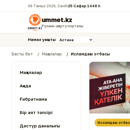
08 Тамыз 2026, Сенбі
25 Сафар 1448 һ.
ummet.kz
Рухани-ағарту порталы
Намаз уақыты
Басты бет
Мақалалар
Исламдағы отбасы
Мақалалар
Ақида
Ғибратнама
Бір аят тәпсірі
Исламдағы отба
Дәстүр даналығы