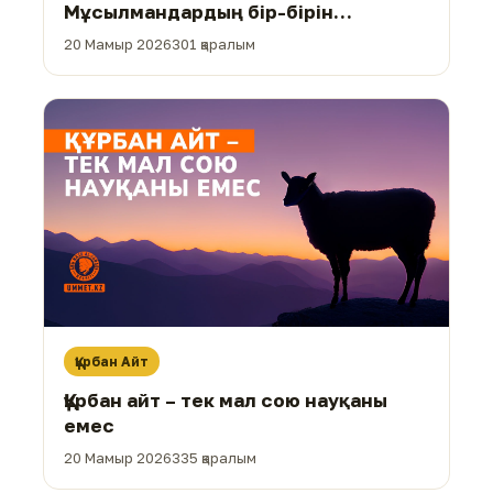
Мұсылмандардың бір-бірін
құттықтауы
20 Мамыр 2026
301 қаралым
Құрбан Айт
Құрбан айт – тек мал сою науқаны
емес
20 Мамыр 2026
335 қаралым