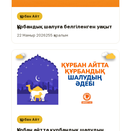
Құрбан Айт
Құрбандық шалуға белгіленген уақыт
22 Мамыр 2026
255 қаралым
Құрбан Айт
Құрбан айтта құрбандық шалудың