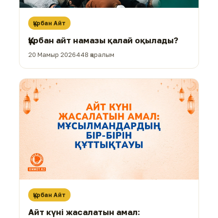
Құрбан Айт
Құрбан айт намазы қалай оқылады?
20 Мамыр 2026
448 қаралым
Құрбан Айт
Айт күні жасалатын амал: