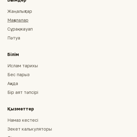
Жаңалықтар
Мақалалар
Сұрақ-жауап
Пәтуа
Білім
Ислам тарихы
Бес парыз
Ақида
Бір аят тәпсірі
Қызметтер
Намаз кестесі
Зекет калькуляторы