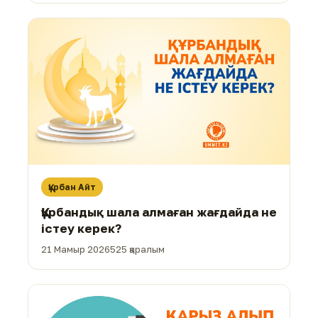
Құрбан Айт
Құрбандық шала алмаған жағдайда не
істеу керек?
21 Мамыр 2026
525 қаралым