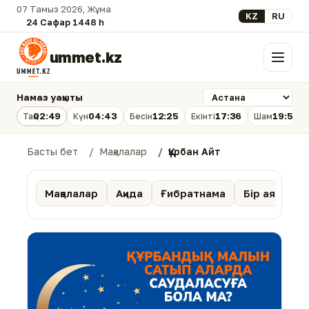
07 Тамыз 2026, Жұма
Select your lan
KZ
RU
24 Сафар 1448 һ.
ummet.kz
Мәзір
Намаз уақыты
02:49
04:43
12:25
17:36
19:56
Таң
Күн
Бесін
Екінті
Шам
Басты бет
Мақалалар
Құрбан Айт
Мақалалар
Ақида
Ғибратнама
Бір аят тәпс