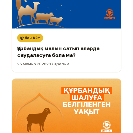
Құрбан Айт
Құрбандық малын сатып аларда
саудаласуға бола ма?
25 Мамыр 2026
287 қаралым