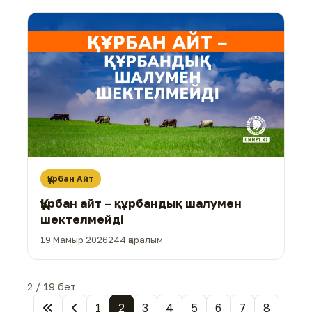
Құрбан Айт
Құрбан айт – құрбандық шалумен
шектелмейді
19 Мамыр 2026
244 қаралым
2 / 19 бет
1
2
3
4
5
6
7
8