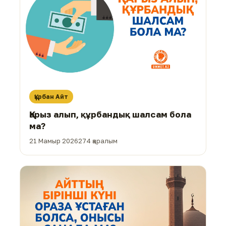
Құрбан Айт
Қарыз алып, құрбандық шалсам бола
ма?
21 Мамыр 2026
274 қаралым