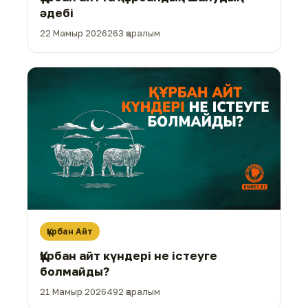
әдебі
22 Мамыр 2026
263 қаралым
Құрбан Айт
Құрбан айт күндері не істеуге
болмайды?
21 Мамыр 2026
492 қаралым