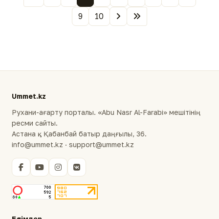
9
10
Ummet.kz
Рухани-ағарту порталы. «Abu Nasr Al-Farabi» мешітінің
ресми сайты.
Астана қ., Қабанбай батыр даңғылы, 36.
info@ummet.kz · support@ummet.kz
Бөлімдер