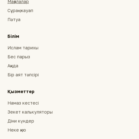
Мақалалар
Сұрақ-жауап
Пәтуа
Білім
Ислам тарихы
Бес парыз
Ақида
Бір аят тәпсірі
Қызметтер
Намаз кестесі
Зекет калькуляторы
Діни күндер
Неке қию