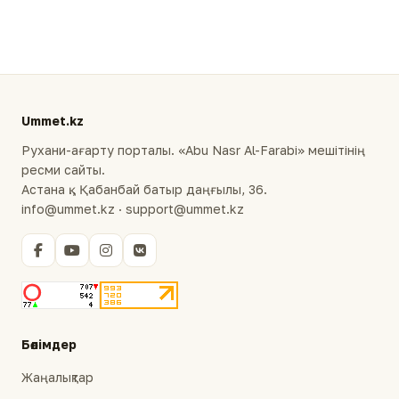
Ummet.kz
Рухани-ағарту порталы. «Abu Nasr Al-Farabi» мешітінің
ресми сайты.
Астана қ., Қабанбай батыр даңғылы, 36.
info@ummet.kz · support@ummet.kz
Бөлімдер
Жаңалықтар