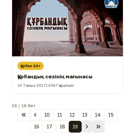
Құрбан Айт
Құрбандық сөзінің мағынасы
15 Тамыз 2017
14367 қаралым
19 / 19 бет
10
11
12
13
14
15
16
17
18
19