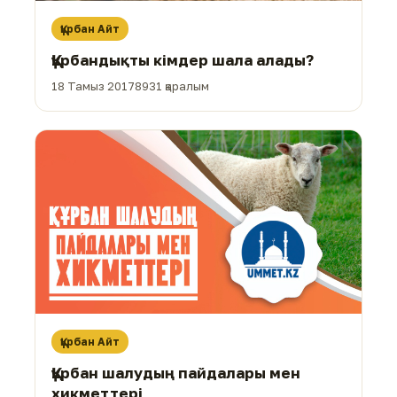
Құрбан Айт
Құрбандықты кімдер шала алады?
18 Тамыз 2017
8931 қаралым
Құрбан Айт
Құрбан шалудың пайдалары мен
хикметтері