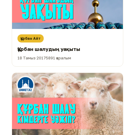
Құрбан Айт
Құрбан шалудың уақыты
18 Тамыз 2017
5891 қаралым