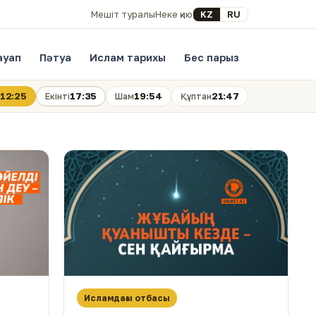
Select your language
KZ
RU
Мешіт туралы
Неке қию
ауап
Пәтуа
Ислам тарихы
Бес парыз
12:25
17:35
19:54
21:47
Екінті
Шам
Құптан
Исламдағы отбасы