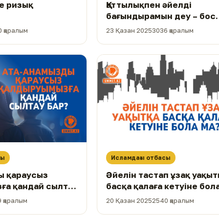
де ризық
Қаттылықпен әйелді
бағындырамын деу – бос
әурешілік
0 қаралым
23 Қазан 2025
3036 қаралым
сы
Исламдағы отбасы
ы қараусыз
Әйелін тастап ұзақ уақыт
ға қандай сылтау
басқа қалаға кетуіне бол
 қаралым
20 Қазан 2025
2540 қаралым