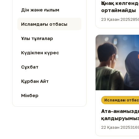
Қонақ келген
Дін және ғылым
ортаймайды
23 Қазан 2025
285
Исламдағы отбасы
Ұлы тұлғалар
Күдікпен күрес
Сұхбат
Құрбан Айт
Мінбер
Исламдағы отба
Ата-анамызд
қалдыруымыз
бар?
22 Қазан 2025
3169