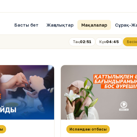
Басты бет
Жаңалықтар
Мақалалар
Сұрақ-Ж
02:51
04:45
Таң
Күн
Бесін
сы
Исламдағы отбасы