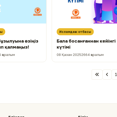
сы
Исламдағы отбасы
ұзылуына өзіңіз
Бала босанғаннан кейінгі
п қалмаңыз!
күтімі
 қаралым
08 Қазан 2025
2664 қаралым
1