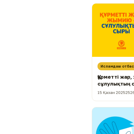
Исламдағы отба
Құрметті жар
сұлулықтың 
15 Қазан 2025
2526