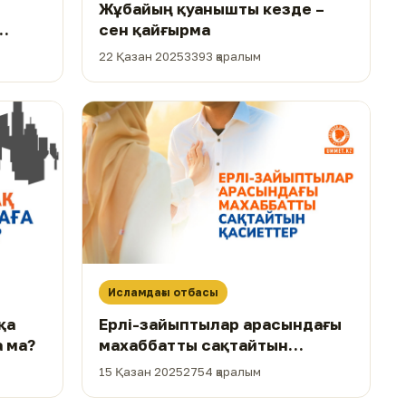
Жұбайың қуанышты кезде –
сен қайғырма
22 Қазан 2025
3393 қаралым
Исламдағы отбасы
қа
Ерлі-зайыптылар арасындағы
а ма?
махаббатты сақтайтын
қасиеттер
15 Қазан 2025
2754 қаралым