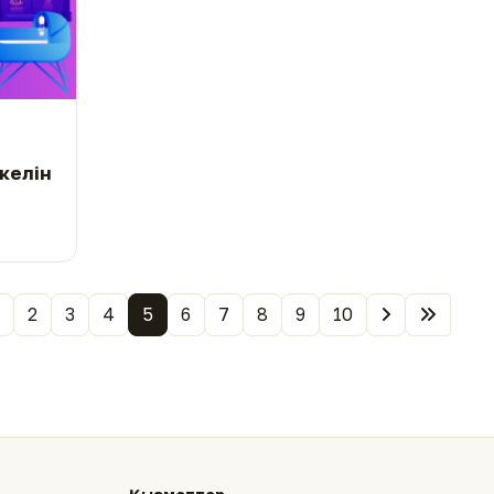
 келін
2
3
4
5
6
7
8
9
10