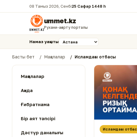
08 Тамыз 2026, Сенбі
25 Сафар 1448 һ.
ummet.kz
Рухани-ағарту порталы
Намаз уақыты
Басты бет
Мақалалар
Исламдағы отбасы
Мақалалар
Ақида
Ғибратнама
Бір аят тәпсірі
Исламдағы отба
Дәстүр даналығы