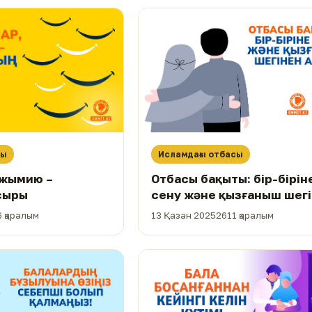
сы
Исламдағы отбасы
, жымию –
Отбасы бақыты: бір-бірін
сыры
сену және қызғаныш шег
аспау
 қаралым
13 Қазан 2025
2611 қаралым