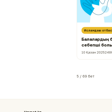
Исламдағы отба
Балалардың б
себепші болы
10 Қазан 2025
2486
5 / 69 бет