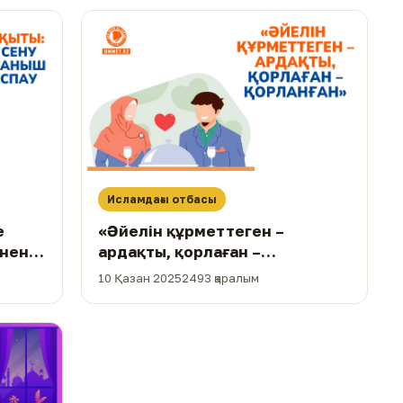
Исламдағы отбасы
е
«Әйелін құрметтеген –
інен
ардақты, қорлаған –
қорланған»
10 Қазан 2025
2493 қаралым