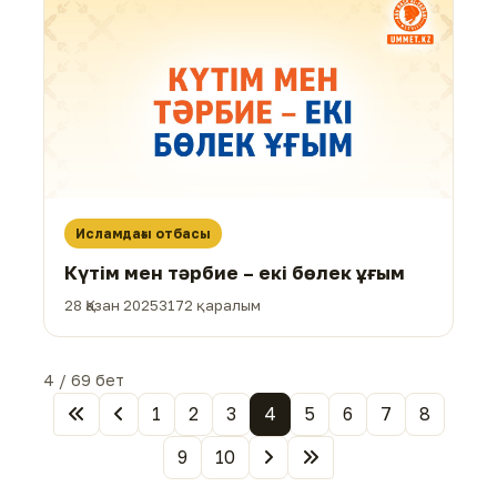
Исламдағы отбасы
Күтім мен тәрбие – екі бөлек ұғым
28 Қазан 2025
3172 қаралым
4 / 69 бет
1
2
3
4
5
6
7
8
9
10