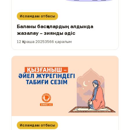
Исламдағы отбасы
Баланы басқалардың алдында
жазалау – зиянды әдіс
12 Қараша 2025
3566 қаралым
Исламдағы отбасы