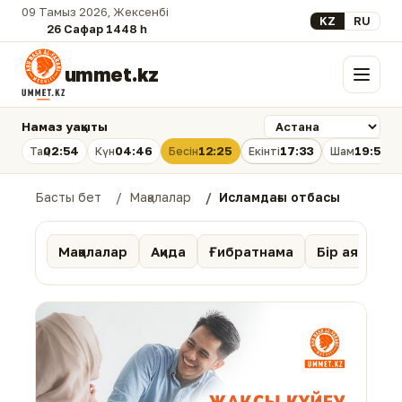
09 Тамыз 2026, Жексенбі
Select your lan
KZ
RU
26 Сафар 1448 һ.
ummet.kz
Мәзір
Намаз уақыты
02:54
04:46
12:25
17:33
19:53
Таң
Күн
Бесін
Екінті
Шам
Басты бет
Мақалалар
Исламдағы отбасы
Мақалалар
Ақида
Ғибратнама
Бір аят тәпс