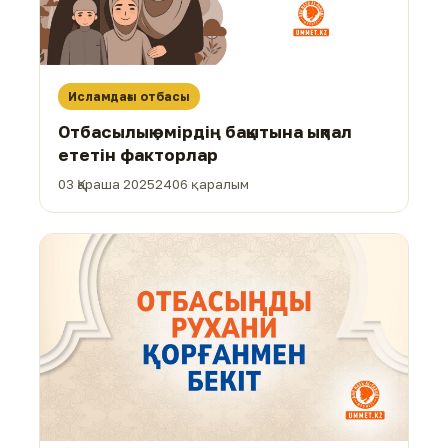
Исламдағы отбасы
Отбасылық өмірдің бақытына ықпал
ететін факторлар
03 Қараша 2025
2406 қаралым