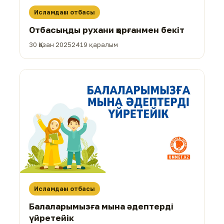
Исламдағы отбасы
Отбасыңды рухани қорғанмен бекіт
30 Қазан 2025
2419 қаралым
Исламдағы отбасы
Балаларымызға мына әдептерді
үйретейік