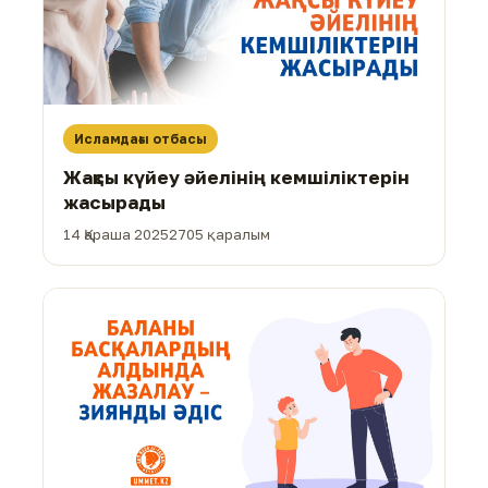
Исламдағы отбасы
Жақсы күйеу әйелінің кемшіліктерін
жасырады
14 Қараша 2025
2705 қаралым