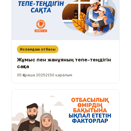
Исламдағы отбасы
Жұмыс пен жанұяның тепе-теңдігін
сақта
05 Қараша 2025
2150 қаралым