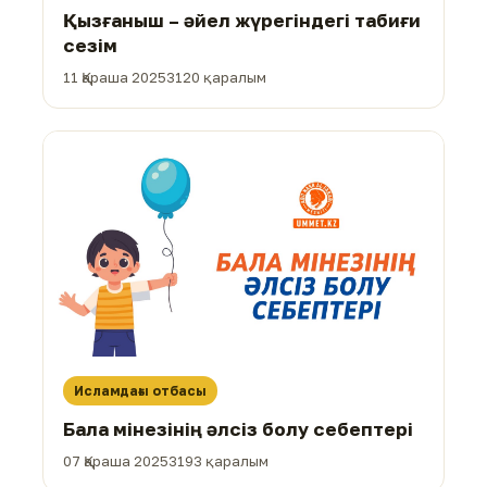
Қызғаныш – әйел жүрегіндегі табиғи
сезім
11 Қараша 2025
3120 қаралым
Исламдағы отбасы
Бала мінезінің әлсіз болу себептері
07 Қараша 2025
3193 қаралым