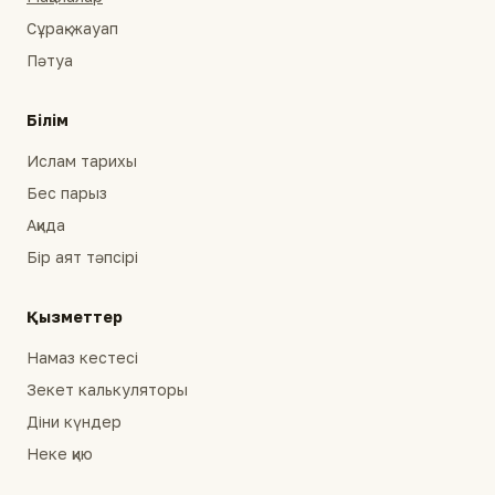
Сұрақ-жауап
Пәтуа
Білім
Ислам тарихы
Бес парыз
Ақида
Бір аят тәпсірі
Қызметтер
Намаз кестесі
Зекет калькуляторы
Діни күндер
Неке қию