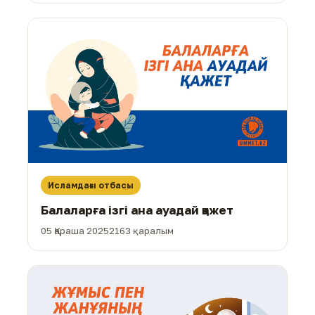
Исламдағы отбасы
Балаларға ізгі ана ауадай қажет
05 Қараша 2025
2163 қаралым