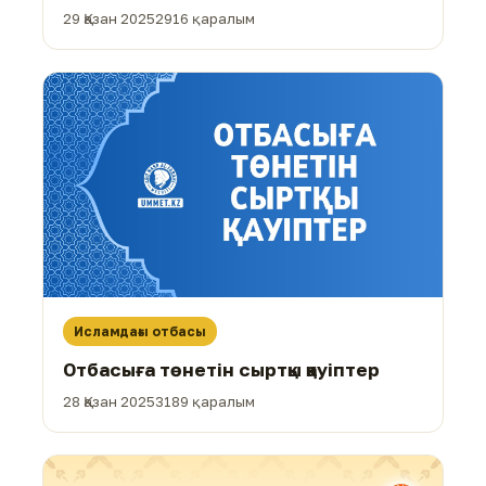
29 Қазан 2025
2916 қаралым
Исламдағы отбасы
Отбасыға төнетін сыртқы қауіптер
28 Қазан 2025
3189 қаралым