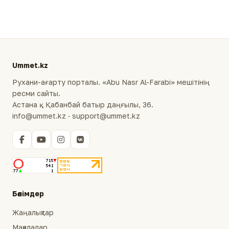
Ummet.kz
Рухани-ағарту порталы. «Abu Nasr Al-Farabi» мешітінің
ресми сайты.
Астана қ., Қабанбай батыр даңғылы, 36.
info@ummet.kz · support@ummet.kz
Бөлімдер
Жаңалықтар
Мақалалар