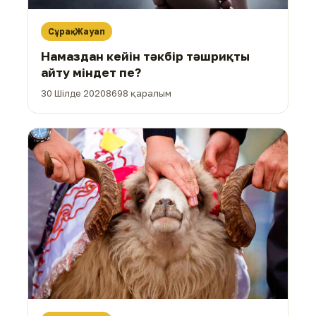
Сұрақ-Жауап
Намаздан кейін тәкбір тәшриқты
айту міндет пе?
30 Шілде 2020
8698 қаралым