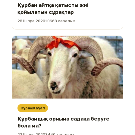
Құрбан айтқа қатысты жиі
қойылатын сұрақтар
28 Шілде 2020
10668 қаралым
Сұрақ-Жауап
Құрбандық орнына садақа беруге
бола ма?
22 Шілде 2020
3440 қаралым