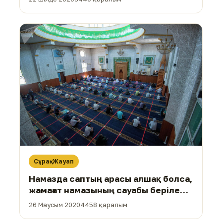
Сұрақ-Жауап
Намазда саптың арасы алшақ болса,
жамағат намазының сауабы беріле
ме?
26 Маусым 2020
4458 қаралым