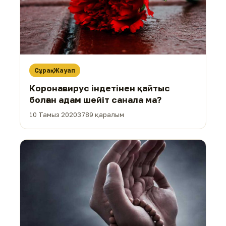
Сұрақ-Жауап
Коронавирус індетінен қайтыс
болған адам шейіт санала ма?
10 Тамыз 2020
3789 қаралым