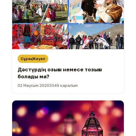
Сұрақ-Жауап
Дәстүрдің озығы немесе тозығы
болады ма?
02 Маусым 2020
3349 қаралым