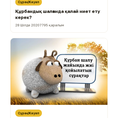
Сұрақ-Жауап
Құрбандық шалғанда қалай ниет ету
керек?
28 Шілде 2020
7795 қаралым
Сұрақ-Жауап