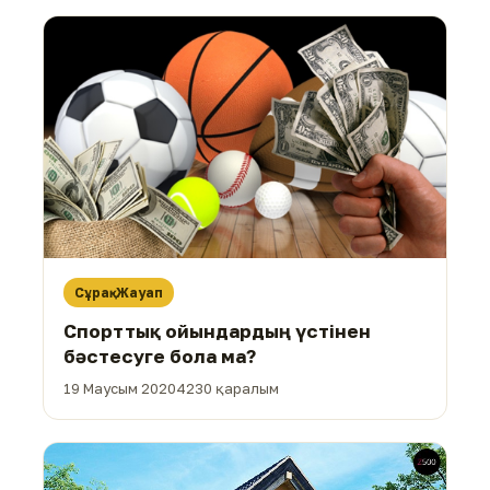
Сұрақ-Жауап
Спорттық ойындардың үстінен
бәстесуге бола ма?
19 Маусым 2020
4230 қаралым