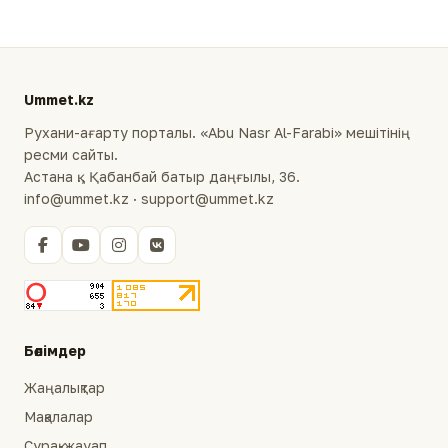
Ummet.kz
Рухани-ағарту порталы. «Abu Nasr Al-Farabi» мешітінің
ресми сайты.
Астана қ., Қабанбай батыр даңғылы, 36.
info@ummet.kz · support@ummet.kz
Бөлімдер
Жаңалықтар
Мақалалар
Сұрақ-жауап