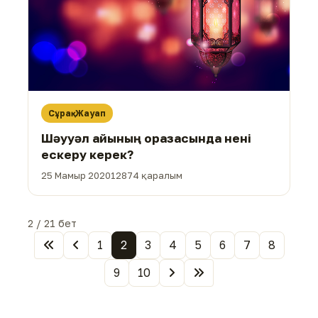
Сұрақ-Жауап
Шәууәл айының оразасында нені
ескеру керек?
25 Мамыр 2020
12874 қаралым
2 / 21 бет
1
2
3
4
5
6
7
8
9
10