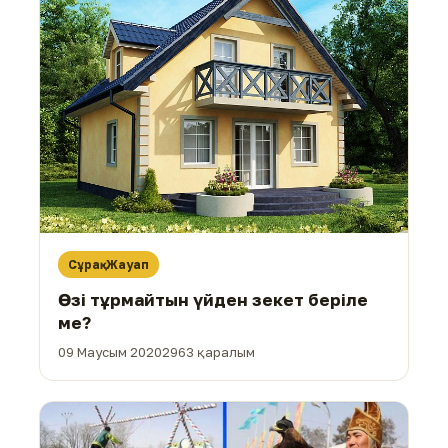
Сұрақ-Жауап
Өзі тұрмайтын үйден зекет беріле
ме?
09 Маусым 2020
2963 қаралым