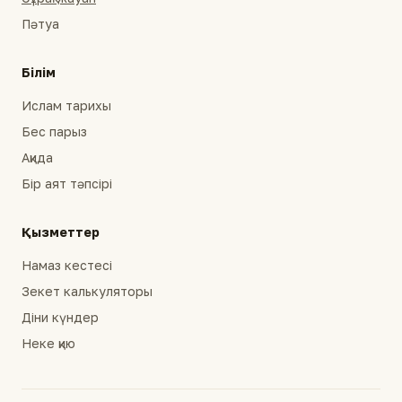
Пәтуа
Білім
Ислам тарихы
Бес парыз
Ақида
Бір аят тәпсірі
Қызметтер
Намаз кестесі
Зекет калькуляторы
Діни күндер
Неке қию