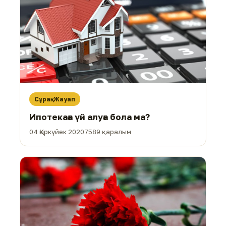
Сұрақ-Жауап
Ипотекаға үй алуға бола ма?
04 Қыркүйек 2020
7589 қаралым