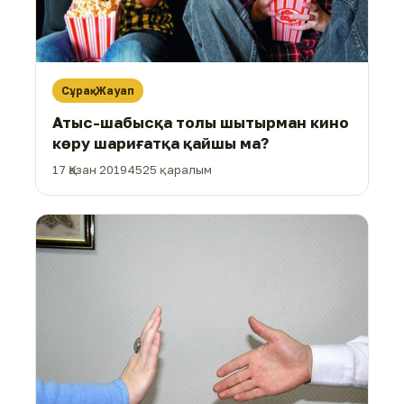
Сұрақ-Жауап
Атыс-шабысқа толы шытырман кино
көру шариғатқа қайшы ма?
17 Қазан 2019
4525 қаралым