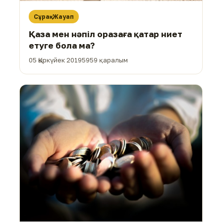
Сұрақ-Жауап
Қаза мен нәпіл оразаға қатар ниет
етуге бола ма?
05 Қыркүйек 2019
5959 қаралым