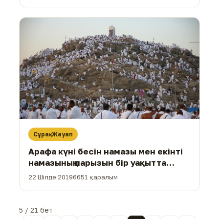
Сұрақ-Жауап
Арафа күні бесін намазы мен екінті
намазының парызын бір уақытта
қалай бірге өтейді？
22 Шілде 2019
6651 қаралым
5 / 21 бет