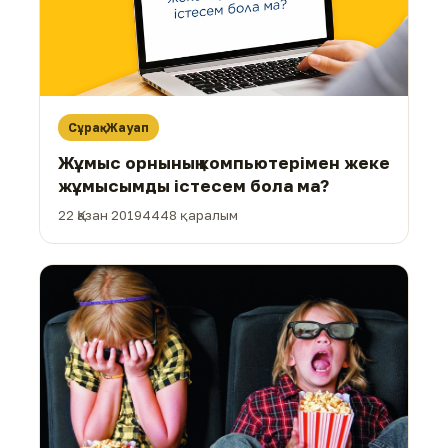
Сұрақ-Жауап
Жұмыс орнының компьютерімен жеке
жұмысымды істесем бола ма?
22 Қазан 2019
4448 қаралым