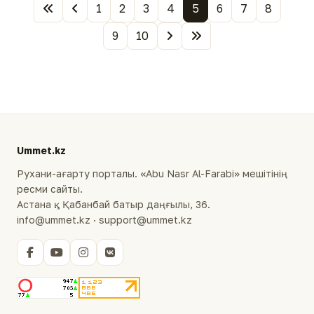
1
2
3
4
5
6
7
8
9
10
Ummet.kz
Рухани-ағарту порталы. «Abu Nasr Al-Farabi» мешітінің
ресми сайты.
Астана қ., Қабанбай батыр даңғылы, 36.
info@ummet.kz · support@ummet.kz