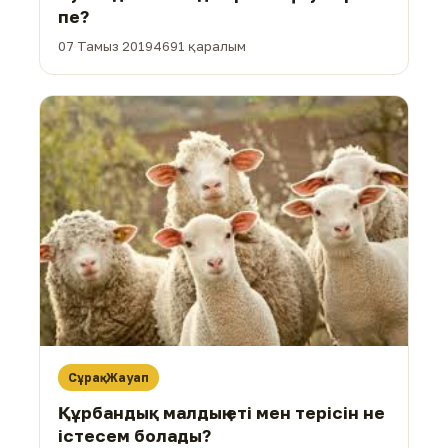
пе?
07 Тамыз 2019
4691 қаралым
Сұрақ-Жауап
Құрбандық малдың еті мен терісін не
істесем болады?