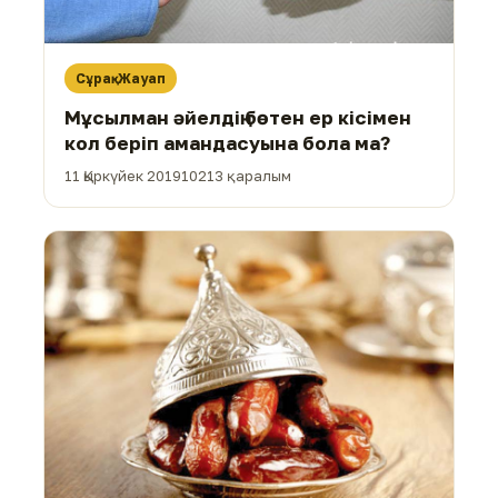
Сұрақ-Жауап
Мұсылман әйелдің бөтен ер кісімен
кол беріп амандасуына бола ма?
11 Қыркүйек 2019
10213 қаралым