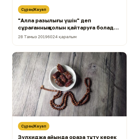
Сұрақ-Жауап
"Алла разылығы үшін" деп
сұрағанның қолын қайтаруға болады
ма?
28 Тамыз 2019
6024 қаралым
Сұрақ-Жауап
Зулхиджа айында ораза тұту керек