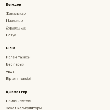
Бөлімдер
Жаңалықтар
Мақалалар
Сұрақ-жауап
Пәтуа
Білім
Ислам тарихы
Бес парыз
Ақида
Бір аят тәпсірі
Қызметтер
Намаз кестесі
Зекет калькуляторы