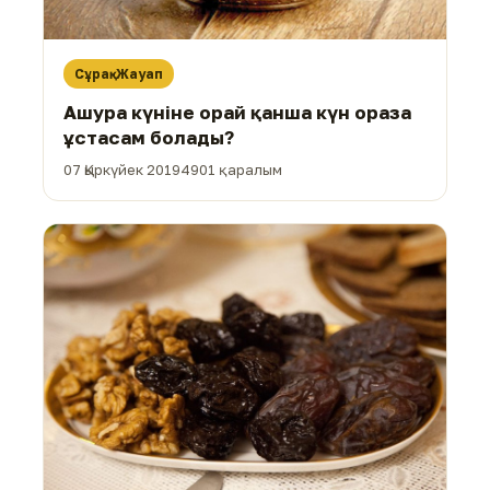
Сұрақ-Жауап
Ашура күніне орай қанша күн ораза
ұстасам болады?
07 Қыркүйек 2019
4901 қаралым