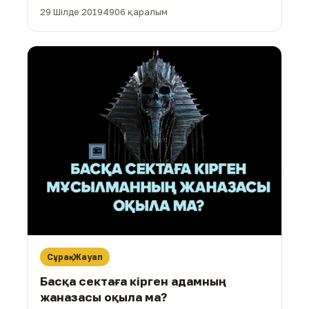
29 Шілде 2019
4906 қаралым
Сұрақ-Жауап
Басқа сектаға кірген адамның
жаназасы оқыла ма?