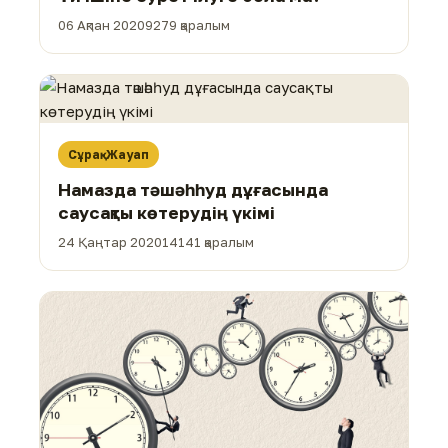
06 Ақпан 2020
9279 қаралым
Сұрақ-Жауап
Намазда тәшәһһуд дұғасында
саусақты көтерудің үкімі
24 Қаңтар 2020
14141 қаралым