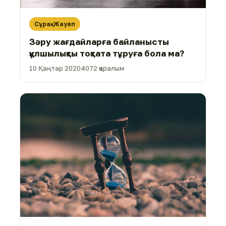
Сұрақ-Жауап
Зәру жағдайларға байланысты
құлшылықты тоқтата тұруға бола ма?
10 Қаңтар 2020
4072 қаралым