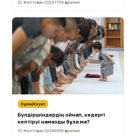
21 Желтоқсан 2019
7759 қаралым
Сұрақ-Жауап
Бүлдіршіндердің ойнап, кедергі
келтіруі намазды бұза ма?
10 Желтоқсан 2019
6590 қаралым