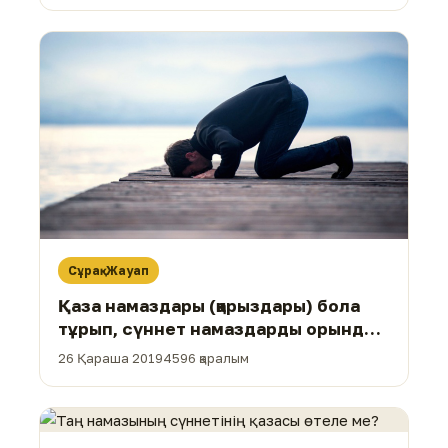
Сұрақ-Жауап
Қаза намаздары (қарыздары) бола
тұрып, сүннет намаздарды орындау
дұрыс па?
26 Қараша 2019
4596 қаралым