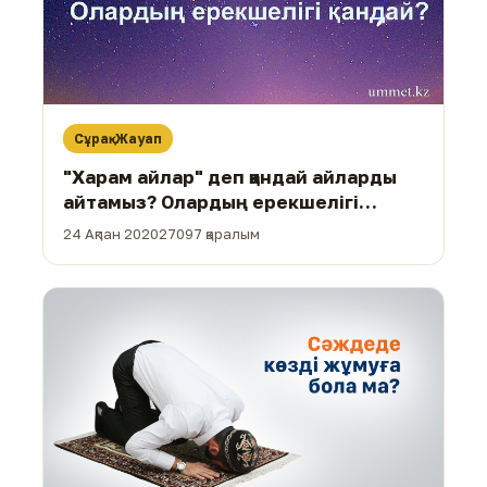
Сұрақ-Жауап
"Харам айлар" деп қандай айларды
айтамыз? Олардың ерекшелігі
қандай?
24 Ақпан 2020
27097 қаралым