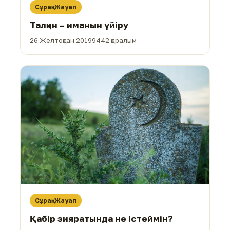
Сұрақ-Жауап
Талқин – иманын үйіру
26 Желтоқсан 2019
9442 қаралым
Сұрақ-Жауап
Қабір зияратында не істеймін?