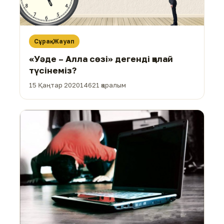
Сұрақ-Жауап
«Уәде – Алла сөзі» дегенді қалай
түсінеміз?
15 Қаңтар 2020
14621 қаралым