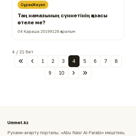
Сұрақ-Жауап
Таң намазының сүннетінің қазасы
өтеле ме?
04 Қараша 2019
9128 қаралым
4 / 21 бет
1
2
3
4
5
6
7
8
9
10
Ummet.kz
Рухани-ағарту порталы. «Abu Nasr Al-Farabi» мешітінің