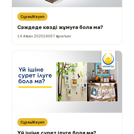
Сұрақ-Жауап
Сәждеде көзді жұмуға бола ма?
14 Ақпан 2020
19067 қаралым
Сұрақ-Жауап
Үй ішіне сурет ілуге бола ма?