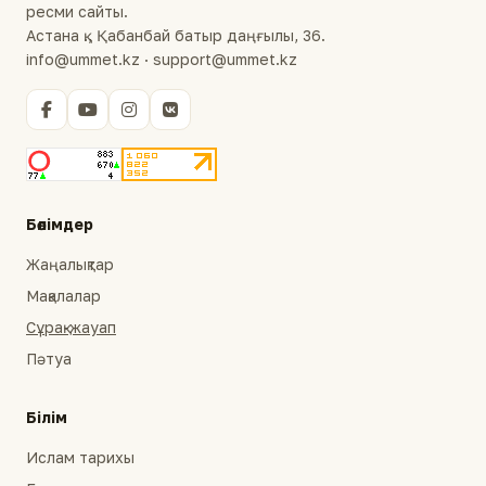
ресми сайты.
Астана қ., Қабанбай батыр даңғылы, 36.
info@ummet.kz · support@ummet.kz
Бөлімдер
Жаңалықтар
Мақалалар
Сұрақ-жауап
Пәтуа
Білім
Ислам тарихы