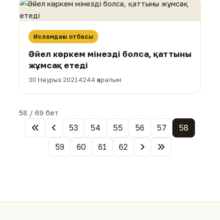
Исламдағы отбасы
Әйел көркем мінезді болса, қаттыны
жұмсақ етеді
30 Наурыз 2021
4244 қаралым
58 / 69 бет
53
54
55
56
57
58
59
60
61
62