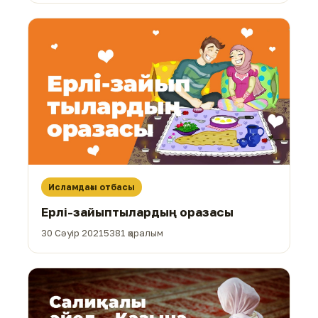
Исламдағы отбасы
Ерлі-зайыптылардың оразасы
30 Сәуір 2021
5381 қаралым