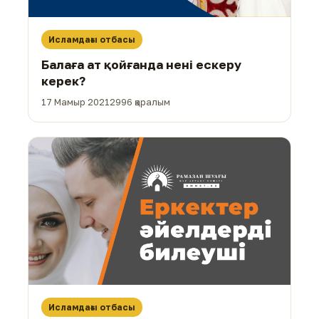
Исламдағы отбасы
Балаға ат қойғанда нені ескеру
керек?
17 Мамыр 2021
2996 қаралым
Исламдағы отбасы