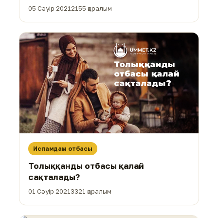
05 Сәуір 2021
2155 қаралым
Исламдағы отбасы
Толыққанды отбасы қалай
сақталады?
01 Сәуір 2021
3321 қаралым