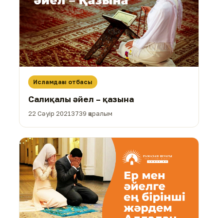
Исламдағы отбасы
Салиқалы әйел – қазына
22 Сәуір 2021
3739 қаралым