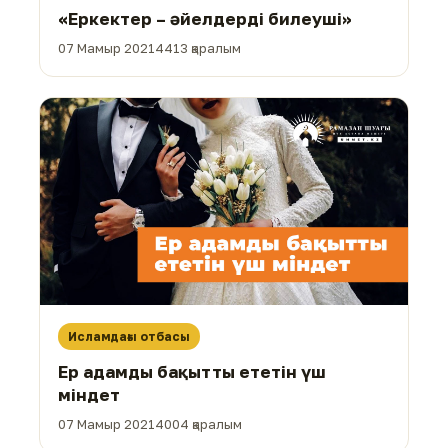
«Еркектер – әйелдерді билеуші»
07 Мамыр 2021
4413 қаралым
Исламдағы отбасы
Ер адамды бақытты ететін үш
міндет
07 Мамыр 2021
4004 қаралым