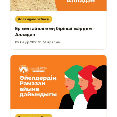
Исламдағы отбасы
Ер мен әйелге ең бірінші жәрдем –
Алладан
09 Сәуір 2021
3174 қаралым