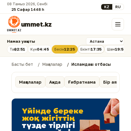
08 Тамыз 2026, Сенбі
Select your lan
KZ
RU
25 Сафар 1448 һ.
ummet.kz
Мәзір
Намаз уақыты
02:51
04:45
12:25
17:35
19:54
Таң
Күн
Бесін
Екінті
Шам
Басты бет
Мақалалар
Исламдағы отбасы
Мақалалар
Ақида
Ғибратнама
Бір аят тәпс