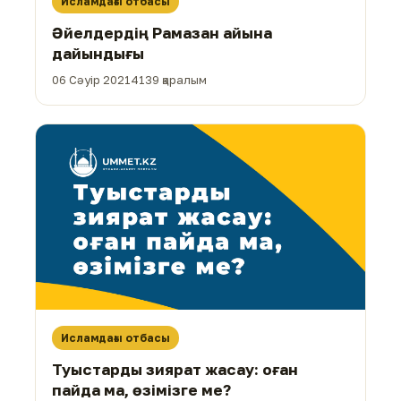
Исламдағы отбасы
Әйелдердің Рамазан айына
дайындығы
06 Сәуір 2021
4139 қаралым
Исламдағы отбасы
Туыстарды зиярат жасау: оған
пайда ма, өзімізге ме?