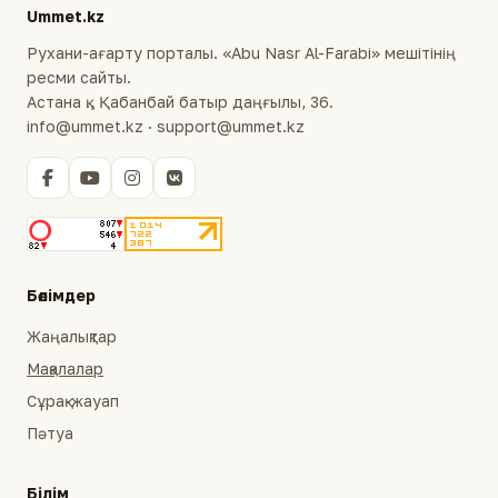
Ummet.kz
Рухани-ағарту порталы. «Abu Nasr Al-Farabi» мешітінің
ресми сайты.
Астана қ., Қабанбай батыр даңғылы, 36.
info@ummet.kz · support@ummet.kz
Бөлімдер
Жаңалықтар
Мақалалар
Сұрақ-жауап
Пәтуа
Білім