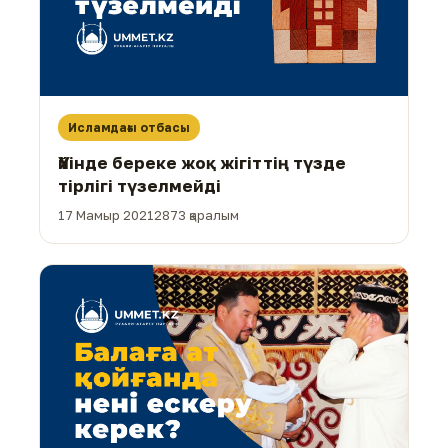
Исламдағы отбасы
Үйінде береке жоқ жігіттің түзде
тірлігі түзелмейді
17 Мамыр 2021
2873 қаралым