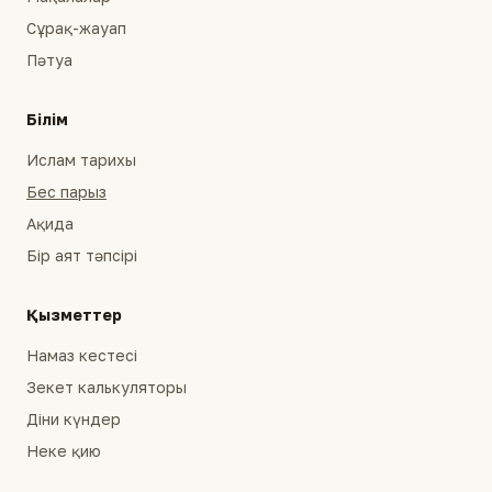
Сұрақ-жауап
Пәтуа
Білім
Ислам тарихы
Бес парыз
Ақида
Бір аят тәпсірі
Қызметтер
Намаз кестесі
Зекет калькуляторы
Діни күндер
Неке қию