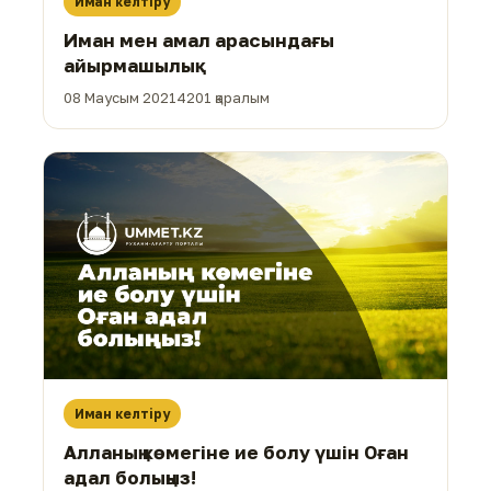
Иман келтіру
Иман мен амал арасындағы
айырмашылық
08 Маусым 2021
4201 қаралым
Иман келтіру
Алланың көмегіне ие болу үшін Оған
адал болыңыз!