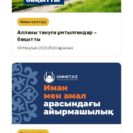
Иман келтіру
Алланы тануға ұмтылғандар –
бақытты
09 Маусым 2021
2541 қаралым