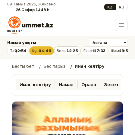
09 Тамыз 2026, Жексенбі
Select your lan
KZ
RU
26 Сафар 1448 һ.
ummet.kz
Мәзір
Намаз уақыты
02:54
04:46
12:25
17:33
19:53
Таң
Күн
Бесін
Екінті
Шам
Басты бет
Бес парыз
Иман келтіру
Иман келтіру
Намаз
Ораза
Зекет
Қаж