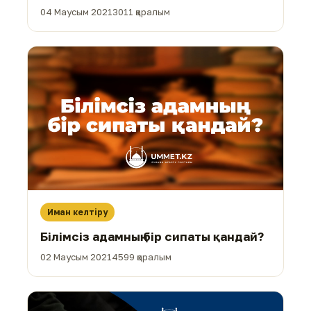
04 Маусым 2021
3011 қаралым
Иман келтіру
Білімсіз адамның бір сипаты қандай?
02 Маусым 2021
4599 қаралым