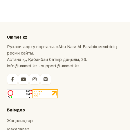
Ummet.kz
Рухани-ағарту порталы. «Abu Nasr Al-Farabi» мешітінің
ресми сайты.
Астана қ., Қабанбай батыр даңғылы, 36.
info@ummet.kz · support@ummet.kz
Бөлімдер
Жаңалықтар
Мақалалар