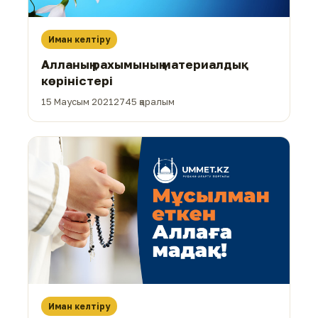
Иман келтіру
Алланың рахымының материалдық
көріністері
15 Маусым 2021
2745 қаралым
Иман келтіру