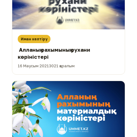
Иман келтіру
Алланың рахымының рухани
көріністері
16 Маусым 2021
3021 қаралым