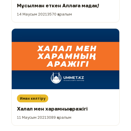
Мұсылман еткен Аллаға мадақ!
14 Маусым 2021
3570 қаралым
Иман келтіру
Халал мен харамның аражігі
11 Маусым 2021
3089 қаралым