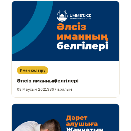
Иман келтіру
Әлсіз иманның белгілері
09 Маусым 2021
3867 қаралым