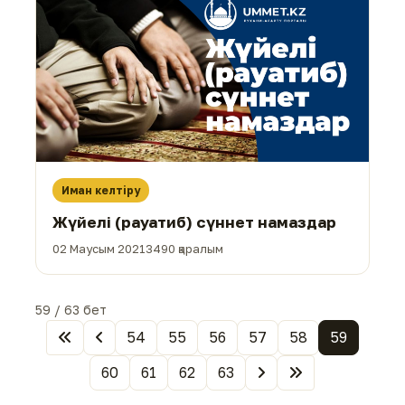
Иман келтіру
Жүйелі (рауатиб) сүннет намаздар
02 Маусым 2021
3490 қаралым
59 / 63 бет
54
55
56
57
58
59
60
61
62
63