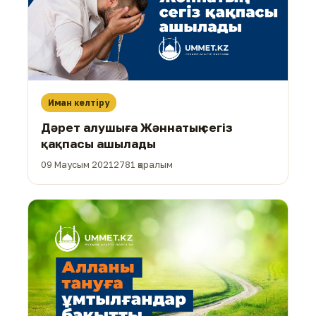
Иман келтіру
Дәрет алушыға Жәннатың сегіз
қақпасы ашылады
09 Маусым 2021
2781 қаралым