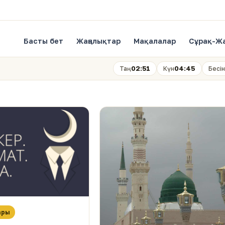
Басты бет
Жаңалықтар
Мақалалар
Сұрақ-Ж
02:51
04:45
Таң
Күн
Бесін
ары