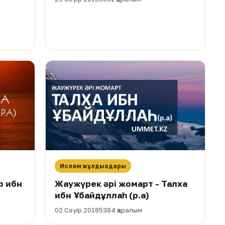
Ислам жұлдыздары
р ибн
Жаужүрек әрі жомарт - Талха
ибн Ұбайдұллаһ (р.а)
02 Сәуір 2018
5384 қаралым