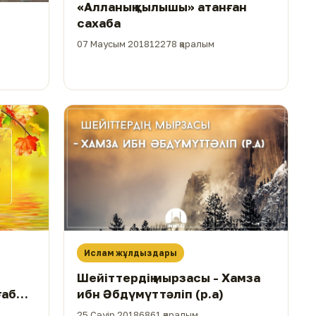
«Алланың қылышы» атанған
сахаба
07 Маусым 2018
12278 қаралым
Ислам жұлдыздары
Шейіттердің мырзасы - Хамза
ғаб
ибн Әбдүмүттәліп (р.а)
25 Сәуір 2018
6861 қаралым