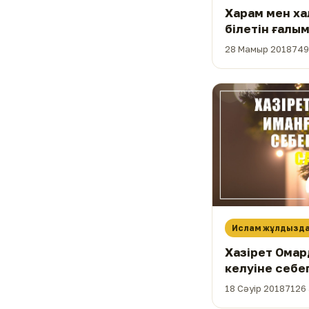
Харам мен ха
білетін ғалым
ибн Жәбәл (р.
28 Мамыр 2018
749
Ислам жұлдызд
Хазірет Омар
келуіне себе
18 Сәуір 2018
7126 