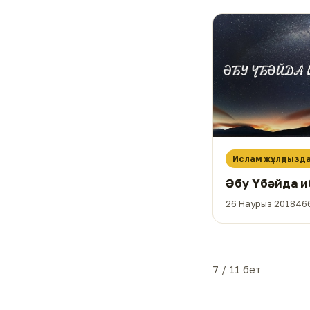
Ислам жұлдызд
Әбу Үбәйда и
26 Наурыз 2018
46
7 / 11 бет