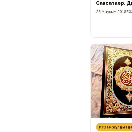
Саясаткер. Д
23 Маусым 2018
50
Ислам жұлдызд