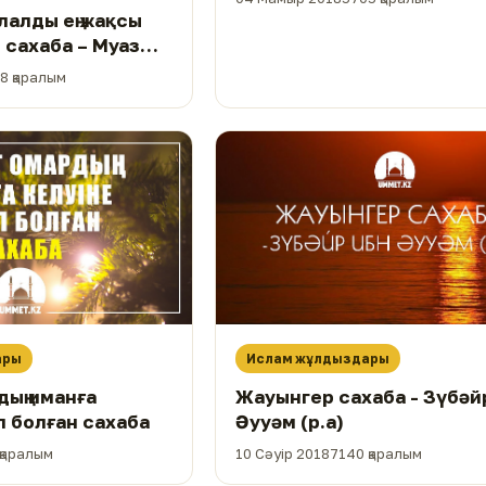
лалды ең жақсы
 сахаба – Муаз
а)
8 қаралым
ары
Ислам жұлдыздары
дың иманға
Жауынгер сахаба - Зүбәй
п болған сахаба
Әууәм (р.а)
қаралым
10 Сәуір 2018
7140 қаралым