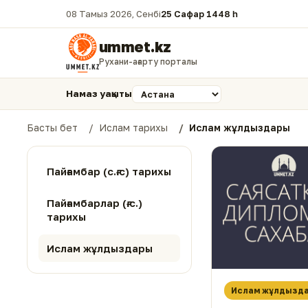
08 Тамыз 2026, Сенбі
25 Сафар 1448 һ.
ummet.kz
Рухани-ағарту порталы
Намаз уақыты
Басты бет
Ислам тарихы
Ислам жұлдыздары
Пайғамбар (с.ғ.с) тарихы
Пайғамбарлар (ғ.с.)
тарихы
Ислам жұлдыздары
Ислам жұлдызд