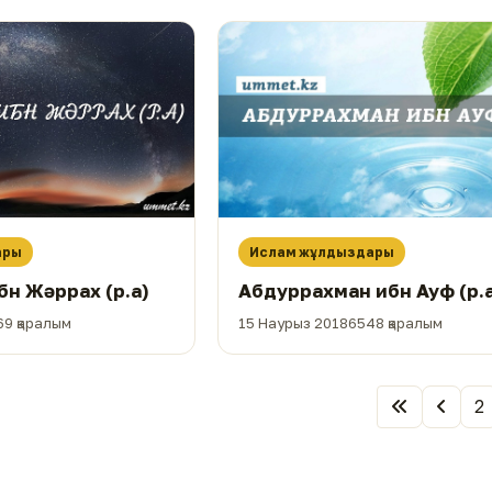
ары
Ислам жұлдыздары
бн Жәррах (р.а)
Абдуррахман ибн Ауф (р.а
69 қаралым
15 Наурыз 2018
6548 қаралым
2