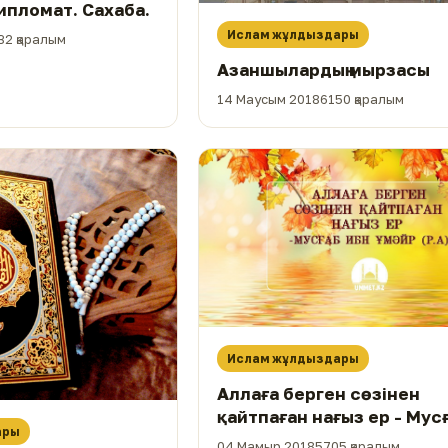
ипломат. Сахаба.
Ислам жұлдыздары
32 қаралым
Азаншылардың мырзасы
14 Маусым 2018
6150 қаралым
Ислам жұлдыздары
Аллаға берген сөзінен
қайтпаған нағыз ер - Мус
ары
ибн Ұмәйр (р.а)
04 Мамыр 2018
5705 қаралым