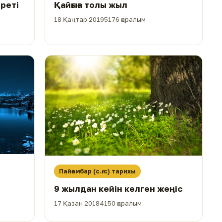
Қайғыға толы жыл
18 Қаңтар 2019
5176 қаралым
Пайғамбар (с.ғ.с) тарихы
9 жылдан кейін келген жеңіс
17 Қазан 2018
4150 қаралым