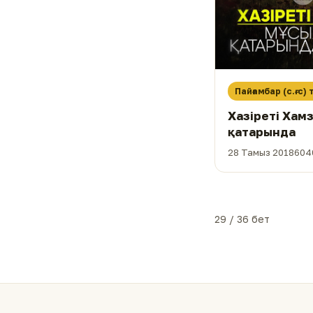
Пайғамбар (с.ғ.с)
Хазіреті Хам
қатарында
28 Тамыз 2018
604
29 / 36 бет