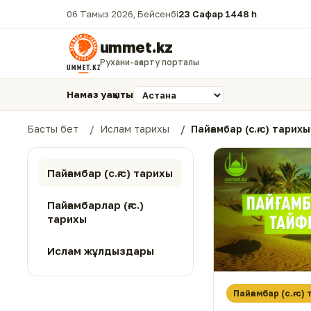
06 Тамыз 2026, Бейсенбі
23 Сафар 1448 һ.
ummet.kz
Рухани-ағарту порталы
Намаз уақыты
Басты бет
Ислам тарихы
Пайғамбар (с.ғ.с) тарихы
Пайғамбар (с.ғ.с) тарихы
Пайғамбарлар (ғ.с.)
тарихы
Ислам жұлдыздары
Пайғамбар (с.ғ.с)