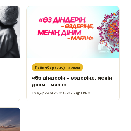
Пайғамбар (с.ғ.с) тарихы
«Өз діндерің – өздеріңе, менің
дінім – маған»
13 Қыркүйек 2018
6075 қаралым