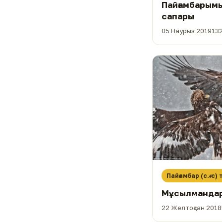
Пайғамбарым
сапары
05 Наурыз 2019
13
Пайғамбар (с.ғ.с)
Мұсылмандарғ
22 Желтоқсан 2018