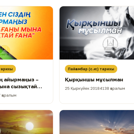
 тарихы
Пайғамбар (с.ғ.с) тарихы
ің айырмаңыз –
Қырқыншы мұсылман
мына сызықтай
25 Қыркүйек 2018
4138 қаралым
 қаралым