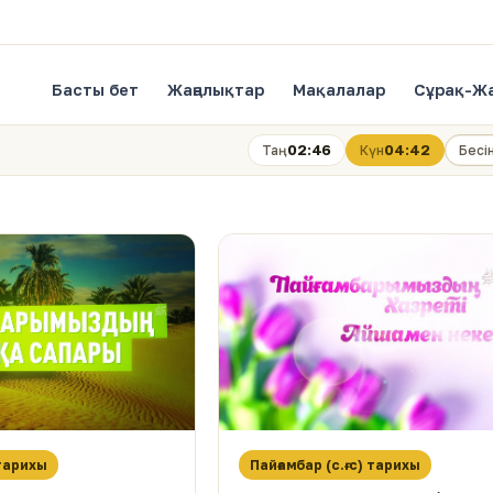
Басты бет
Жаңалықтар
Мақалалар
Сұрақ-Ж
02:46
04:42
Таң
Күн
Бесі
 тарихы
Пайғамбар (с.ғ.с) тарихы