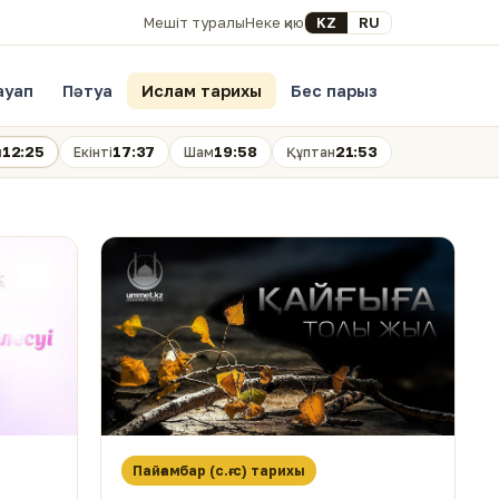
Select your language
KZ
RU
Мешіт туралы
Неке қию
ауап
Пәтуа
Ислам тарихы
Бес парыз
12:25
17:37
19:58
21:53
н
Екінті
Шам
Құптан
Пайғамбар (с.ғ.с) тарихы