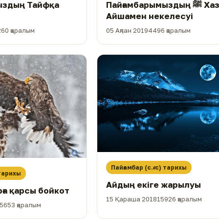
ыздың Тайфқа
Пайғамбарымыздың ﷺ Хазреті
Айшамен некелесуі
260 қаралым
05 Ақпан 2019
4496 қаралым
Пайғамбар (с.ғ.с) тарихы
 тарихы
Айдың екіге жарылуы
а қарсы бойкот
15 Қараша 2018
15926 қаралым
5653 қаралым