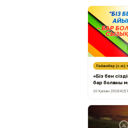
Пайғамбар (с.ғ.с)
«Біз бен сізд
бар болғаны 
ғана»
10 Қазан 2018
4157