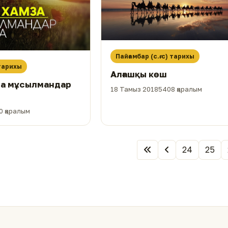
Пайғамбар (с.ғ.с) тарихы
 тарихы
Алғашқы көш
за мұсылмандар
18 Тамыз 2018
5408 қаралым
0 қаралым
24
25