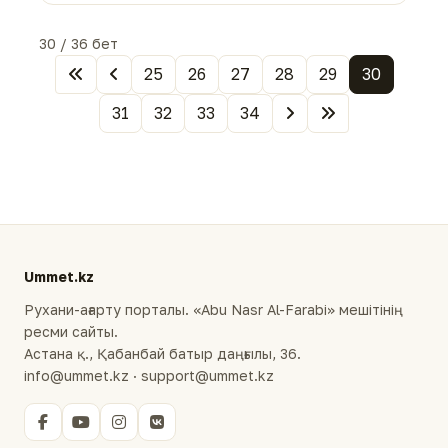
30 / 36 бет
25
26
27
28
29
30
31
32
33
34
Ummet.kz
Рухани-ағарту порталы. «Abu Nasr Al-Farabi» мешітінің
ресми сайты.
Астана қ., Қабанбай батыр даңғылы, 36.
info@ummet.kz · support@ummet.kz