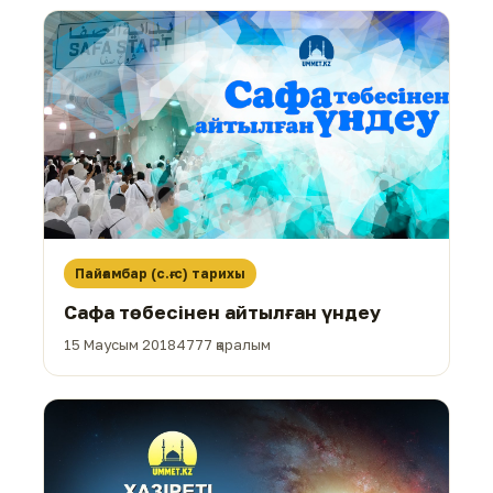
Пайғамбар (с.ғ.с) тарихы
Сафа төбесінен айтылған үндеу
15 Маусым 2018
4777 қаралым