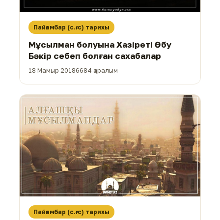
Пайғамбар (с.ғ.с) тарихы
Мұсылман болуына Хазіреті Әбу
Бәкір себеп болған сахабалар
18 Мамыр 2018
6684 қаралым
Пайғамбар (с.ғ.с) тарихы