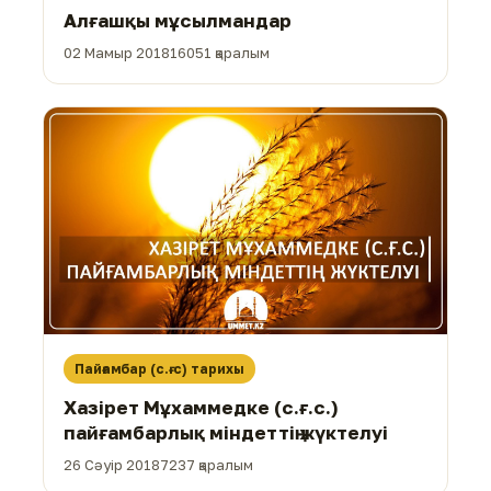
Алғашқы мұсылмандар
02 Мамыр 2018
16051 қаралым
Пайғамбар (с.ғ.с) тарихы
Хазірет Мұхаммедке (с.ғ.с.)
пайғамбарлық міндеттің жүктелуі
26 Сәуір 2018
7237 қаралым