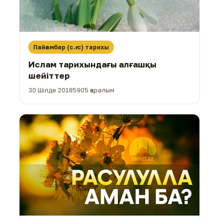
Пайғамбар (с.ғ.с) тарихы
Ислам тарихындағы алғашқы
шейіттер
30 Шілде 2018
5905 қаралым