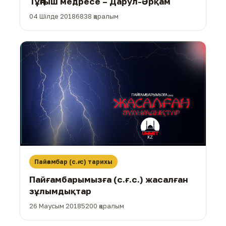
Тұңғыш медресе – Дарул-Әрқам
04 Шілде 2018
6838 қаралым
Пайғамбар (с.ғ.с) тарихы
Пайғамбарымызға (с.ғ.с.) жасалған
зұлымдықтар
26 Маусым 2018
5200 қаралым