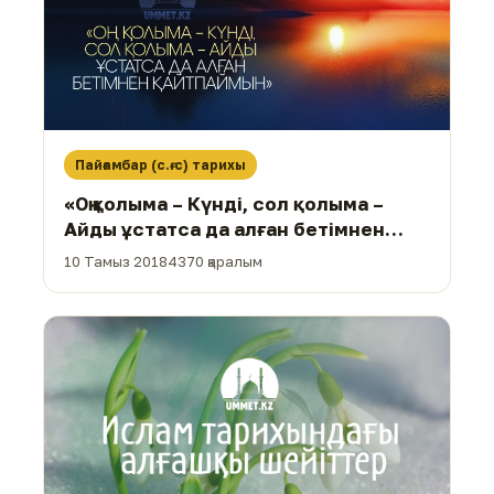
Пайғамбар (с.ғ.с) тарихы
«Оң қолыма – Күнді, сол қолыма –
Айды ұстатса да алған бетімнен
қайтпаймын»
10 Тамыз 2018
4370 қаралым