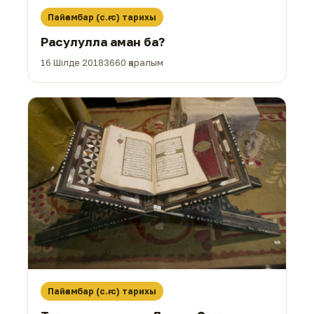
Пайғамбар (с.ғ.с) тарихы
Расулулла аман ба?
16 Шілде 2018
3660 қаралым
Пайғамбар (с.ғ.с) тарихы