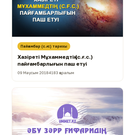
Пайғамбар (с.ғ.с) тарихы
Хазіреті Мұхаммедтің (с.ғ.с.)
пайғамбарлығын паш етуі
09 Маусым 2018
4183 қаралым