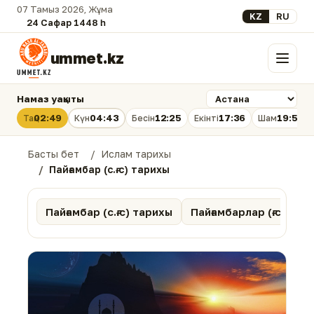
07 Тамыз 2026, Жұма
Select your lan
KZ
RU
24 Сафар 1448 һ.
ummet.kz
Мәзір
Намаз уақыты
02:49
04:43
12:25
17:36
19:56
Таң
Күн
Бесін
Екінті
Шам
Басты бет
Ислам тарихы
Пайғамбар (с.ғ.с) тарихы
Пайғамбар (с.ғ.с) тарихы
Пайғамбарлар (ғ.с.) та