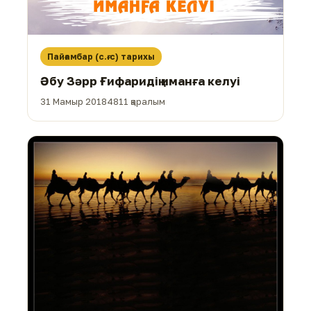
Пайғамбар (с.ғ.с) тарихы
Әбу Зәрр Ғифаридің иманға келуі
31 Мамыр 2018
4811 қаралым