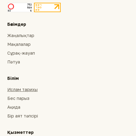
Бөлімдер
Жаңалықтар
Мақалалар
Сұрақ-жауап
Пәтуа
Білім
Ислам тарихы
Бес парыз
Ақида
Бір аят тәпсірі
Қызметтер