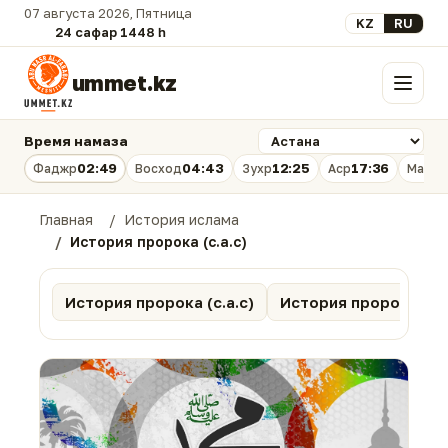
07 августа 2026, Пятница
Выберите язык
KZ
RU
24 сафар 1448 һ.
ummet.kz
Меню
Время намаза
02:49
04:43
12:25
17:36
Фаджр
Восход
Зухр
Аср
Магри
Главная
История ислама
История пророка (с.а.с)
История пророка (с.а.с)
История пророков (а