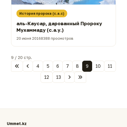
История пророка (с.а.с)
аль-Каусар, дарованный Пророку
Мухаммаду (с.а.у.)
20 июня 2016
8388 просмотров
9 / 20 стр.
4
5
6
7
8
9
10
11
12
13
Ummet.kz