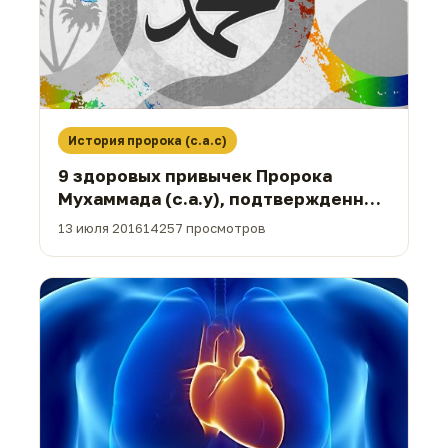
История пророка (с.а.с)
9 здоровых привычек Пророка
Мухаммада (с.а.у), подтвержденных
наукой
13 июля 2016
14257 просмотров