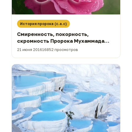
История пророка (с.а.с)
Смиренность, покорность,
скромность Пророка Мухаммада
(с.а.у)
21 июня 2016
16852 просмотров