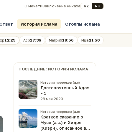
Выберите язык
KZ
RU
О мечети
Заключение никаха
Ответ
История ислама
Столпы ислама
12:25
17:36
19:56
21:50
хр
Аср
Магриб
Иша
ПОСЛЕДНИЕ: ИСТОРИЯ ИСЛАМА
История пророков (а.с)
Достопочтенный Адам
– 1
28 мая 2020
История пророков (а.с)
Краткое сказание о
Мусе (а.с.) и Хидре
(Хизри), описанное в