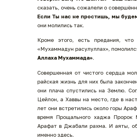
сказать, очень сожалели о совершённ
Если Ты нас не простишь, мы будем
они молились так.
Кроме этого, есть предания, что
«Мухаммадун расулуллах», помолилс
Аллаха Мухаммада»
.
Совершенная от чистого сердца мол
райская жизнь для них была законче
они плача спустились на Землю. Сог
Цейлон, а Хаввы на место, где в на
лет они встретились около горы Ара
время Прощального хаджа Пророк М
Арафат в Джабали рахма. И аяты, о
именно здесь.