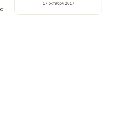
императора Руми
17 октября 2017
с