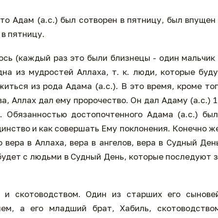
то Адам (а.с.) был сотворен в пятницу, был впущен
 в пятницу.
лось (каждый раз это были близнецы - один мальчик
дна из мудростей Аллаха, т. к. люди, которые буд
ться из рода Адама (а.с.). В это время, кроме то
а, Аллах дал ему пророчество. Он дал Адаму (а.с.) 
. Обязанностью достопочтенного Адама (а.с.) бы
динство и как совершать Ему поклонения. Конечно ж
 вера в Аллаха, вера в ангелов, вера в Судный Ден
о будет с людьми в Судный День, которые последуют 
м и скотоводством. Один из старших его сынове
ем, а его младший брат, Хабиль, скотоводством