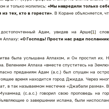
ом и только молились:
«Мы навредили только себе
 из тех, кто в горести»
. В Коране объясняется, ч
 достопочтенный Адам, увидев на Арше
[1]
слов
я Аллаху:
«О Господь! Прости нас ради посланни
итва была услышана Аллахом, и Он простил их. 
на. Велением Аллаха «вместе спуститесь на Землю
ласно преданиям Адам (а.с.) был спущен на остр
стоящее время находится город Джидда. Через мно
фат, в так называемом местечке «Джабали рахма». 
ухаммад (с.а.с.) говорил свою проповедь на го
бъявляющие о завершении ислама, были ниспосла