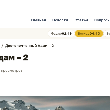
Главная
Новости
Статьи
Вопрос-
02:49
04:43
Фаджр
Восход
Зу
Достопочтенный Адам – 2
ам – 2
2 просмотров