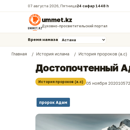
07 августа 2026, Пятница
24 сафар 1448 һ.
ummet.kz
Духовно-просветительский портал
Время намаза
Главная
История ислама
История пророков (а.с)
Достопочтенный Ад
История пророков (а.с)
05 ноября 2020
1057
пророк Адам