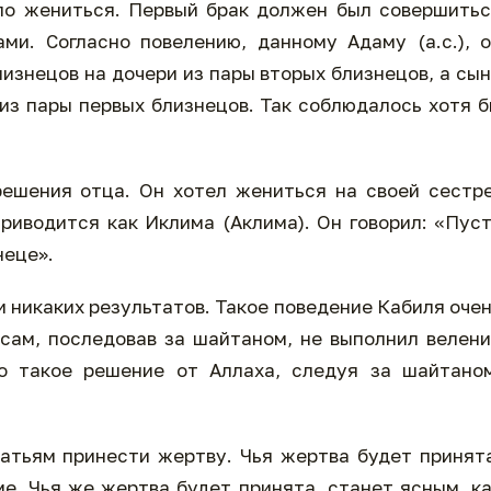
ло жениться. Первый брак должен был совершить
и. Согласно повелению, данному Адаму (а.с.), 
изнецов на дочери из пары вторых близнецов, а сы
 из пары первых близнецов. Так соблюдалось хотя 
ешения отца. Он хотел жениться на своей сестр
приводится как Иклима (Аклима). Он говорил: «Пус
неце».
ли никаких результатов. Такое поведение Кабиля оче
он сам, последовав за шайтаном, не выполнил велен
то такое решение от Аллаха, следуя за шайтано
ратьям принести жертву. Чья жертва будет принят
е. Чья же жертва будет принята, станет ясным, к