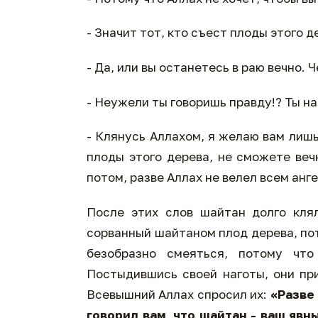
- Значит тот, кто съест плоды этого 
- Да, или вы останетесь в раю вечно. 
- Неужели ты говоришь правду!? Ты н
- Клянусь Аллахом, я желаю вам лишь 
плоды этого дерева, не сможете веч
потом, разве Аллах не велел всем анг
После этих слов шайтан долго кля
сорванный шайтаном плод дерева, пото
безобразно смеяться, потому чт
Постыдившись своей наготы, они пр
Всевышний Аллах спросил их:
«Разве 
говорил вам, что шайтан - ваш явн