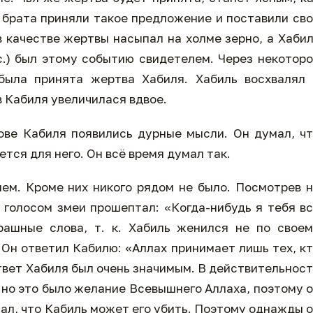
а брата приняли такое предложение и поставили св
в качестве жертвы насыпал на холме зерно, а Хаби
.с.) был этому событию свидетелем. Через некотор
была принята жертва Хабиля. Хабиль восхвалял 
в Кабиля увеличилася вдвое.
лове Кабиля появились дурные мысли. Он думал, ч
ется для него. Он всё время думал так.
ем. Кроме них никого рядом не было. Посмотрев 
 голосом змеи прошептал: «Когда-нибудь я тебя в
рашные слова, т. к. Хабиль женился не по свое
 Он ответил Кабилю: «Аллах принимает лишь тех, к
твет Хабиля был очень значимым. В действительнос
 но это было желание Всевышнего Аллаха, поэтому 
мал, что Кабиль может его убить. Поэтому однажды 