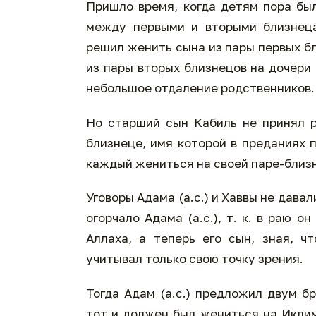
Пришло время, когда детям пора бы
между первыми и вторыми близнецам
решил женить сына из пары первых бл
из пары вторых близнецов на дочери
небольшое отдаление родственников.
Но старший сын Кабиль не принял р
близнеце, имя которой в преданиях 
каждый жениться на своей паре-близ
Уговоры Адама (а.с.) и Хаввы не дава
огорчало Адама (а.с.), т. к. в раю 
Аллаха, а теперь его сын, зная, ч
учитывал только свою точку зрения.
Тогда Адам (а.с.) предложил двум б
тот и должен был жениться на Иклим