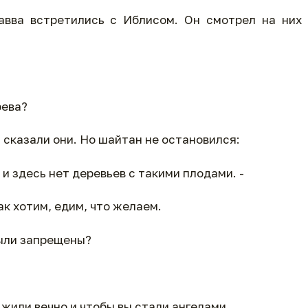
вва встретились с Иблисом. Он смотрел на них 
рева?
- сказали они. Но шайтан не остановился:
 и здесь нет деревьев с такими плодами. -
ак хотим, едим, что желаем.
были запрещены?
 жили вечно и чтобы вы стали ангелами.