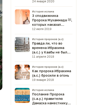
Коране
24 января 2020
История ислама
3 сподвижника
Пророка Мухаммада ﷺ,
которых наказал
Всевышний
12 июля 2019
История пророков (а.с)
Правда ли, что во
времена Ибрахима
(а.с.) у Каабы не было
даже крыши?
11 апреля 2018
История пророков (а.с)
Как пророка Ибрахима
(а.с.) бросили в огонь
19 января 2018
История ислама
Послание Пророка
(с.а.у.) правителю
Дамаска наместнику