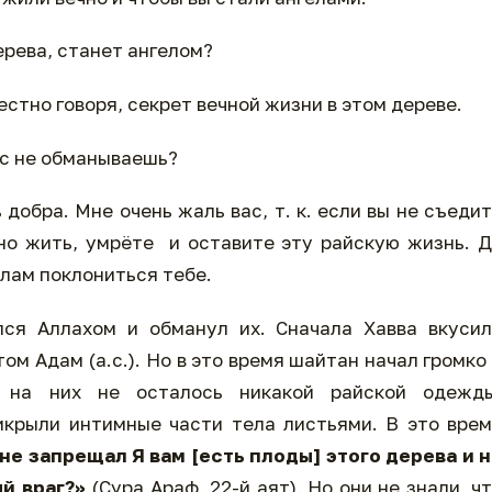
дерева, станет ангелом?
Честно говоря, секрет вечной жизни в этом дереве.
ас не обманываешь?
добра. Мне очень жаль вас, т. к. если вы не съеди
но жить, умрёте и оставите эту райскую жизнь. 
елам поклониться тебе.
лся Аллахом и обманул их. Сначала Хавва вкуси
м Адам (а.с.). Но в это время шайтан начал громко
о на них не осталось никакой райской одежды
икрыли интимные части тела листьями. В это вре
не запрещал Я вам [есть плоды] этого дерева и 
ый враг?»
(Сура Араф, 22-й аят). Но они не знали, ч