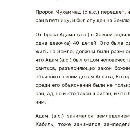
Пророк Мухаммад (с.а.с.) передает, ч
рай в пятницу, и был спущен на Землю
От брака Адама (а.с.) с Хаввой роди
одна девочка) 40 детей. Это была о
жить на Земле, должны были размножи
что Адам (а.с.) был отцом человечеств
свитков, разъясняющих закон божий
объяснить своим детям Аллаха, Его е
среди его объяснений были не только
рай, ад, но и кто такой шайтан, и чт
ним.
Адам (а.с.) занимался земледелие
Кабиль, тоже занимался земледели