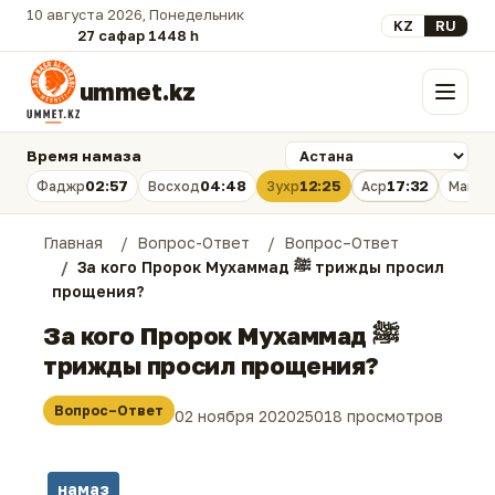
10 августа 2026, Понедельник
Выберите язык
KZ
RU
27 сафар 1448 һ.
ummet.kz
Меню
Время намаза
02:57
04:48
12:25
17:32
Фаджр
Восход
Зухр
Аср
Магри
Главная
Вопрос-Ответ
Вопрос–Ответ
За кого Пророк Мухаммад ﷺ трижды просил
прощения?
За кого Пророк Мухаммад ﷺ
трижды просил прощения?
Вопрос–Ответ
02 ноября 2020
25018 просмотров
намаз