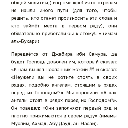
общей молитвы,) и кроме жребия по стрелам
не нашли иного пути (для того, чтобы
решить, кто станет произносить эти слова и
кто займёт места в первом ряду), они
обязательно прибегали бы к этому!...» (имам
аль-Бухари).
Передаётся от Джабира ибн Самура, да
будет Господь доволен им, который сказал:
«К нам вышел Посланник Божий ﷺ и сказал:
«
Неужели вы не хотите стоять в своих
рядах, подобно ангелам, стоящим в рядах
перед их Господом!?
»
. Мы спросили: «А как
ангелы стоят в рядах перед их Господом?
»
.
Он поведал: «Они заполняют первый ряд и
плотно прижимаются в своем ряду» (имамы
Муслим, Ахмад, Абу Дауд, ан-Насаи).