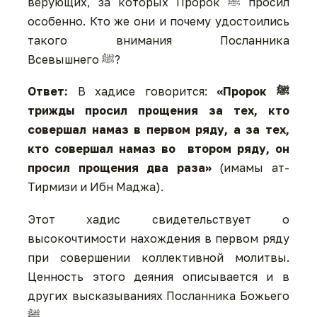
верующих, за которых Пророк ﷺ просил
особенно. Кто же они и почему удостоились
такого внимания Посланника
Всевышнего ﷺ?
Ответ:
В хадисе говорится:
«Пророк ﷺ
трижды просил прощения за тех, кто
совершал намаз в первом ряду, а за тех,
кто совершал намаз во втором ряду, он
просил прощения два раза»
(имамы ат-
Тирмизи и Ибн Маджа).
Этот хадис свидетельствует о
высокочтимости нахождения в первом ряду
при совершении коллективной молитвы.
Ценность этого деяния описывается и в
других высказываниях Посланника Божьего
ﷺ.