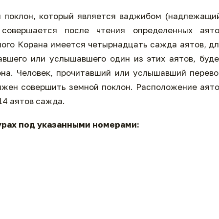
 поклон, который является ваджибом (надлежащи
 совершается после чтения определенных аято
ого Корана имеется четырнадцать сажда аятов, д
авшего или услышавшего один из этих аятов, буд
на. Человек, прочитавший или услышавший перев
лжен совершить земной поклон. Расположение аят
14 аятов сажда.
урах под указанными номерами: