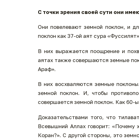
С точки зрения своей сути они име
Они повелевают земной поклон, и д
поклон как 37-ой аят сура «Фуссилят»
В них выражается поощрение и похв
аятах также совершаются земные покл
Араф».
В них восхваляются земные поклоны
земной поклон. И, чтобы противоп
совершается земной поклон. Как 60-ы
Доказательствами того, что тилав
Всевышний Аллах говорит: «Почему ж
Коран?». С другой стороны, это земн