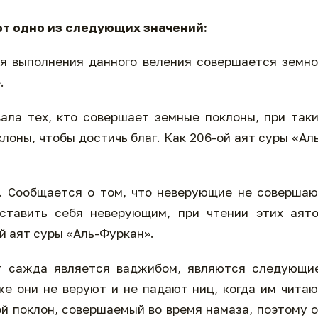
ют одно из следующих значений:
ля выполнения данного веления совершается земн
.
ала тех, кто совершает земные поклоны, при так
оны, чтобы достичь благ. Как 206-ой аят суры «Ал
. Сообщается о том, что неверующие не соверша
оставить себя неверующим, при чтении этих аят
й аят суры «Аль-Фуркан».
ат сажда является ваджибом, являются следующи
е они не веруют и не падают ниц, когда им чита
ой поклон, совершаемый во время намаза, поэтому 