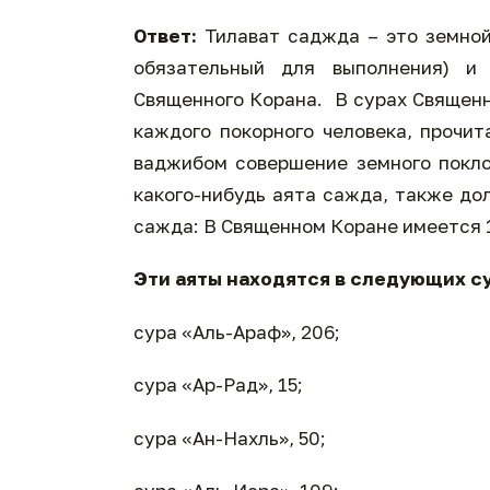
Ответ:
Тилават саджда – это земной
обязательный для выполнения) и
Священного Корана. В сурах Священн
каждого покорного человека, прочит
ваджибом совершение земного покло
какого-нибудь аята сажда, также до
сажда: В Священном Коране имеется 
Эти аяты находятся в следующих с
сура «Аль-Араф», 206;
сура «Ар-Рад», 15;
сура «Ан-Нахль», 50;