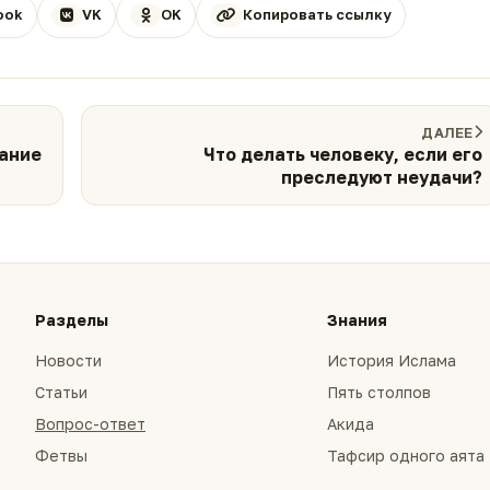
ook
VK
OK
Копировать ссылку
ДАЛЕЕ
кание
Что делать человеку, если его
преследуют неудачи?
Разделы
Знания
Новости
История Ислама
Статьи
Пять столпов
Вопрос-ответ
Акида
Фетвы
Тафсир одного аята