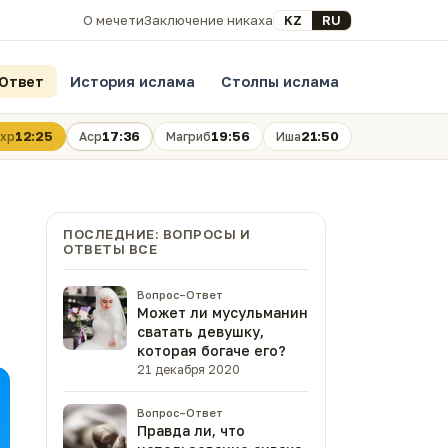
Выберите язык
KZ
RU
О мечети
Заключение никаха
Ответ
История ислама
Столпы ислама
12:25
17:36
19:56
21:50
хр
Аср
Магриб
Иша
ПОСЛЕДНИЕ: ВОПРОСЫ И
ОТВЕТЫ ВСЕ
Вопрос–Ответ
Может ли мусульманин
сватать девушку,
которая богаче его?
21 декабря 2020
Вопрос–Ответ
Правда ли, что