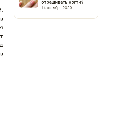
отращивать ногти?
14 октября 2020
й,
в
ля
ет
од
ов