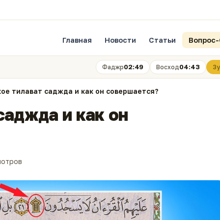
Главная
Новости
Статьи
Вопрос-
02:49
04:43
Фаджр
Восход
Зу
кое тилават саджда и как он совершается?
саджда и как он
мотров