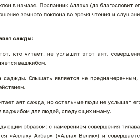
клон в намазе. Посланник Аллаха (да благословит е
ершение земного поклона во время чтения и слушан
ават сажды:
тот, кто читает, не услышит этот аят, совершен
вляется ваджибом.
а саджды. Слышать является не преднамеренным,
ействием.
итает аят сажда, но остальные люди не услышат ег
я ваджибом для людей, следующих имаму.
едующим образом: с намерением совершения тилав
ся «Аллаху Акбар» («Аллах Велик») и совершает