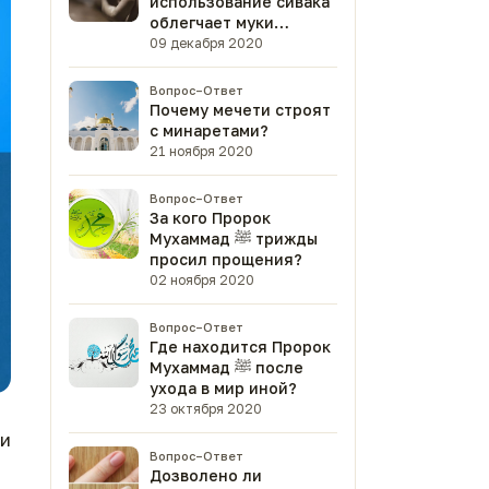
использование сивака
облегчает муки
смертной агонии?
09 декабря 2020
Вопрос–Ответ
Почему мечети строят
с минаретами?
21 ноября 2020
Вопрос–Ответ
За кого Пророк
Мухаммад ﷺ трижды
просил прощения?
02 ноября 2020
Вопрос–Ответ
Где находится Пророк
Мухаммад ﷺ после
ухода в мир иной?
23 октября 2020
и
Вопрос–Ответ
Дозволено ли