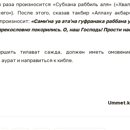
и раза произносится «Субхана раббиль аля» («Хва
го»). После этого, сказав такбир «Аллаху акбар
 произносит:
«Сами'на уа ата'на гуфранака раббана 
рекословно покорились. О, наш Господь! Прости на
ершить тилават сажда, должен иметь омовение
 аурат и направиться к кибле.
Ummet.k