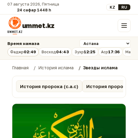
07 августа 2026, Пятница
Выберите язык
KZ
RU
24 сафар 1448 һ.
ummet.kz
Меню
Время намаза
02:49
04:43
12:25
17:36
Фаджр
Восход
Зухр
Аср
Магри
Главная
История ислама
Звезды ислама
История пророка (с.а.с)
История пророков (а