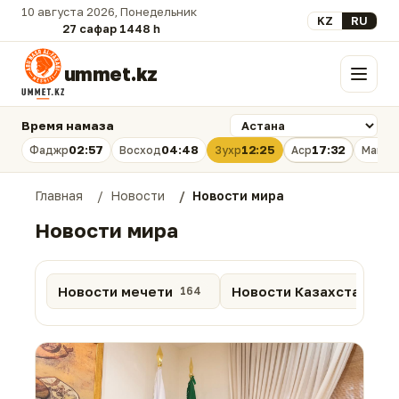
10 августа 2026, Понедельник
Выберите язык
KZ
RU
27 сафар 1448 һ.
ummet.kz
Меню
Время намаза
02:57
04:48
12:25
17:32
Фаджр
Восход
Зухр
Аср
Магри
Главная
Новости
Новости мира
Новости мира
Новости мечети
Новости Казахстана
164
88