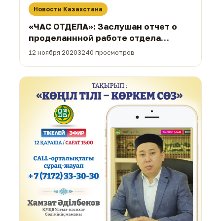
Новости Казахстана
«ЧАС ОТДЕЛА»: Заслушан отчет о
проделаннной работе отдела
проповеди (ФОТО)
12 ноября 2020
3240 просмотров