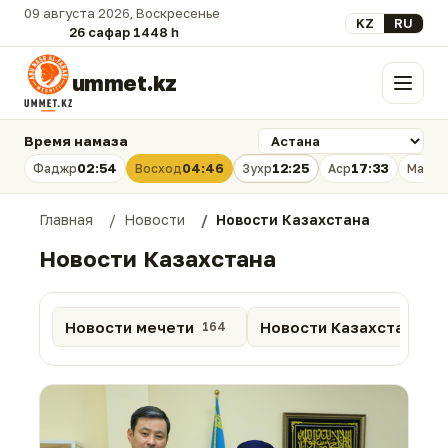
09 августа 2026, Воскресенье
Выберите язык
KZ
RU
26 сафар 1448 һ.
ummet.kz
Меню
Время намаза
02:54
04:46
12:25
17:33
Фаджр
Восход
Зухр
Аср
Магри
Главная
Новости
Новости Казахстана
Новости Казахстана
Новости мечети
Новости Казахстана
164
88