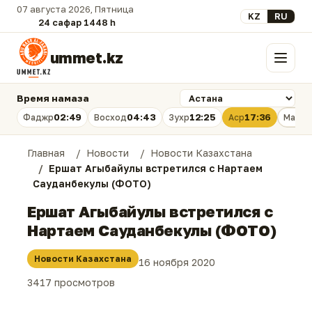
07 августа 2026, Пятница
Выберите язык
KZ
RU
24 сафар 1448 һ.
ummet.kz
Меню
Время намаза
02:49
04:43
12:25
17:36
Фаджр
Восход
Зухр
Аср
Магри
Главная
Новости
Новости Казахстана
Ершат Агыбайулы встретился с Нартаем
Сауданбекулы (ФОТО)
Ершат Агыбайулы встретился с
Нартаем Сауданбекулы (ФОТО)
Новости Казахстана
16 ноября 2020
3417 просмотров