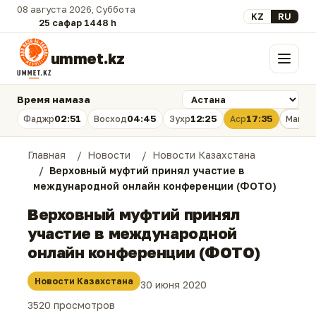
08 августа 2026, Суббота
Выберите язык
KZ
RU
25 сафар 1448 һ.
ummet.kz
Меню
Время намаза
02:51
04:45
12:25
17:35
Фаджр
Восход
Зухр
Аср
Магри
Главная
Новости
Новости Казахстана
Верховный муфтий принял участие в
международной онлайн конференции (ФОТО)
Верховный муфтий принял
участие в международной
онлайн конференции (ФОТО)
Новости Казахстана
30 июня 2020
3520 просмотров