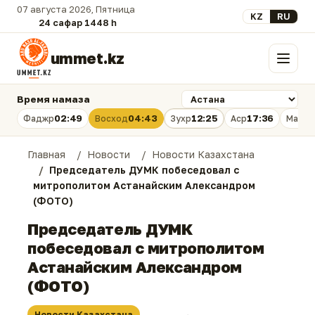
07 августа 2026, Пятница
Выберите язык
KZ
RU
24 сафар 1448 һ.
ummet.kz
Меню
Время намаза
02:49
04:43
12:25
17:36
Фаджр
Восход
Зухр
Аср
Магри
Главная
Новости
Новости Казахстана
Председатель ДУМК побеседовал с
митрополитом Астанайским Александром
(ФОТО)
Председатель ДУМК
побеседовал с митрополитом
Астанайским Александром
(ФОТО)
Новости Казахстана