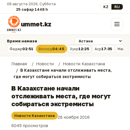
08 августа 2026, Суббота
Выберите язык
KZ
RU
25 сафар 1448 һ.
ummet.kz
Меню
Время намаза
02:51
04:45
12:25
17:35
Фаджр
Восход
Зухр
Аср
Магри
Главная
Новости
Новости Казахстана
В Казахстане начали отслеживать места,
где могут собираться экстремисты
В Казахстане начали
отслеживать места, где могут
собираться экстремисты
Новости Казахстана
28 ноября 2016
6045 просмотров