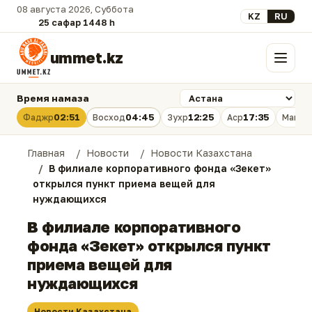
08 августа 2026, Суббота
Выберите язык
KZ
RU
25 сафар 1448 һ.
ummet.kz
Меню
Время намаза
02:51
04:45
12:25
17:35
Фаджр
Восход
Зухр
Аср
Магри
Главная
Новости
Новости Казахстана
В филиале корпоративного фонда «Зекет»
открылся пункт приема вещей для
нуждающихся
В филиале корпоративного
фонда «Зекет» открылся пункт
приема вещей для
нуждающихся
Новости Казахстана