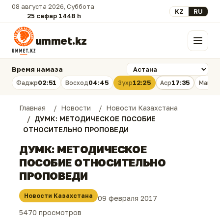
08 августа 2026, Суббота
Выберите язык
KZ
RU
25 сафар 1448 һ.
ummet.kz
Меню
Время намаза
02:51
04:45
12:25
17:35
Фаджр
Восход
Зухр
Аср
Магри
Главная
Новости
Новости Казахстана
ДУМК: МЕТОДИЧЕСКОЕ ПОСОБИЕ
ОТНОСИТЕЛЬНО ПРОПОВЕДИ
ДУМК: МЕТОДИЧЕСКОЕ
ПОСОБИЕ ОТНОСИТЕЛЬНО
ПРОПОВЕДИ
Новости Казахстана
09 февраля 2017
5470 просмотров