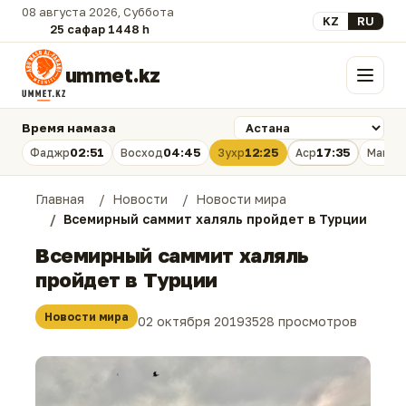
08 августа 2026, Суббота
Выберите язык
KZ
RU
25 сафар 1448 һ.
ummet.kz
Меню
Время намаза
02:51
04:45
12:25
17:35
Фаджр
Восход
Зухр
Аср
Магри
Главная
Новости
Новости мира
Всемирный саммит халяль пройдет в Турции
Всемирный саммит халяль
пройдет в Турции
Новости мира
02 октября 2019
3528 просмотров