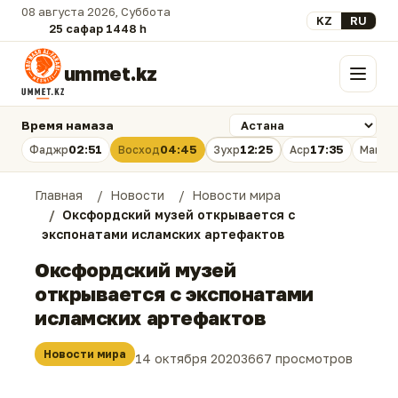
08 августа 2026, Суббота
Выберите язык
KZ
RU
25 сафар 1448 һ.
ummet.kz
Меню
Время намаза
02:51
04:45
12:25
17:35
Фаджр
Восход
Зухр
Аср
Магри
Главная
Новости
Новости мира
Оксфордский музей открывается с
экспонатами исламских артефактов
Оксфордский музей
открывается с экспонатами
исламских артефактов
Новости мира
14 октября 2020
3667 просмотров