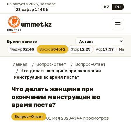
06 августа 2026, Четверг
Выберите язык
KZ
RU
23 сафар 1448 һ.
ummet.kz
Меню
Время намаза
02:46
04:42
12:25
17:37
Фаджр
Восход
Зухр
Аср
Магри
Главная
Вопрос-Ответ
Вопрос–Ответ
Что делать женщине при окончании
менструации во время поста?
Что делать женщине при
окончании менструации во
время поста?
Вопрос–Ответ
01 мая 2020
4344 просмотров