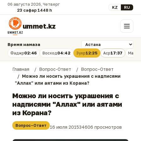
06 августа 2026, Четверг
Выберите язык
KZ
RU
23 сафар 1448 һ.
ummet.kz
Меню
Время намаза
02:46
04:42
12:25
17:37
Фаджр
Восход
Зухр
Аср
Магри
Главная
Вопрос-Ответ
Вопрос–Ответ
Можно ли носить украшения с надписями
"Аллах" или аятами из Корана?
Можно ли носить украшения с
надписями "Аллах" или аятами
из Корана?
Вопрос–Ответ
16 июля 2015
34606 просмотров