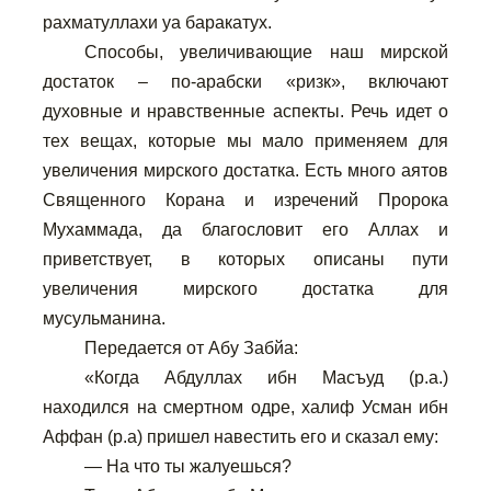
рахматуллахи уа баракатух.
Способы, увеличивающие наш мирской
достаток – по-арабски «ризк», включают
духовные и нравственные аспекты. Речь идет о
тех вещах, которые мы мало применяем для
увеличения мирского достатка. Есть много аятов
Священного Корана и изречений Пророка
Мухаммада, да благословит его Аллах и
приветствует, в которых описаны пути
увеличения мирского достатка для
мусульманина.
Передается от Абу Забйа:
«Когда Абдуллах ибн Масъуд (р.а.)
находился на смертном одре, халиф Усман ибн
Аффан (р.а) пришел навестить его и сказал ему:
— На что ты жалуешься?