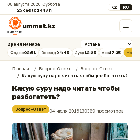
08 августа 2026, Суббота
Выберите язык
KZ
RU
25 сафар 1448 һ.
ummet.kz
Меню
Время намаза
02:51
04:45
12:25
17:35
Фаджр
Восход
Зухр
Аср
Магри
Главная
Вопрос-Ответ
Вопрос–Ответ
Какую суру надо читать чтобы разбогатеть?
Какую суру надо читать чтобы
разбогатеть?
Вопрос–Ответ
04 июля 2016
130389 просмотров