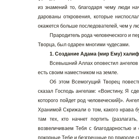
из знамений то, благодаря чему люди на
дарованы откровения, которые ниспослал
окажется больше последователей, чем у люб
Прародитель рода человеческого и п
Творца, был одарен многими чудесами.
1. Создание Адама (мир Ему) хали
Всевышний Аллах оповестил ангелов о
есть своим наместником на земле.
Об этом Всемогущий Творец повест
сказал Господь ангелам: «Воистину, Я сд
которого пойдет род человеческий]». Анг
Хранимой Скрижали о том, какого нрава бу
там тех, кто начнет портить (разлагат
возвеличиваем Тебя с благодарностью и 
покорные Тебе и безгрешные по природе св