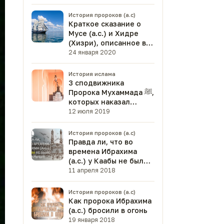
История пророков (а.с)
Краткое сказание о
Мусе (а.с.) и Хидре
(Хизри), описанное в
Коране
24 января 2020
История ислама
3 сподвижника
Пророка Мухаммада ﷺ,
которых наказал
Всевышний
12 июля 2019
История пророков (а.с)
Правда ли, что во
времена Ибрахима
(а.с.) у Каабы не было
даже крыши?
11 апреля 2018
История пророков (а.с)
Как пророка Ибрахима
(а.с.) бросили в огонь
19 января 2018