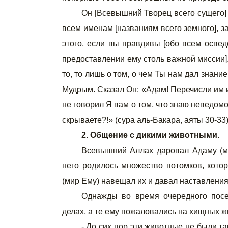
Он [Всевышний Творец всего сущего] 
всем именам [названиям всего земного], з
этого, если вы правдивы [обо всем освед
предоставлении ему столь важной миссии].
то, то лишь о том, о чем Ты нам дал знан
Мудрым. Сказал Он: «Адам! Перечисли им 
не говорил Я вам о том, что знаю неведомое
скрываете?!» (сура аль-Бакара, аяты 30-33)
2. Общение с дикими животными.
Всевышний Аллах даровал Адаму (ми
него родилось множество потомков, кото
(мир Ему) навещал их и давал наставления
Однажды во время очередного посе
делах, а те ему пожаловались на хищных 
- До сих пор эти животные не были т