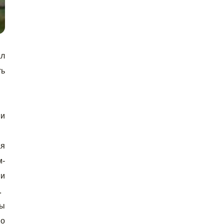
ал
ть
ни
ая
м-
и
.
ры
но