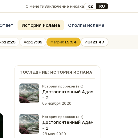
Выберите язык
KZ
RU
О мечети
Заключение никаха
Ответ
История ислама
Столпы ислама
12:25
17:35
19:54
21:47
хр
Аср
Магриб
Иша
ПОСЛЕДНИЕ: ИСТОРИЯ ИСЛАМА
История пророков (а.с)
Достопочтенный Адам
– 2
05 ноября 2020
История пророков (а.с)
Достопочтенный Адам
– 1
28 мая 2020