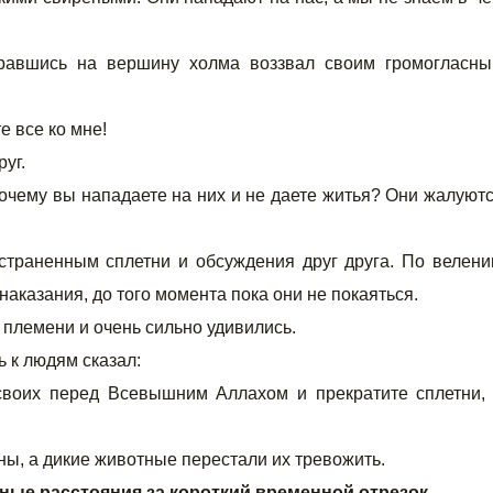
равшись на вершину холма воззвал своим громогласн
е все ко мне!
уг.
Почему вы нападаете на них и не даете житья? Они жалуют
остраненным сплетни и обсуждения друг друга. По велен
аказания, до того момента пока они не покаяться.
 племени и очень сильно удивились.
 к людям сказал:
х своих перед Всевышним Аллахом и прекратите сплетни,
ны, а дикие животные перестали их тревожить.
ные расстояния за короткий временной отрезок.