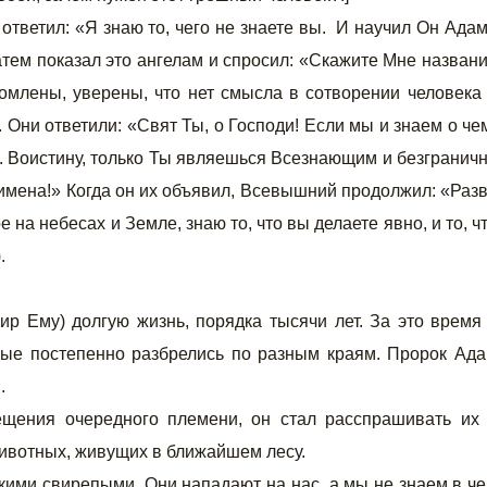
ответил: «Я знаю то, чего не знаете вы. И научил Он Ада
атем показал это ангелам и спросил: «Скажите Мне назван
омлены, уверены, что нет смысла в сотворении человека
 Они ответили: «Свят Ты, о Господи! Если мы и знаем о че
ие. Воистину, только Ты являешься Всезнающим и безгранич
имена!» Когда он их объявил, Всевышний продолжил: «Раз
 на небесах и Земле, знаю то, что вы делаете явно, и то, ч
.
р Ему) долгую жизнь, порядка тысячи лет. За это время
рые постепенно разбрелись по разным краям. Пророк Ад
.
щения очередного племени, он стал расспрашивать их
животных, живущих в ближайшем лесу.
акими свирепыми. Они нападают на нас, а мы не знаем в ч