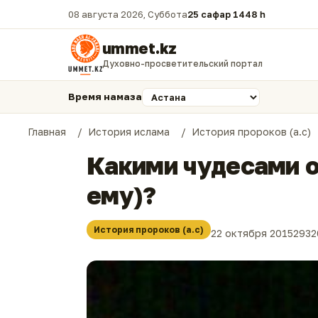
08 августа 2026, Суббота
25 сафар 1448 һ.
ummet.kz
Духовно-просветительский портал
Время намаза
Главная
История ислама
История пророков (а.с)
Какими чудесами о
ему)?
История пророков (а.с)
22 октября 2015
2932