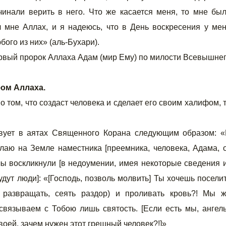
чинали верить в него. Что же касается меня, то мне бы
 мне Аллах, и я надеюсь, что в День воскресения у ме
ого из них» (аль-Бухари).
ервый пророк Аллаха Адам (мир Ему) по милости Всевышне
фом Аллаха.
 том, что создаст человека и сделает его своим халифом, 
вует в аятах Священного Корана следующим образом: 
елаю на Земле наместника [преемника, человека, Адама, 
елы воскликнули [в недоумении, имея некоторые сведения 
дут люди]: «[Господь, позволь молвить] Ты хочешь посели
ь, развращать, сеять раздор) и проливать кровь?! Мы 
связываем с Тобою лишь святость. [Если есть мы, ангел
оей, зачем нужен этот грешный человек?!]»