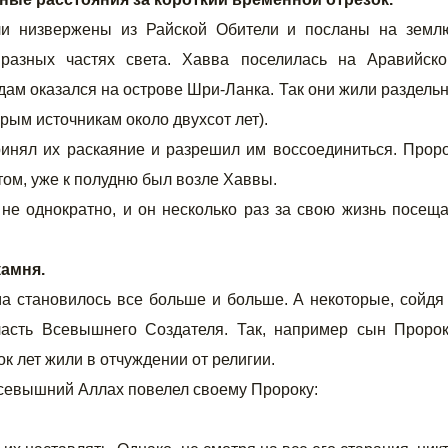
и низвержены из Райской Обители и посланы на земл
разных частях света. Хавва поселилась на Аравийск
дам оказался на острове Шри-Ланка. Так они жили раздель
орым источникам около двухсот лет).
нял их раскаяние и разрешил им воссоединиться. Прор
том, уже к полудню был возле Хаввы.
не однократно, и он несколько раз за свою жизнь посещ
камня.
а становилось все больше и больше. А некоторые, сойдя
ласть Всевышнего Создателя. Так, например сын Проро
ок лет жили в отчуждении от религии.
Всевышний Аллах повелел своему Пророку: