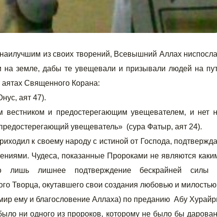
 наилучшим из своих творений, Всевышний Аллах ниспосл
 на земле, дабы те увещевали и призывали людей на пу
в аятах Священного Корана:
ус, аят 47).
м вестником и предостерегающим увещевателем, и нет 
 предостерегающий увещеватель» (сура Фатыр, аят 24).
иходил к своему народу с истиной от Господа, подтвержд
ениями. Чудеса, показанные Пророками не являются каки
о лишь лишнее подтверждение бескрайней силы 
го Творца, окутавшего свои создания любовью и милостью
мир ему и благословение Аллаха) по преданию Абу Хурай
 было ни одного из пророков, которому не было бы дарова