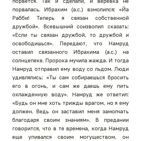
порвется. Так и сделали, и веревка не
порвалась. Ибрахим (а.с.) взмолился: «Йа
Рабби! Теперь я связан собственной
дружбой». Всевышний соизволил сказать:
«Если ты связан дружбой, то дружбой и
освободишься». Передают, что Намруд
оставил связанного Ибрахима (а.с.) на
солнцепеке. Пророка мучила жажда. И тогда
Намруд отправил ему воду со льдом. Люди
удивлялись: «Ты сам собираешься бросить
его в огонь, и сам же даешь ему пить
охлажденную воду». Намруд же ответил:
«Будь он мне хоть трижды врагом, но я ему
должен. Ведь он заставил меня замолчать
благодаря своим знаниям». В предании
говорится, что в те времена, когда Намруд
еще упивался своим могуществом, он