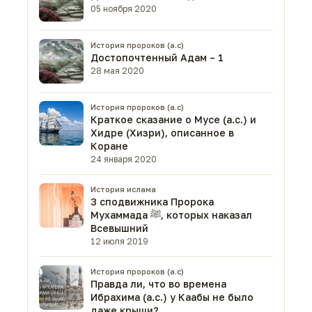
05 ноября 2020
История пророков (а.с)
Достопочтенный Адам – 1
28 мая 2020
История пророков (а.с)
Краткое сказание о Мусе (а.с.) и
Хидре (Хизри), описанное в
Коране
24 января 2020
История ислама
3 сподвижника Пророка
Мухаммада ﷺ, которых наказал
Всевышний
12 июля 2019
История пророков (а.с)
Правда ли, что во времена
Ибрахима (а.с.) у Каабы не было
даже крыши?