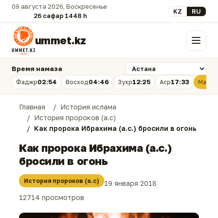
09 августа 2026, Воскресенье
Выберите язык
KZ
RU
26 сафар 1448 һ.
ummet.kz
Меню
Время намаза
02:54
04:46
12:25
17:33
Фаджр
Восход
Зухр
Аср
Магри
Главная
История ислама
История пророков (а.с)
Как пророка Ибрахима (а.с.) бросили в огонь
Как пророка Ибрахима (а.с.)
бросили в огонь
История пророков (а.с)
19 января 2018
12714 просмотров