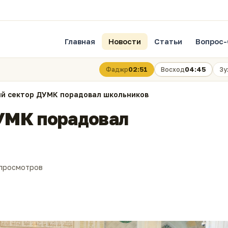
Главная
Новости
Статьи
Вопрос-
02:51
04:45
Фаджр
Восход
Зу
й сектор ДУМК порадовал школьников
УМК порадовал
 просмотров