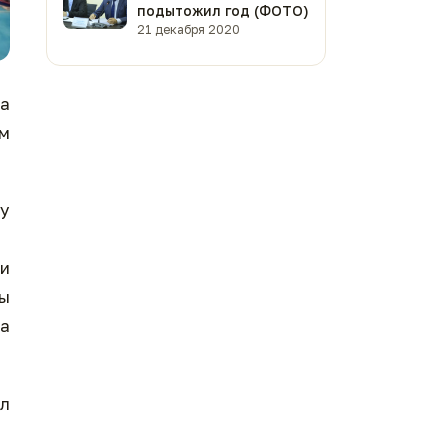
подытожил год (ФОТО)
21 декабря 2020
а
м
му
и
ты
а
ал