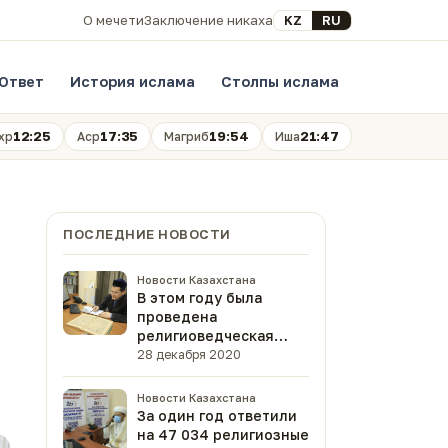
Выберите язык
KZ
RU
О мечети
Заключение никаха
Ответ
История ислама
Столпы ислама
12:25
17:35
19:54
21:47
хр
Аср
Магриб
Иша
ПОСЛЕДНИЕ НОВОСТИ
Новости Казахстана
В этом году была
проведена
религиоведческая
экспертиза 47 книг
28 декабря 2020
(ФОТО)
Новости Казахстана
За один год ответили
на 47 034 религиозные