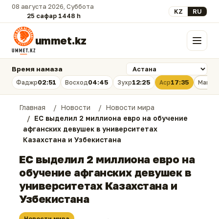
08 августа 2026, Суббота
Выберите язык
KZ
RU
25 сафар 1448 һ.
ummet.kz
Меню
Время намаза
02:51
04:45
12:25
17:35
Фаджр
Восход
Зухр
Аср
Магри
Главная
Новости
Новости мира
ЕС выделил 2 миллиона евро на обучение
афганских девушек в университетах
Казахстана и Узбекистана
ЕС выделил 2 миллиона евро на
обучение афганских девушек в
университетах Казахстана и
Узбекистана
Новости мира