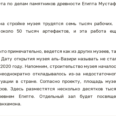
ета по делам памятников древности Египта Муста
на стройке музея трудятся семь тысяч рабочих.
 около 50 тысяч артефактов, и эта работа ещ
то примечательно, ведется как из других музеев, т
. Дату открытия музея аль-Вазири называть не ста
 2020 году. Напомним, строительство музея начало
неоднократно откладывалось из-за недостаточно
уации в стране. Согласно проекту, площадь муз
ров. Здесь разместятся несколько десятков тыс
ревнем Египте. Отдельный зал будет посвяще
анхамона.