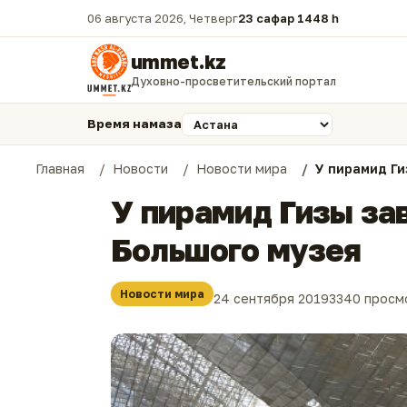
06 августа 2026, Четверг
23 сафар 1448 һ.
ummet.kz
Духовно-просветительский портал
Время намаза
Главная
Новости
Новости мира
У пирамид Ги
У пирамид Гизы за
Большого музея
Новости мира
24 сентября 2019
3340 просм