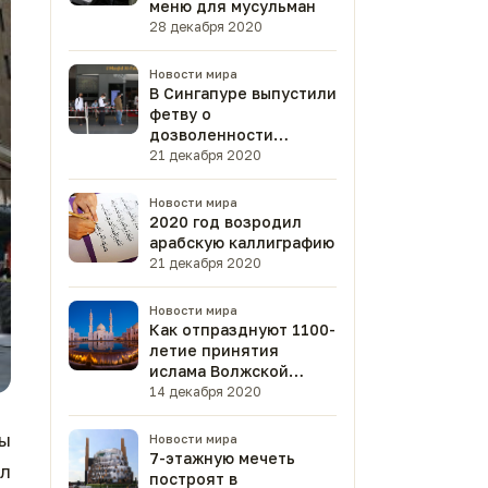
меню для мусульман
28 декабря 2020
Новости мира
В Сингапуре выпустили
фетву о
дозволенности
вакцины от
21 декабря 2020
коронавируса
Новости мира
2020 год возродил
арабскую каллиграфию
21 декабря 2020
Новости мира
Как отпразднуют 1100-
летие принятия
ислама Волжской
Булгарией?
14 декабря 2020
зы
Новости мира
7-этажную мечеть
л
построят в