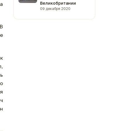
Великобритании
фа
09 декабря 2020
 В
е
ак
л,
сь
го
ея
яч
н