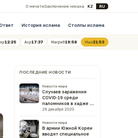
Выберите язык
KZ
RU
О мечети
Заключение никаха
Ответ
История ислама
Столпы ислама
12:25
17:37
19:58
21:53
хр
Аср
Магриб
Иша
ПОСЛЕДНИЕ НОВОСТИ
Новости мира
Случаев заражения
COVID-19 среди
паломников в хадже не
было
28 декабря 2020
Новости мира
В армии Южной Кореи
вводят специальное