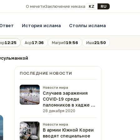
Выберите язык
KZ
RU
О мечети
Заключение никаха
Ответ
История ислама
Столпы ислама
12:25
17:36
19:56
21:50
хр
Аср
Магриб
Иша
усульманкой
ПОСЛЕДНИЕ НОВОСТИ
Новости мира
Случаев заражения
COVID-19 среди
паломников в хадже не
было
28 декабря 2020
Новости мира
В армии Южной Кореи
вводят специальное