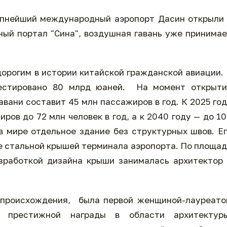
упнейший международный аэропорт Дасин открыли
ый портал "Сина", воздушная гавань уже принима
дорогим в истории китайской гражданской авиации.
вестировано 80 млрд юаней. На момент открыти
вани составит 45 млн пассажиров в год. К 2025 го
ров до 72 млн человек в год, а к 2040 году — до 1
в мире отдельное здание без структурных швов. Е
е стальной крышей терминала аэропорта. По площа
зработкой дизайна крыши занималась архитектор
о происхождения, была первой женщиной-лауреат
 престижной награды в области архитектуры