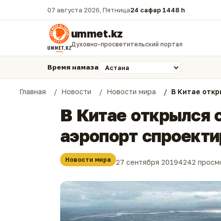
07 августа 2026, Пятница
24 сафар 1448 һ.
ummet.kz
Духовно-просветительский портал
Время намаза
Главная
Новости
Новости мира
В Китае откр
В Китае открылся 
аэропорт спроект
Новости мира
27 сентября 2019
4242 просм