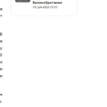
Великобритании
09 декабря 2020
 в
ет
 В
я
ду
00
го
ди
 и
ом
.