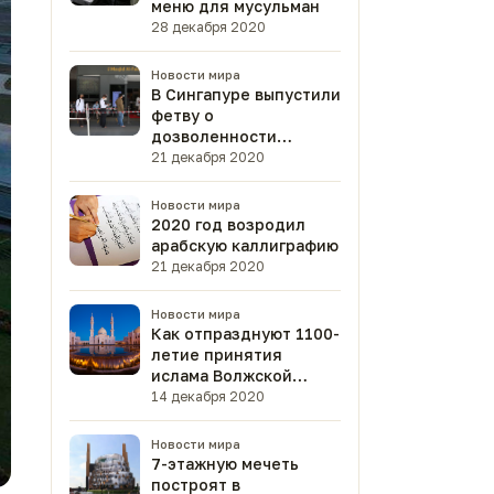
меню для мусульман
28 декабря 2020
Новости мира
В Сингапуре выпустили
фетву о
дозволенности
вакцины от
21 декабря 2020
коронавируса
Новости мира
2020 год возродил
арабскую каллиграфию
21 декабря 2020
Новости мира
Как отпразднуют 1100-
летие принятия
ислама Волжской
Булгарией?
14 декабря 2020
Новости мира
7-этажную мечеть
построят в