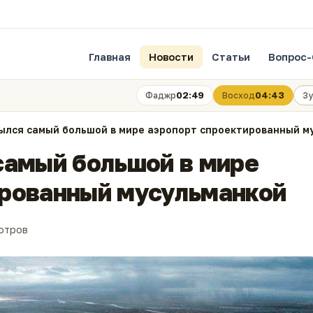
Главная
Новости
Статьи
Вопрос-
02:49
04:43
Фаджр
Восход
Зу
ылся самый большой в мире аэропорт спроектированный м
самый большой в мире
ированный мусульманкой
отров