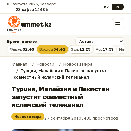
06 августа 2026, Четверг
Выберите язык
KZ
RU
23 сафар 1448 һ.
ummet.kz
Меню
Время намаза
02:46
04:42
12:25
17:37
Фаджр
Восход
Зухр
Аср
Магри
Главная
Новости
Новости мира
Турция, Малайзия и Пакистан запустят
совместный исламский телеканал
Турция, Малайзия и Пакистан
запустят совместный
исламский телеканал
Новости мира
27 сентября 2019
3430 просмотров