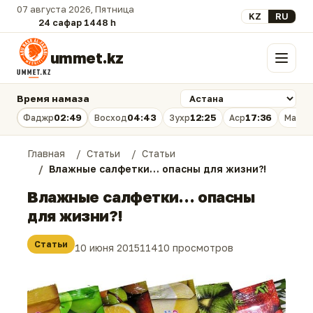
07 августа 2026, Пятница
Выберите язык
KZ
RU
24 сафар 1448 һ.
ummet.kz
Меню
Время намаза
02:49
04:43
12:25
17:36
Фаджр
Восход
Зухр
Аср
Магри
Главная
Статьи
Статьи
Влажные салфетки… опасны для жизни?!
Влажные салфетки… опасны
для жизни?!
Статьи
10 июня 2015
11410 просмотров