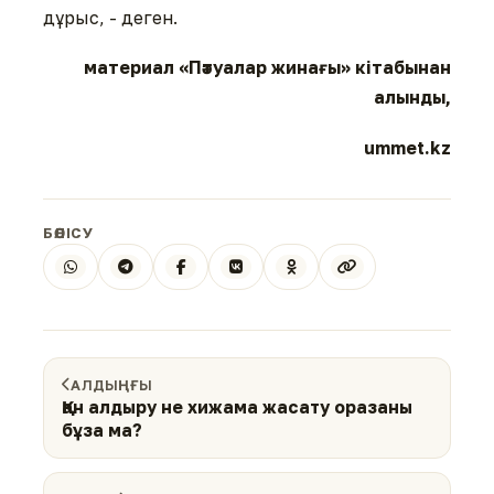
дұрыс, - деген.
материал «Пәтуалар жинағы» кітабынан
алынды,
ummet.kz
БӨЛІСУ
АЛДЫҢҒЫ
Қан алдыру не хижама жасату оразаны
бұза ма?