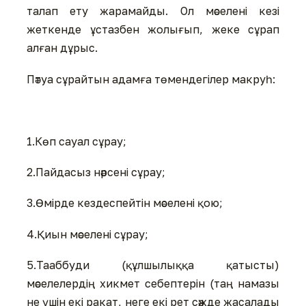
талап ету жарамайды. Ол мәселені кезі
жеткенде ұстазбен жолығып, жеке сұрап
алған дұрыс.
Пәтуа сұрайтын адамға төмендегілер макруһ:
1.Көп сауал сұрау;
2.Пайдасыз нәрсені сұрау;
3.Өмірде кездеспейтін мәселені қою;
4.Қиын мәселені сұрау;
5.Тааббуди (құлшылыққа қатысты)
мәселелердің хикмет себептерін (таң намазы
не үшін екі ракат, неге екі рет сәжде жасалады