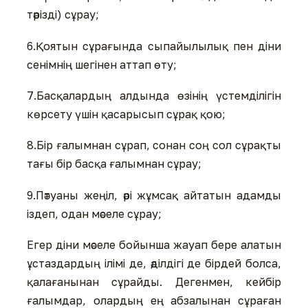
тәрізді) сұрау;
6.Қоятын сұрағында сыпайылылық пен діни
сенімнің шегінен аттап өту;
7.Басқалардың алдында өзінің үстемділігін
көрсету үшін қасарысып сұрақ қою;
8.Бір ғалымнан сұрап, сонан соң сол сұрақты
тағы бір басқа ғалымнан сұрау;
9.Пәтуаны жеңіл, әрі жұмсақ айтатын адамды
іздеп, одан мәселе сұрау;
Егер діни мәселе бойынша жауап бере алатын
ұстаздардың ілімі де, әділдігі де бірдей болса,
қалағанынан сұрайды. Дегенмен, кейбір
ғалымдар, олардың ең абзалынан сұраған