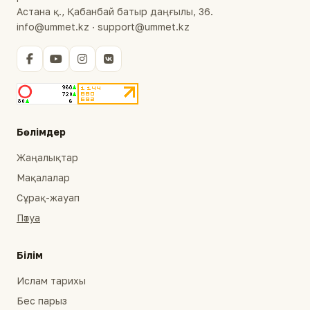
Астана қ., Қабанбай батыр даңғылы, 36.
info@ummet.kz · support@ummet.kz
Бөлімдер
Жаңалықтар
Мақалалар
Сұрақ-жауап
Пәтуа
Білім
Ислам тарихы
Бес парыз