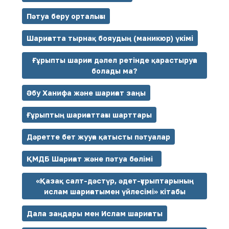
Пәтуа беру орталығы
Шариғатта тырнақ бояудың (маникюр) үкімі
Ғұрыпты шариғи дәлел ретінде қарастыруға
болады ма?
Әбу Ханифа және шариғат заңы
Ғұрыптың шариғаттағы шарттары
Дәретте бет жууға қатысты пәтуалар
ҚМДБ Шариғат және пәтуа бөлімі
«Қазақ салт-дәстүр, әдет-ғұрыптарының
ислам шариғатымен үйлесімі» кітабы
Дала заңдары мен Ислам шариғаты