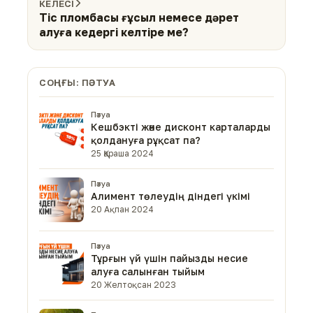
КЕЛЕСІ
Тіс пломбасы ғұсыл немесе дәрет
алуға кедергі келтіре ме?
СОҢҒЫ: ПӘТУА
Пәтуа
Кешбэкті және дисконт карталарды
қолдануға рұқсат па?
25 Қараша 2024
Пәтуа
Алимент төлеудің діндегі үкімі
20 Ақпан 2024
Пәтуа
Тұрғын үй үшін пайызды несие
алуға салынған тыйым
20 Желтоқсан 2023