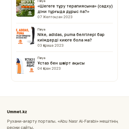
Пәтуа
«Шегеге тұру терапиясына» (садху)
діни тұрғыда дұрыс па?»
07 Желтоқсан 2023
Пәтуа
Nike, аdidas, рuma белгілері бар
киімдерді киюге бола ма?
03 Қараша 2023
Пәтуа
Ұстаз бен шәкірт ақысы
04 Қазан 2023
Ummet.kz
Рухани-ағарту порталы. «Abu Nasr Al-Farabi» мешітінің
ресми сайты.