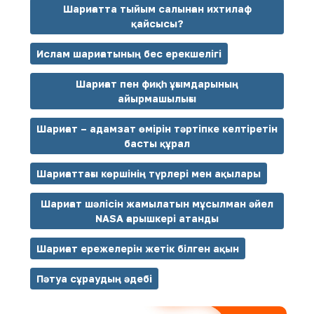
Шариғатта тыйым салынған ихтилаф
қайсысы?
Ислам шариғатының бес ерекшелігі
Шариғат пен фиқһ ұғымдарының
айырмашылығы
Шариғат – адамзат өмірін тәртіпке келтіретін
басты құрал
Шариғаттағы көршінің түрлері мен ақылары
Шариғат шәлісін жамылатын мұсылман әйел
NASA ғарышкері атанды
Шариғат ережелерін жетік білген ақын
Пәтуа сұраудың әдебі