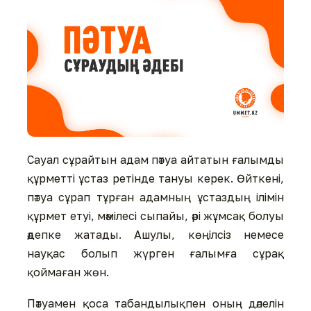
Сауал сұрайтын адам пәтуа айтатын ғалымды
құрметті ұстаз ретінде тануы керек. Өйткені,
пәтуа сұрап тұрған адамның ұстаздың ілімін
құрмет етуі, мәмілесі сыпайы, әрі жұмсақ болуы
әдепке жатады. Ашулы, көңілсіз немесе
науқас болып жүрген ғалымға сұрақ
қоймаған жөн.
Пәтуамен қоса табандылықпен оның дәлелін