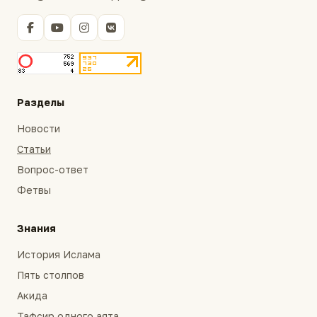
Разделы
Новости
Статьи
Вопрос-ответ
Фетвы
Знания
История Ислама
Пять столпов
Акида
Тафсир одного аята