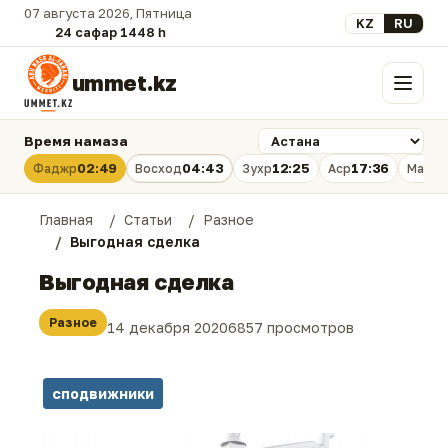
07 августа 2026, Пятница
Выберите язык
KZ
RU
24 сафар 1448 һ.
ummet.kz
Меню
Время намаза
02:49
04:43
12:25
17:36
Фаджр
Восход
Зухр
Аср
Магри
Главная
Статьи
Разное
Выгодная сделка
Выгодная сделка
Разное
14 декабря 2020
6857 просмотров
сподвижники