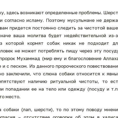
аку, здесь возникают определенные проблемы. Шерс
и согласно исламу. Поэтому мусульмане не держ
, вам придется постоянно следить за чистотой ваш
иначе ваша молитва будет недействительной из-
из которой кормят собак никак не подходит дл
еловек не может потреблять пищу через эту посуд
 пророк Мухаммад (мир ему и благословение Аллах
е и с песком. Из данного пророческого повествован
о заключили, что слюна собаки относится к явн
епятствуют наличию ритуальной чистоты, то ест
и попадании ее на тело или одежду (посуду и т.п
то место.
 собаки (лап, шерсти), то по этому поводу мнен
огласия – отсутствие оговорки об этом в хадис