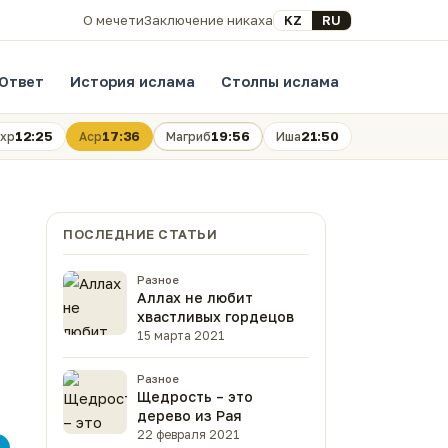
Выберите язык
KZ
RU
О мечети
Заключение никаха
Ответ
История ислама
Столпы ислама
12:25
17:36
19:56
21:50
хр
Аср
Магриб
Иша
ПОСЛЕДНИЕ СТАТЬИ
Разное
Аллах не любит
хвастливых гордецов
15 марта 2021
Разное
Щедрость – это
дерево из Рая
22 февраля 2021