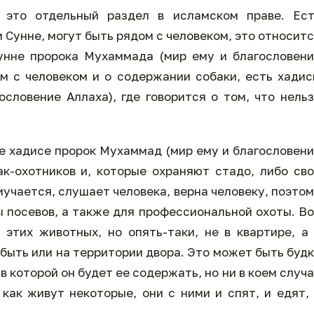
это отдельный раздел в исламском праве. Ест
 Сунне, могут быть рядом с человеком, это относит
сунне пророка Мухаммада (мир ему и благословен
м с человеком и о содержании собаки, есть хади
словение Аллаха), где говорится о том, что нель
же хадисе пророк Мухаммад (мир ему и благословен
к-охотников и, которые охраняют стадо, либо св
учается, слушает человека, верна человеку, поэто
ы посевов, а также для профессиональной охоты. В
этих животных, но опять-таки, не в квартире, а
быть или на территории двора. Это может быть буд
в которой он будет ее содержать, но ни в коем случ
 как живут некоторые, они с ними и спят, и едят,