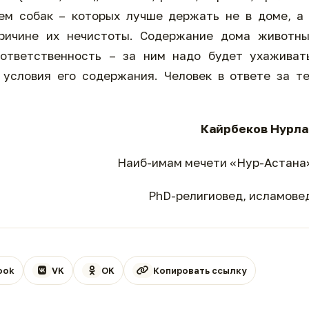
ем собак – которых лучше держать не в доме, а
ричине их нечистоты. Содержание дома животны
ответственность – за ним надо будет ухаживать
 условия его содержания. Человек в ответе за т
Кайрбеков Нурла
Наиб-имам мечети «Нур-Астана
PhD-религиовед, исламове
ook
VK
OK
Копировать ссылку