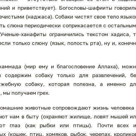
ний и приветствует). Богословы-шафииты говорил
нечистыми (наджаса). Собаки чистят свое тело язык
есть слюна периодически соприкасается с остальны
 Ученые-ханафиты ограничились текстом хадиса, 
сли только слюну (язык, полость рта), ну и, конеч
хаммада (мир ему и благословение Аллаха), мож
ы содержим собаку только для развлечений, бе
ужебную собаку, которая полезна, а именно дл
, мы получаем грех.
Домашние животные сопровождают жизнь человека
ают нам в быту (охраняют жилище, ловят мышей и
ют глаз (как рыбки или птицы). Почти всех и
 (кошек, птиц, хомяков, рыбок, черепах, кролико