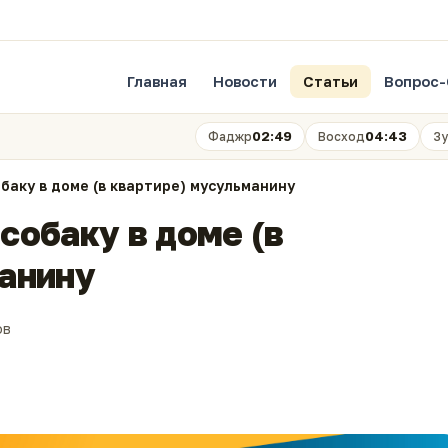
Главная
Новости
Статьи
Вопрос-
02:49
04:43
Фаджр
Восход
Зу
баку в доме (в квартире) мусульманину
собаку в доме (в
анину
ов