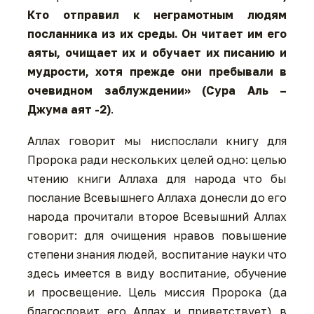
Кто отправил к неграмотным людям
посланника из их среды. Он читает им его
аяты, очищает их и обучает их писанию и
мудрости, хотя прежде они пребывали в
очевидном заблуждении» (Сура Аль –
Джум
а
аят -2)
.
Аллах говорит мы ниспослали книгу для
Пророка ради нескольких целей одно: целью
чтению книги Аллаха для народа что бы
послание Всевышнего Аллаха донесли до его
народа прочитали второе Всевышний Аллах
говорит: для очищения нравов повышение
степени знания людей, воспитание науки что
здесь имеется в виду воспитание, обучение
и просвещение. Цель миссия Пророка (да
благословит его Аллах и приветствует) в