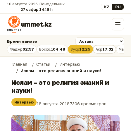
10 августа 2026, Понедельник
Выберите язык
KZ
RU
27 сафар 1448 һ.
ummet.kz
Меню
Время намаза
02:57
04:48
12:25
17:32
Фаджр
Восход
Зухр
Аср
Магри
Главная
Статьи
Интервью
Ислам – это религия знаний и науки!
Ислам – это религия знаний и
науки!
Интервью
18 августа 2018
7306 просмотров